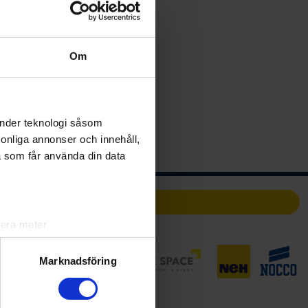
ms
rkommer
ms
Om
änder teknologi såsom
rsonliga annonser och innehåll,
a som får använda din data
Partners
lera meter
ryck)
ljsektionen
. Du kan ändra
Marknadsföring