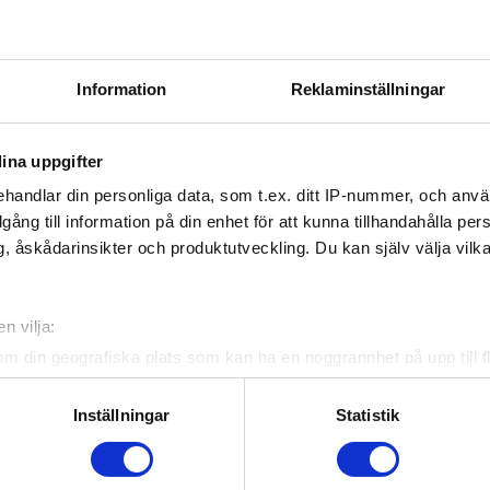
18.30
Styrelsemöte
Tea
12.00-14.30
Konferens styrelsen
Åte
18.30
Styrelsemöte
Tea
Information
Reklaminställningar
ina uppgifter
ebook
Twitter
Email
Print
handlar din personliga data, som t.ex. ditt IP-nummer, och anv
illgång till information på din enhet för att kunna tillhandahålla pe
, åskådarinsikter och produktutveckling. Du kan själv välja vilk
Officiella partners
n vilja:
om din geografiska plats som kan ha en noggrannhet på upp till f
genom att aktivt skanna den för specifika kännetecken (fingeravt
rsonliga uppgifter behandlas och ställ in dina preferenser i
deta
Inställningar
Statistik
ke när som helst från cookie-förklaringen.