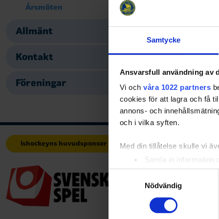
Årsmöten
2/3
13-14/3
Allmänt
13/4
Samtycke
Kontakt
Ansvarsfull användning av d
Föreningar
Share
Fac
Vi och
våra 1022 partners
be
cookies för att lagra och få t
annons- och innehållsmätning
och i vilka syften.
Ishockeyns huvudsponsor
Huvudpartners
Med din tillåtelse skulle vi äve
Samla in information 
Identifiera din enhet 
Samtyckesval
Ta reda på mer om hur dina pe
Nödvändig
eller dra tillbaka ditt samtyc