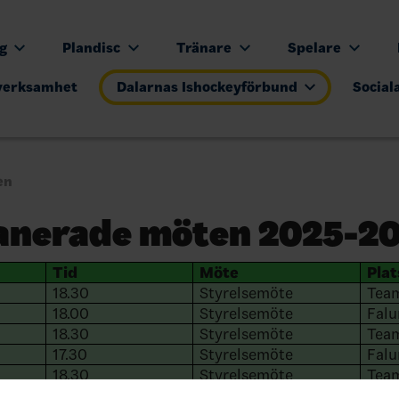
ng
Plandisc
Tränare
Spelare
verksamhet
Dalarnas Ishockeyförbund
Social
en
anerade möten 2025-2
Tid
Möte
Plat
18.30
Styrelsemöte
Tea
18.00
Styrelsemöte
Falu
18.30
Styrelsemöte
Tea
17.30
Styrelsemöte
Falu
18.30
Styrelsemöte
Tea
18.00
Styrelsemöte
Falu