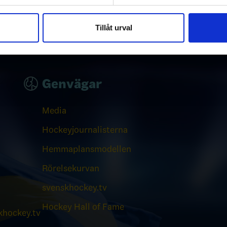
e för att anpassa innehållet och annonserna till användarna, tillh
vår trafik. Vi vidarebefordrar även sådana identifierare och anna
nnons- och analysföretag som vi samarbetar med. Dessa kan i sin
Tillåt urval
har tillhandahållit eller som de har samlat in när du har använt 
Genvägar
Media
Hockeyjournalisterna
Hemmaplansmodellen
Rörelsekurvan
svenskhockey.tv
Hockey Hall of Fame
hockey.tv