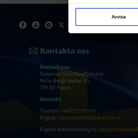
Vi använder enhetsidentifierar
sociala medier och analysera 
till de sociala medier och a
Avvisa
med annan information som du 
Kontakta oss
Postadress
Dalarnas Ishockeyförbund
Pelle Bergs backe 3b
791 50 Falun
Kontakt
Telefon:
+46
725110900
E-post:
ishockey@dalaidrotten.se
E-post svenskhockey.tv:
support@svensk