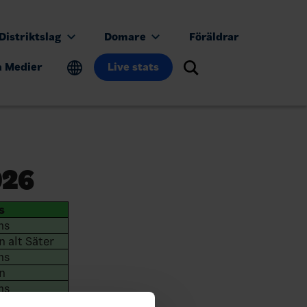
Distriktslag
Domare
Föräldrar
a Medier
Live stats
026
s
ms
n alt Säter
ms
n
ms
n