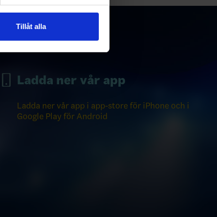
andahålla funktioner för
n information från din enhet
 tur kombinera informationen
Tillåt alla
deras tjänster.
Ladda ner vår app
Ladda ner vår app i app-store för iPhone och i
Google Play för Android