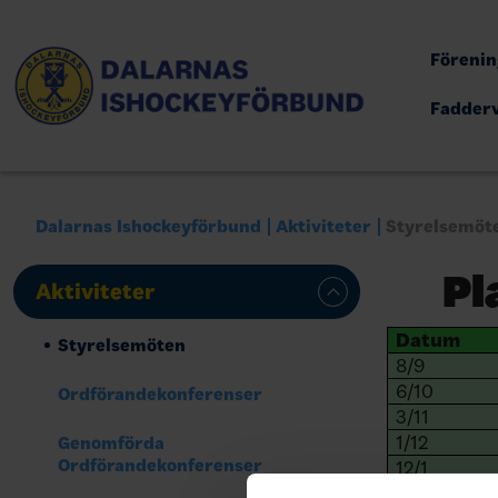
Föreni
Fadder
Dalarnas Ishockeyförbund
Aktiviteter
Styrelsemöt
Pl
Aktiviteter
Datum
Styrelsemöten
8/9
6/10
Ordförandekonferenser
3/11
1/12
Genomförda
Ordförandekonferenser
12/1
9/2