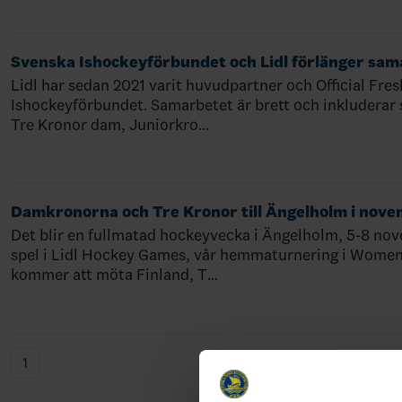
Svenska Ishockeyförbundet och Lidl förlänger sam
Lidl har sedan 2021 varit huvudpartner och Official Fre
Ishockeyförbundet. Samarbetet är brett och inkluderar s
Tre Kronor dam, Juniorkro…
Damkronorna och Tre Kronor till Ängelholm i nov
Det blir en fullmatad hockeyvecka i Ängelholm, 5-8 n
spel i Lidl Hockey Games, vår hemmaturnering i Wome
kommer att möta Finland, T…
1