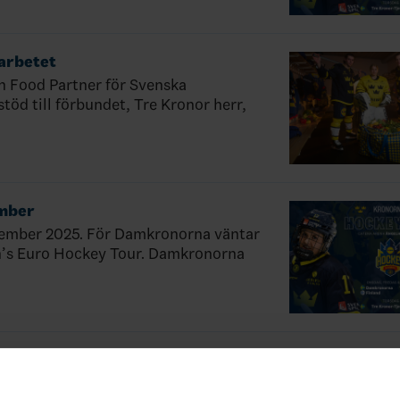
arbetet
sh Food Partner för Svenska
töd till förbundet, Tre Kronor herr,
ember
ovember 2025. För Damkronorna väntar
n’s Euro Hockey Tour. Damkronorna