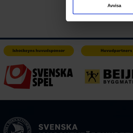
till de sociala medier och a
Avvisa
med annan information som du 
Ishockeyns huvudsponsor
Huvudpartners