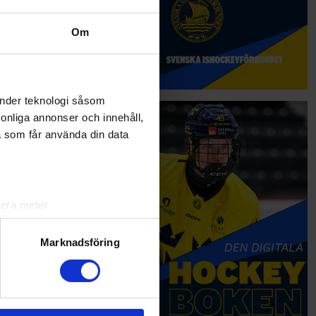
Om
änder teknologi såsom
rsonliga annonser och innehåll,
a som får använda din data
lera meter
ryck)
ljsektionen
. Du kan ändra
Marknadsföring
andahålla funktioner för
n information från din enhet