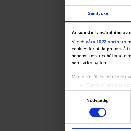
Samtycke
Ansvarsfull användning av d
Vi och
våra 1022 partners
be
cookies för att lagra och få t
annons- och innehållsmätning
och i vilka syften.
Med din tillåtelse skulle vi äve
Samla in information 
Identifiera din enhet 
Samtyckesval
Ta reda på mer om hur dina pe
Nödvändig
eller dra tillbaka ditt samtyc
Vi använder enhetsidentifierar
sociala medier och analysera 