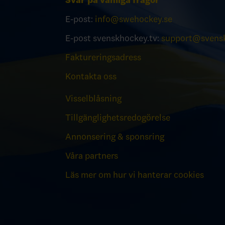
Svar på vanliga frågor
E-post:
info@swehockey.se
E-post svenskhockey.tv:
support@svensk
Faktureringsadress
Kontakta oss
Visselblåsning
Tillgänglighetsredogörelse
Annonsering & sponsring
Våra partners
Läs mer om hur vi hanterar cookies