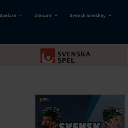
Spelare
Domare
Svensk ishockey