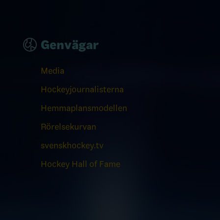
Genvägar
Media
Hockeyjournalisterna
Hemmaplansmodellen
Rörelsekurvan
svenskhockey.tv
Hockey Hall of Fame