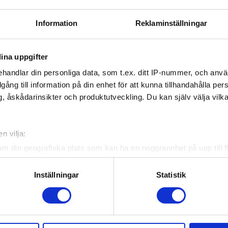
Information
Reklaminställningar
ina uppgifter
handlar din personliga data, som t.ex. ditt IP-nummer, och anv
illgång till information på din enhet för att kunna tillhandahålla pe
, åskådarinsikter och produktutveckling. Du kan själv välja vilk
n vilja:
om din geografiska plats som kan ha en noggrannhet på upp till f
genom att aktivt skanna den för specifika kännetecken (fingeravt
rsonliga uppgifter behandlas och ställ in dina preferenser i
deta
Inställningar
Statistik
ke när som helst från cookie-förklaringen.
e för att anpassa innehållet och annonserna till användarna, tillh
vår trafik. Vi vidarebefordrar även sådana identifierare och anna