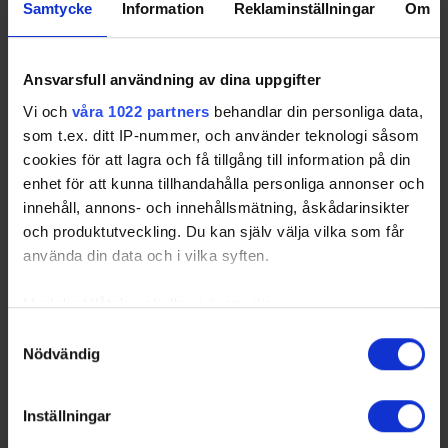
blev det förlust, efter overtime. – Den här kullen är
Samtycke
Information
Reklaminställningar
Om
stark. Till den här turneringen valde vi att…
Ansvarsfull användning av dina uppgifter
Vi och
våra 1022 partners
behandlar din personliga data,
som t.ex. ditt IP-nummer, och använder teknologi såsom
cookies för att lagra och få tillgång till information på din
enhet för att kunna tillhandahålla personliga annonser och
innehåll, annons- och innehållsmätning, åskådarinsikter
och produktutveckling. Du kan själv välja vilka som får
använda din data och i vilka syften.
Med din tillåtelse skulle vi även vilja:
Samla in information om din geografiska plats
Samtyckesval
Team 18 Herr tar med sig viktiga erfarenheter
Nödvändig
som kan ha en noggrannhet på upp till flera meter
från Hlinka Gretzky Cup
Identifiera din enhet genom att aktivt skanna den
Turneringen föregicks av ett läger i Enköping, där 46
för specifika kännetecken (fingeravtryck)
spelare deltog. De bantades ned till 22 spelare som
Inställningar
Ta reda på mer om hur dina personliga uppgifter
fick åka med till andra sidan Atlanten. – Vi åkte dit