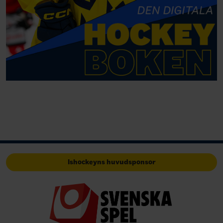
Ishockeyns huvudsponsor