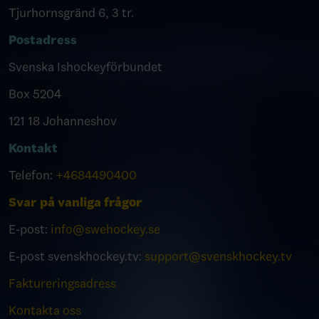
Tjurhornsgränd 6, 3 tr.
Postadress
Svenska Ishockeyförbundet
Box 5204
121 18 Johanneshov
Kontakt
Telefon:
+4684490400
Svar på vanliga frågor
E-post:
info@swehockey.se
E-post svenskhockey.tv:
support@svenskhockey.tv
Faktureringsadress
Kontakta oss