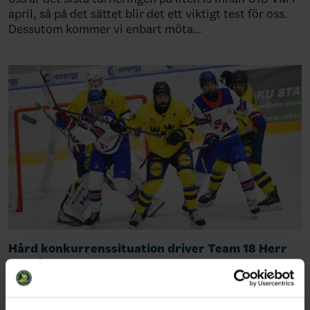
april, så på det sättet blir det ett viktigt test för oss.
Dessutom kommer vi enbart möta…
Hård konkurrenssituation driver Team 18 Herr
framåt
Vägen till turneringssegern gick via vinster mot
Finland, Schweiz och värdnationen Tjeckien. Mot USA