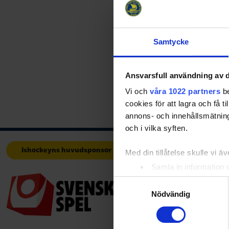
Samtycke
Ansvarsfull användning av d
Vi och
våra 1022 partners
be
Share
Fac
cookies för att lagra och få t
annons- och innehållsmätning
och i vilka syften.
Ishockeyns huvudsponsor
Huvudpartners
Med din tillåtelse skulle vi äve
Samla in information 
Identifiera din enhet 
Samtyckesval
Ta reda på mer om hur dina pe
Nödvändig
eller dra tillbaka ditt samtyc