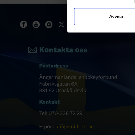
Vi använder enhetsidentifierar
sociala medier och analysera 
till de sociala medier och a
Avvisa
med annan information som du 
Kontakta oss
Postadress
Ångermanlands Ishockeyförbund
Fabriksgatan 6A
891 62 Örnsköldsvik
Kontakt
Tel: 070-338 72 29
E-post:
aif@vnidrott.se