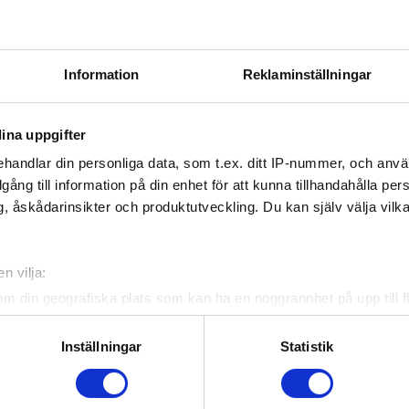
Information
Reklaminställningar
ina uppgifter
handlar din personliga data, som t.ex. ditt IP-nummer, och anv
ebook
Twitter
Email
Print
illgång till information på din enhet för att kunna tillhandahålla pe
, åskådarinsikter och produktutveckling. Du kan själv välja vilk
Officiella partners
n vilja:
om din geografiska plats som kan ha en noggrannhet på upp till f
genom att aktivt skanna den för specifika kännetecken (fingeravt
rsonliga uppgifter behandlas och ställ in dina preferenser i
deta
Inställningar
Statistik
ke när som helst från cookie-förklaringen.