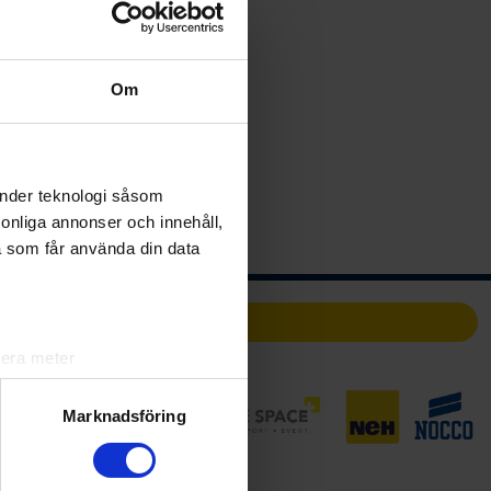
Om
änder teknologi såsom
rsonliga annonser och innehåll,
a som får använda din data
Partners
lera meter
ryck)
ljsektionen
. Du kan ändra
Marknadsföring