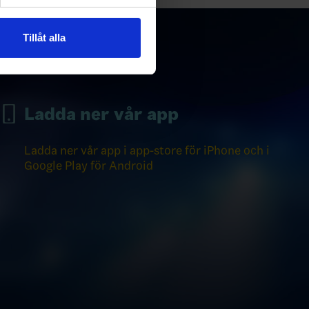
andahålla funktioner för
n information från din enhet
 tur kombinera informationen
Tillåt alla
deras tjänster.
Ladda ner vår app
Ladda ner vår app i app-store för iPhone och i
Google Play för Android