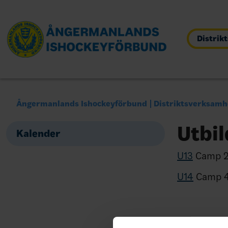
Distrik
Ångermanlands Ishockeyförbund
Distriktsverksamh
Utbi
Kalender
U13
Camp 21
U14
Camp 4 