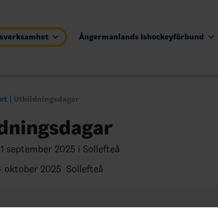
tsverksamhet
Ångermanlands Ishockeyförbund
et
Utbildningsdagar
ldningsdagar
 september 2025 i Sollefteå
oktober 2025 Sollefteå