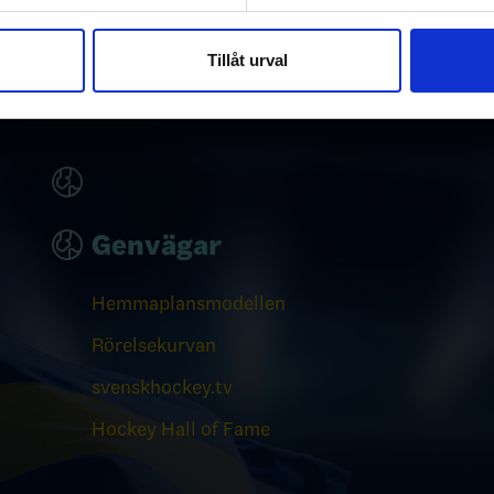
e för att anpassa innehållet och annonserna till användarna, tillh
vår trafik. Vi vidarebefordrar även sådana identifierare och anna
nnons- och analysföretag som vi samarbetar med. Dessa kan i sin
Tillåt urval
har tillhandahållit eller som de har samlat in när du har använt 
Genvägar
Hemmaplansmodellen
Rörelsekurvan
svenskhockey.tv
Hockey Hall of Fame