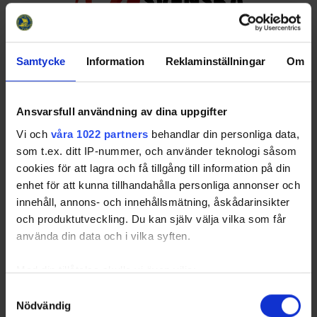
Samtycke
Information
Reklaminställningar
Om
Huvudpartners
Ansvarsfull användning av dina uppgifter
Vi och
våra 1022 partners
behandlar din personliga data,
som t.ex. ditt IP-nummer, och använder teknologi såsom
cookies för att lagra och få tillgång till information på din
enhet för att kunna tillhandahålla personliga annonser och
innehåll, annons- och innehållsmätning, åskådarinsikter
Officiella partners
och produktutveckling. Du kan själv välja vilka som får
använda din data och i vilka syften.
Med din tillåtelse skulle vi även vilja:
Samla in information om din geografiska plats
Samtyckesval
Nödvändig
som kan ha en noggrannhet på upp till flera meter