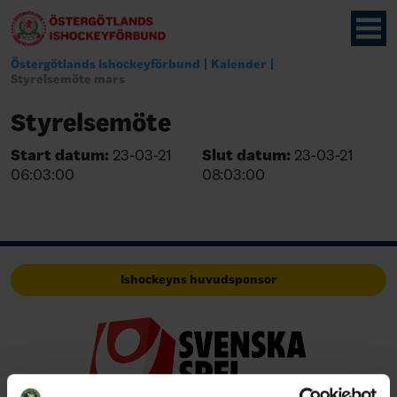
Östergötlands Ishockeyförbund
Kalender
Styrelsemöte mars
Styrelsemöte
Start datum:
23-03-21
Slut datum:
23-03-21
06:03:00
08:03:00
Ishockeyns huvudsponsor