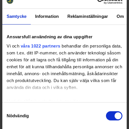
Samtycke
Information
Reklaminställningar
Om
Huvudpartners
Ansvarsfull användning av dina uppgifter
Vi och
våra 1022 partners
behandlar din personliga data,
som t.ex. ditt IP-nummer, och använder teknologi såsom
cookies för att lagra och få tillgång till information på din
enhet för att kunna tillhandahålla personliga annonser och
Officiella partners
innehåll, annons- och innehållsmätning, åskådarinsikter
och produktutveckling. Du kan själv välja vilka som får
använda din data och i vilka syften.
Med din tillåtelse skulle vi även vilja:
Samla in information om din geografiska plats
Samtyckesval
Nödvändig
som kan ha en noggrannhet på upp till flera meter
Partners
Identifiera din enhet genom att aktivt skanna den