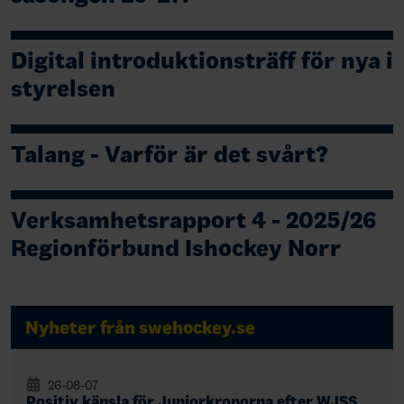
Digital introduktionsträff för nya i
styrelsen
Talang - Varför är det svårt?
Verksamhetsrapport 4 - 2025/26
Regionförbund Ishockey Norr
Nyheter från swehockey.se
26-08-07
Positiv känsla för Juniorkronorna efter WJSS