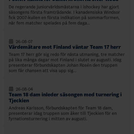
De regerande juniorvärldsmästarna i ishockey har gjort
säsongens första framträdande. I kanadensiska Windsor
fick 2007-kullen en första indikation på sommarformen,
när fem matcher spelades på fem daga…
26-08-07
Värdemätare mot Finland väntar Team 17 herr
Team 17 herr gör sig redo för nästa utmaning, tre matcher
på lika många dagar mot Finland i slutet av augusti. Idag
presenterar förbundskapten Johan Rosén den truppen
som får chansen att visa upp sig…
26-08-04
Team 18 dam inleder säsongen med turnering i
Tjeckien
Andreas Karlsson, förbundskapten för Team 18 dam,
presenterar idag truppen som åker till Tjeckien för en
fyrnationsturnering i mitten av augusti.