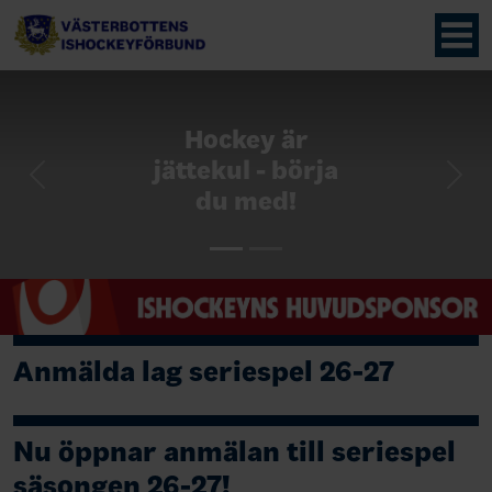
Hockey är
jättekul - börja
Previous
Nex
du med!
Anmälda lag seriespel 26-27
Nu öppnar anmälan till seriespel
säsongen 26-27!