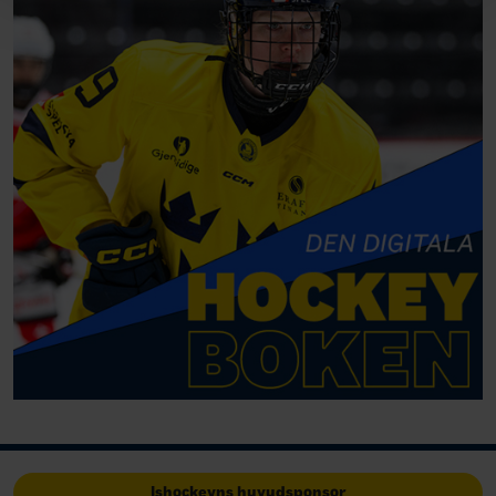
Ishockeyns huvudsponsor