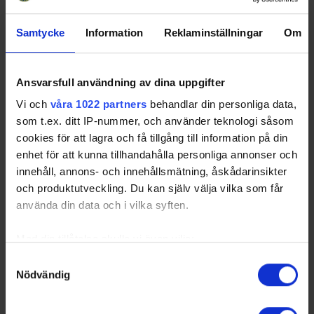
Samtycke
Information
Reklaminställningar
Om
Ansvarsfull användning av dina uppgifter
Vi och
våra 1022 partners
behandlar din personliga data,
som t.ex. ditt IP-nummer, och använder teknologi såsom
cookies för att lagra och få tillgång till information på din
enhet för att kunna tillhandahålla personliga annonser och
innehåll, annons- och innehållsmätning, åskådarinsikter
och produktutveckling. Du kan själv välja vilka som får
använda din data och i vilka syften.
Med din tillåtelse skulle vi även vilja:
Samla in information om din geografiska plats
Samtyckesval
Nödvändig
som kan ha en noggrannhet på upp till flera meter
Identifiera din enhet genom att aktivt skanna den
för specifika kännetecken (fingeravtryck)