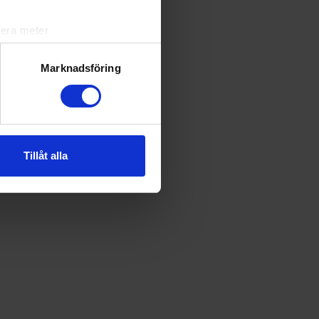
lera meter
ryck)
ljsektionen
. Du kan ändra
Marknadsföring
andahålla funktioner för
n information från din enhet
 tur kombinera informationen
Tillåt alla
deras tjänster.