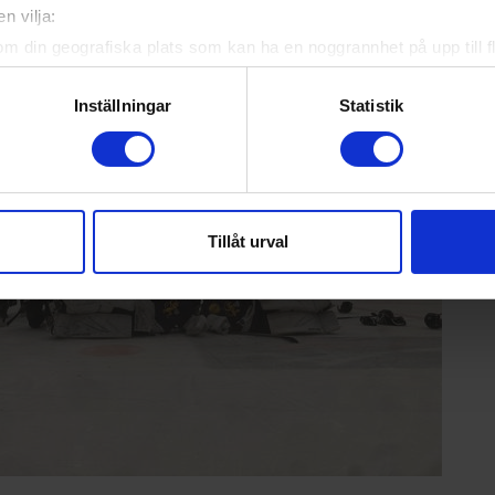
n vilja:
om din geografiska plats som kan ha en noggrannhet på upp till f
genom att aktivt skanna den för specifika kännetecken (fingeravt
rsonliga uppgifter behandlas och ställ in dina preferenser i
deta
Inställningar
Statistik
ke när som helst från cookie-förklaringen.
e för att anpassa innehållet och annonserna till användarna, tillh
vår trafik. Vi vidarebefordrar även sådana identifierare och anna
nnons- och analysföretag som vi samarbetar med. Dessa kan i sin
Tillåt urval
har tillhandahållit eller som de har samlat in när du har använt 