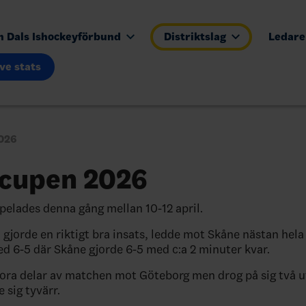
n Dals Ishockeyförbund
Distriktslag
Ledar
ive stats
026
lcupen 2026
pelades denna gång mellan 10-12 april.
 gjorde en riktigt bra insats, ledde mot Skåne nästan hel
d 6-5 där Skåne gjorde 6-5 med c:a 2 minuter kvar.
ora delar av matchen mot Göteborg men drog på sig två u
 sig tyvärr.