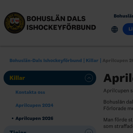
Bohuslä
L
Bohuslän-Dals Ishockeyförbund
Killar
Aprilcupen 2
Apri
Killar
Aprilcupen s
Kontakta oss
Bohuslän dal
Aprilcupen 2024
Förlorade me
Aprilcupen 2026
Man förde st
som straffade
Tjejer