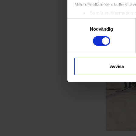
Med din tillåtelse skulle vi äve
Samla in information 
Identifiera din enhet 
Samtyckesval
Ta reda på mer om hur dina pe
Nödvändig
eller dra tillbaka ditt samtyc
Vi använder enhetsidentifierar
sociala medier och analysera 
till de sociala medier och a
Avvisa
med annan information som du 