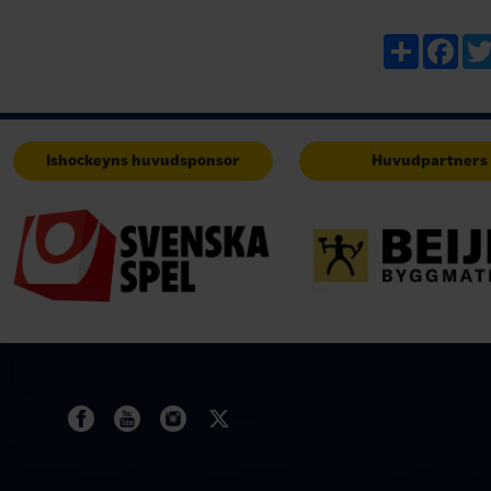
Share
Fac
Ishockeyns huvudsponsor
Huvudpartners