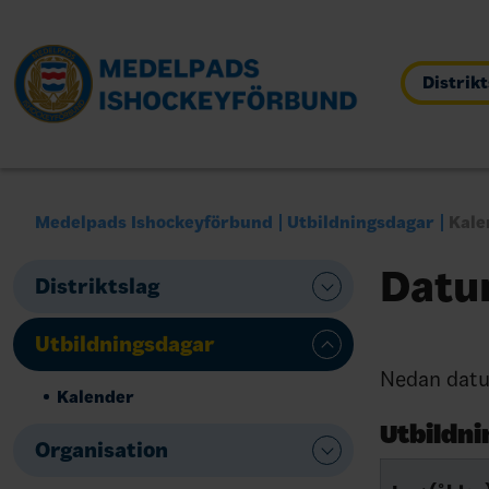
Distrik
Medelpads Ishockeyförbund
Utbildningsdagar
Kale
Datu
Distriktslag
Utbildningsdagar
Nedan datum
Kalender
Utbildn
Organisation