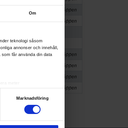
026
Skellefteå
Ej öppen
Om
6
Örnsköldsvik
Ej öppen
änder teknologi såsom
rsonliga annonser och innehåll,
 2026
Ej fastställt
Ej öppen
a som får använda din data
026
Ej fastställt
Ej öppen
026
Skellefteå
Ej öppen
lera meter
6
Örnsköldsvik
Ej öppen
ryck)
ljsektionen
. Du kan ändra
Marknadsföring
andahålla funktioner för
n information från din enhet