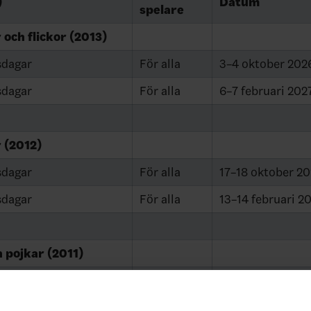
)
Datum
spelare
 och flickor (2013)
sdagar
För alla
3–4 oktober 202
sdagar
För alla
6–7 februari 202
 (2012)
sdagar
För alla
17–18 oktober 2
sdagar
För alla
13–14 februari 2
 pojkar (2011)
sdag
26–27 september
sdag
10–11 oktober 2