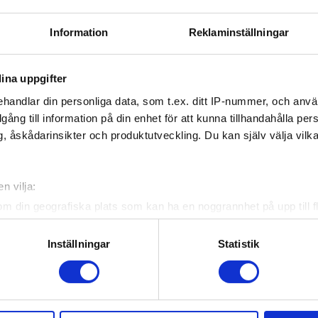
kvalspel
24–26 oktober 2
Information
Reklaminställningar
finalspel
29 okt–1 nov 202
ina uppgifter
handlar din personliga data, som t.ex. ditt IP-nummer, och anv
flickor (2011-2012)
illgång till information på din enhet för att kunna tillhandahålla pe
sdag
26–27 september
, åskådarinsikter och produktutveckling. Du kan själv välja vilk
sdag
10–11 oktober 2
n vilja:
kvalspel
24–26 oktober 2
om din geografiska plats som kan ha en noggrannhet på upp till f
finalspel
29 okt–1 nov 202
genom att aktivt skanna den för specifika kännetecken (fingeravt
rsonliga uppgifter behandlas och ställ in dina preferenser i
deta
Inställningar
Statistik
ke när som helst från cookie-förklaringen.
ebook
Twitter
Email
Print
e för att anpassa innehållet och annonserna till användarna, tillh
vår trafik. Vi vidarebefordrar även sådana identifierare och anna