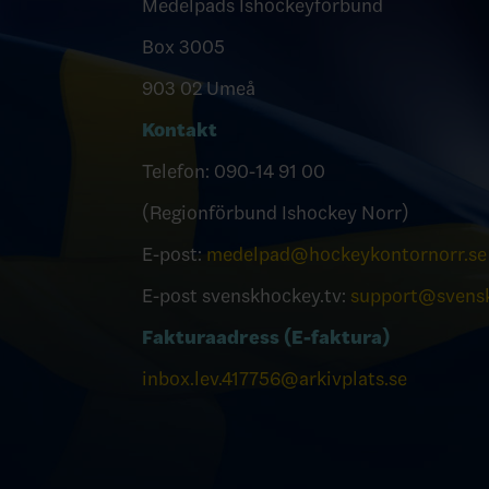
Medelpads Ishockeyförbund
Box 3005
903 02 Umeå
Kontakt
Telefon: 090-14 91 00
(Regionförbund Ishockey Norr)
E-post:
medelpad@hockeykontornorr.se
E-post svenskhockey.tv:
support@svensk
Fakturaadress (E-faktura)
inbox.lev.417756@arkivplats.se