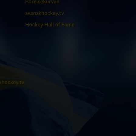
Rörelsekurvan
svenskhockey.tv
Hockey Hall of Fame
hockey.tv