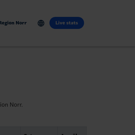
Region Norr
Live stats
ion Norr.