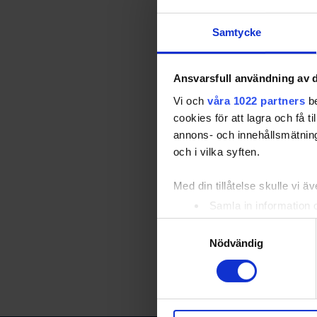
TV-pucken 
Samtycke
TV-pucken 
Ansvarsfull användning av d
Vi och
våra 1022 partners
be
TV-pucken 
cookies för att lagra och få t
Utbildning
annons- och innehållsmätning
och i vilka syften.
Utbildning
Med din tillåtelse skulle vi äve
TV-pucken 
Samla in information 
TV-pucken 
Identifiera din enhet 
Samtyckesval
Ta reda på mer om hur dina pe
Nödvändig
eller dra tillbaka ditt samtyc
Share
Fac
Vi använder enhetsidentifierar
sociala medier och analysera 