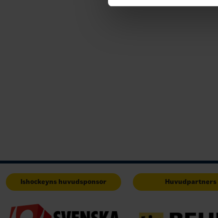
Ishockeyns huvudsponsor
Huvudpartners