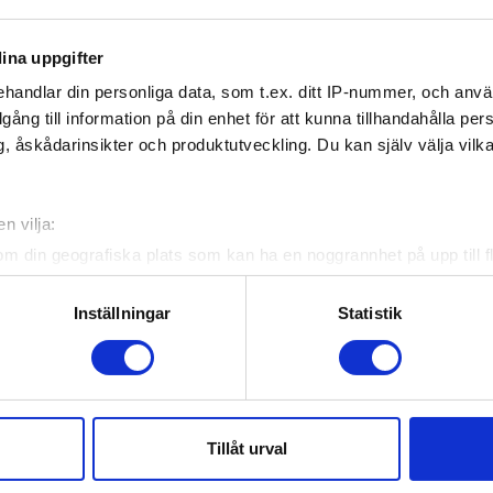
med 19 lag 2026/2027
Svenska Ishockeyförbundet r
läget i Hockeyettan sedan
ina uppgifter
licensprövningen inför säson
2026/2027 har avslutats.
handlar din personliga data, som t.ex. ditt IP-nummer, och anv
illgång till information på din enhet för att kunna tillhandahålla pe
, åskådarinsikter och produktutveckling. Du kan själv välja vilk
n vilja:
om din geografiska plats som kan ha en noggrannhet på upp till f
genom att aktivt skanna den för specifika kännetecken (fingeravt
rsonliga uppgifter behandlas och ställ in dina preferenser i
deta
Inställningar
Statistik
ke när som helst från cookie-förklaringen.
e för att anpassa innehållet och annonserna till användarna, tillh
vår trafik. Vi vidarebefordrar även sådana identifierare och anna
nnons- och analysföretag som vi samarbetar med. Dessa kan i sin
Tillåt urval
har tillhandahållit eller som de har samlat in när du har använt 