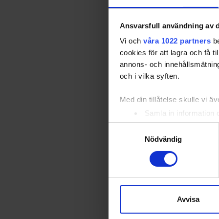
Ansvarsfull användning av d
Vi och
våra 1022 partners
be
cookies för att lagra och få t
annons- och innehållsmätning
och i vilka syften.
Med din tillåtelse skulle vi äve
Samla in information 
Identifiera din enhet 
Samtyckesval
Ta reda på mer om hur dina pe
Nödvändig
eller dra tillbaka ditt samtyc
Vi använder enhetsidentifierar
sociala medier och analysera 
till de sociala medier och a
Avvisa
med annan information som du 