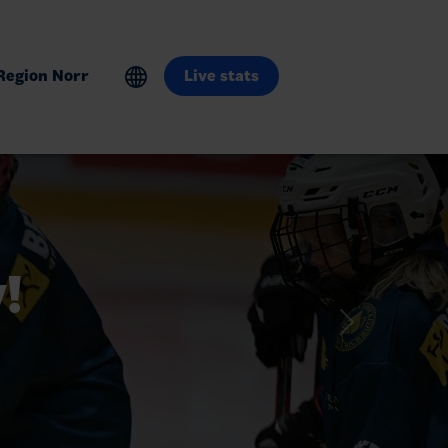
Region Norr
Live stats
!
Next