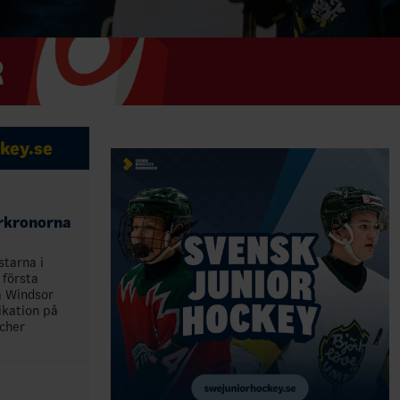
key.se
orkronorna
tarna i
 första
a Windsor
ikation på
cher