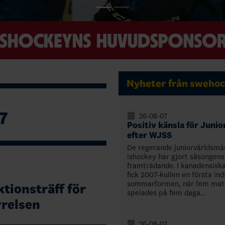
Nyheter från swehoc
7
26-08-07
Positiv känsla för Juni
efter WJSS
De regerande juniorvärldsmäs
ishockey har gjort säsongens
framträdande. I kanadensisk
fick 2007-kullen en första ind
sommarformen, när fem mat
tionsträff för
spelades på fem daga…
yrelsen
26-08-07