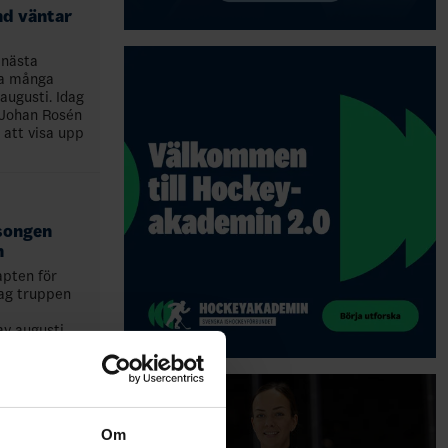
nd väntar
 nästa
ka många
augusti. Idag
 Johan Rosén
att visa upp
songen
n
apten för
ag truppen
av augusti.
överklagan
 spelas
Om