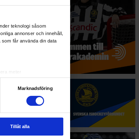
edogör för
gen
änder teknologi såsom
rsonliga annonser och innehåll,
a som får använda din data
lera meter
ryck)
ljsektionen
. Du kan ändra
Marknadsföring
andahålla funktioner för
n information från din enhet
 tur kombinera informationen
Tillåt alla
deras tjänster.