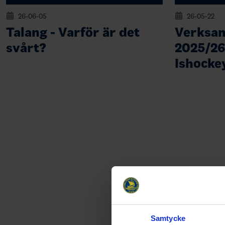
26-06-05
26-05-22
Talang - Varför är det
Verksam
svårt?
2025/26
Ishocke
Samtycke