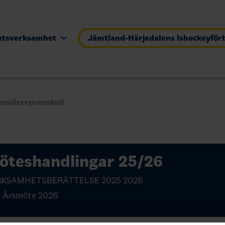
iktsverksamhet
Jämtland-Härjedalens Ishockeyfö
rsmötesprotokoll
öteshandlingar 25/26
RKSAMHETSBERÄTTELSE 2025 2026
e Årsmöte 2026