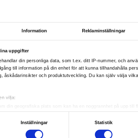
ebook
Twitter
Email
Print
Information
Reklaminställningar
ina uppgifter
handlar din personliga data, som t.ex. ditt IP-nummer, och anv
illgång till information på din enhet för att kunna tillhandahålla pe
, åskådarinsikter och produktutveckling. Du kan själv välja vilk
Officiella partners
n vilja:
om din geografiska plats som kan ha en noggrannhet på upp till f
genom att aktivt skanna den för specifika kännetecken (fingeravt
rsonliga uppgifter behandlas och ställ in dina preferenser i
deta
Inställningar
Statistik
ke när som helst från cookie-förklaringen.