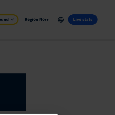
rbund
Region Norr
Live stats