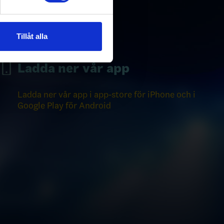
andahålla funktioner för
n information från din enhet
 tur kombinera informationen
Tillåt alla
deras tjänster.
Ladda ner vår app
Ladda ner vår app i app-store för iPhone och i
Google Play för Android