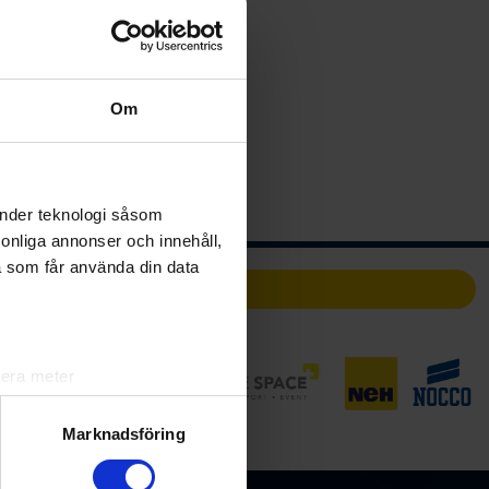
Om
änder teknologi såsom
rsonliga annonser och innehåll,
a som får använda din data
Partners
lera meter
ryck)
ljsektionen
. Du kan ändra
Marknadsföring