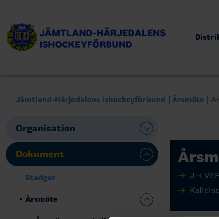
Distr
Jämtland-Härjedalens Ishockeyförbund
Årsmöte
Å
Organisation
Årsm
Dokument
J H VE
Stadgar
Kallels
Årsmöte