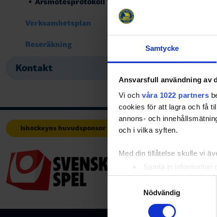
Årsmötesprotokoll
Share
Fac
Verksamhetsplan
Reseräkning
Samtycke
Kontakt
Ansvarsfull användning av d
Vi och
våra 1022 partners
be
cookies för att lagra och få t
annons- och innehållsmätning
Ishockeyns huvudsponsor
Huvudpartners
och i vilka syften.
Med din tillåtelse skulle vi äve
Samla in information 
Identifiera din enhet 
Samtyckesval
Ta reda på mer om hur dina pe
Nödvändig
eller dra tillbaka ditt samtyc