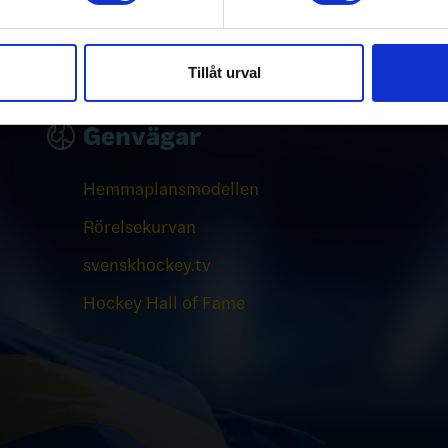
e för att anpassa innehållet och annonserna till användarna, tillh
vår trafik. Vi vidarebefordrar även sådana identifierare och anna
nnons- och analysföretag som vi samarbetar med. Dessa kan i sin
Tillåt urval
har tillhandahållit eller som de har samlat in när du har använt 
Genvägar
Hemmaplansmodellen
Rörelsekurvan
svenskhockey.tv
Hockey Hall of Fame