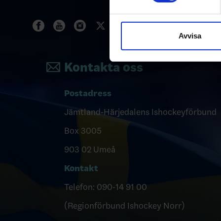
Vi använder enhetsidentifierar
sociala medier och analysera 
till de sociala medier och a
Avvisa
med annan information som du 
Kontakta oss
Postadress
Jämtland-Härjedalens Ishockeyförbund
Box 3005
903 02 Umeå
Kontakt
Telefon: 090-14 91 00
(Regionförbund Ishockey Norr)