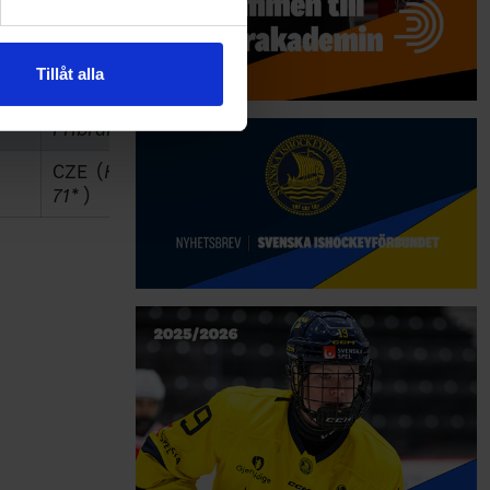
Banik
andahålla funktioner för
Pribram*
)
n information från din enhet
 tur kombinera informationen
Tillåt alla
CZE (
HC
deras tjänster.
Banik
Pribram*
)
CZE (
HV
71*
)