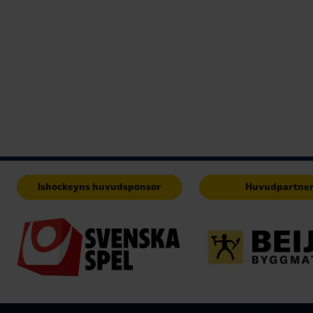
Ishockeyns huvudsponsor
Huvudpartne