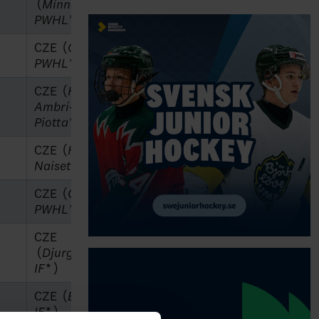
(
Minnesota
PWHL*
)
CZE (
Ottawa
PWHL*
)
CZE (
HC
Ambri-
Piotta*
)
CZE (
HPK
Naiset*
)
CZE (
Ottawa
PWHL*
)
CZE
(
Djurgårdens
IF*
)
CZE (
Brynäs
IF*
)