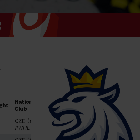
y
Nationality /
Youth
ght
Club
club
CZE (
Ottawa
PWHL*
)