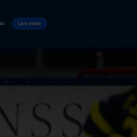
da
Live stats