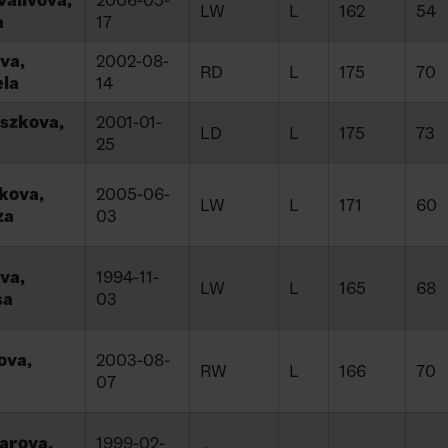
alivova,
2006-05-
LW
L
162
54
a
17
va,
2002-08-
RD
L
175
70
ela
14
iszkova,
2001-01-
LD
L
175
73
25
kova,
2005-06-
LW
L
171
60
za
03
va,
1994-11-
LW
L
165
68
sa
03
ova,
2003-08-
RW
L
166
70
07
arova,
1999-02-