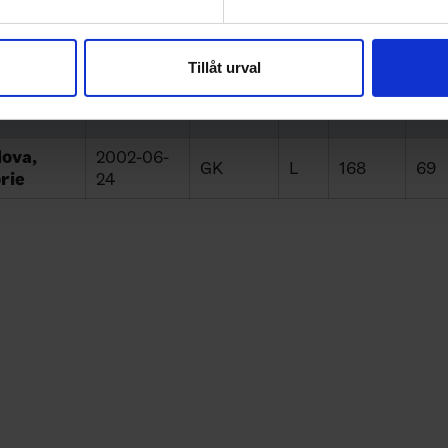
tova,
2004-03-
LW
R
170
65
e för att anpassa innehållet och annonserna till användarna, tillh
15
vår trafik. Vi vidarebefordrar även sådana identifierare och anna
nnons- och analysföretag som vi samarbetar med. Dessa kan i sin
Tillåt urval
ova,
1998-05-
har tillhandahållit eller som de har samlat in när du har använt 
LD
L
172
75
ina
21
dova,
2002-06-
GK
L
168
69
rie
24