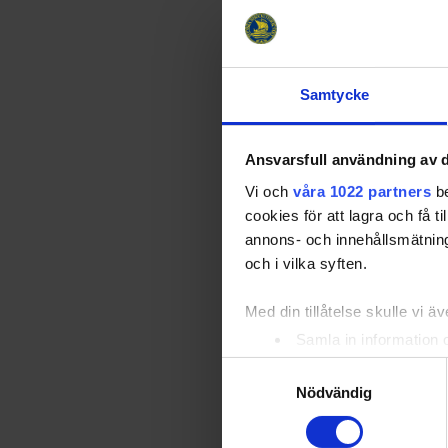
Priby
26
Vend
Samtycke
Rado
27
Tere
Ansvarsfull användning av d
Neub
28
Vi och
våra 1022 partners
be
Noem
cookies för att lagra och få t
Pesla
annons- och innehållsmätning
29
Klara
och i vilka syften.
Dale
33
Med din tillåtelse skulle vi äve
Barb
Samla in information 
Identifiera din enhet 
Vani
Samtyckesval
36
Anna
Ta reda på mer om hur dina pe
Nödvändig
eller dra tillbaka ditt samtyc