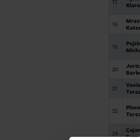
12
Klara
Mraz
16
Kate
Pejzl
18
Mich
Juric
20
Barb
Vanis
21
Tere
Ploso
22
Tere
Caja
24
Sara