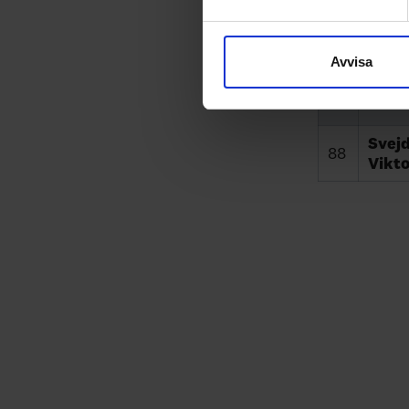
Grun
40
Vi använder enhetsidentifierar
Lucie
sociala medier och analysera 
till de sociala medier och a
Avvisa
Kosin
med annan information som du 
81
Karol
Svej
88
Vikto