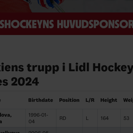
iens trupp i Lidl Hocke
s 2024
e
Birthdate
Position
L/R
Height
Wei
lova,
1996-01-
RD
L
164
53
a
04