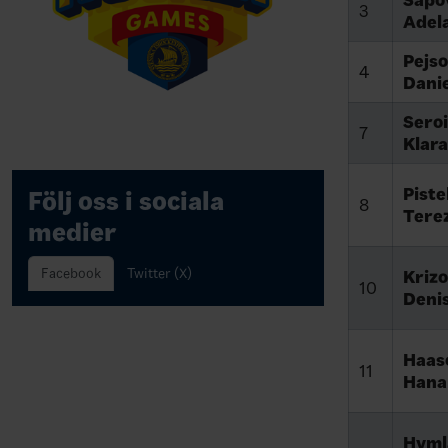
Sapov
3
Adel
Pejso
4
Dani
Sero
7
Klara
Piste
Följ oss i sociala
8
Tere
medier
Facebook
Twitter (X)
Krizo
10
Deni
Haas
11
Hana
Hyml