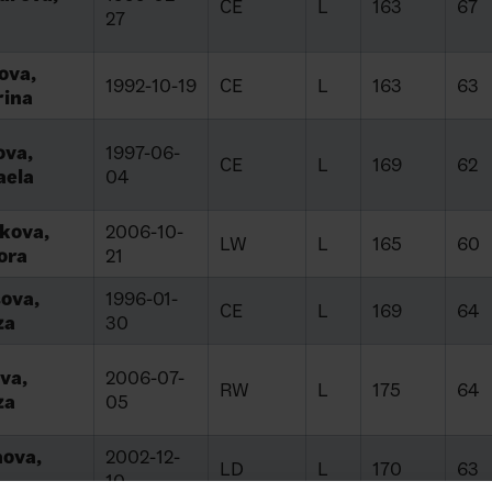
CE
L
163
67
27
ova,
1992-10-19
CE
L
163
63
rina
ova,
1997-06-
CE
L
169
62
aela
04
kova,
2006-10-
LW
L
165
60
ora
21
ova,
1996-01-
CE
L
169
64
za
30
va,
2006-07-
RW
L
175
64
za
05
nova,
2002-12-
LD
L
170
63
10