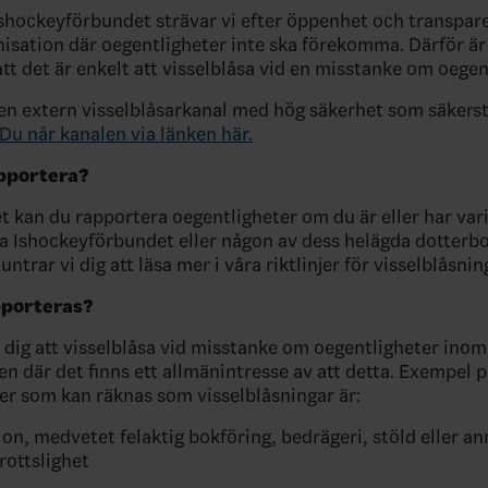
shockeyförbundet strävar vi efter öppenhet och transparen
nisation där oegentligheter inte ska förekomma. Därför är 
tt det är enkelt att visselblåsa vid en misstanke om oegen
en extern visselblåsarkanal med hög säkerhet som säkerst
Du når kanalen via länken här.
pportera?
kan du rapportera oegentligheter om du är eller har var
 Ishockeyförbundet eller någon av dess helägda dotterbo
trar vi dig att läsa mer i våra riktlinjer för visselblåsnin
pporteras?
dig att visselblåsa vid misstanke om oegentligheter inom
en där det finns ett allmänintresse av att detta. Exempel 
er som kan räknas som visselblåsningar är:
on, medvetet felaktig bokföring, bedrägeri, stöld eller a
ottslighet