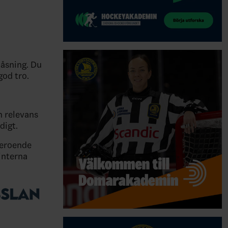
låsning. Du
god tro.
n relevans
digt.
beroende
interna