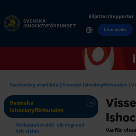
Biljetter/Supporter
Live stats
Swehockey startsida
Svenska Ishockeyförbundet
V
Viss
Svenska
Ishockeyförbundet
Isho
Verksamhetsidé, värdegrund
Varför viss
och vision