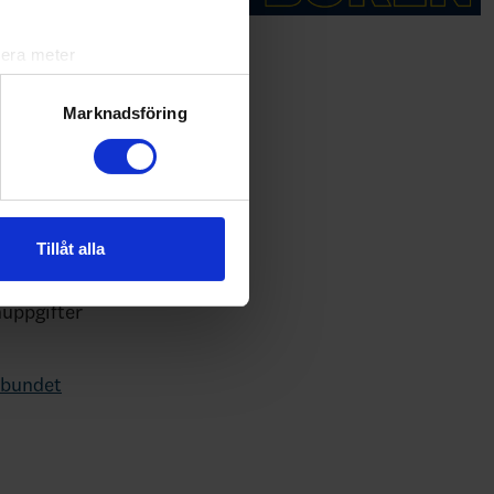
lera meter
ryck)
ljsektionen
. Du kan ändra
Marknadsföring
andahålla funktioner för
n information från din enhet
 tur kombinera informationen
Tillåt alla
deras tjänster.
nuppgifter
örbundet