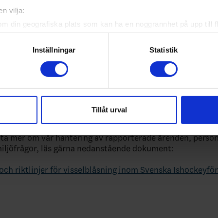
n vilja:
om din geografiska plats som kan ha en noggrannhet på upp till f
genom att aktivt skanna den för specifika kännetecken (fingeravt
rsonliga uppgifter behandlas och ställ in dina preferenser i
deta
Inställningar
Statistik
ke när som helst från cookie-förklaringen.
e för att anpassa innehållet och annonserna till användarna, tillh
schema för större text
vår trafik. Vi vidarebefordrar även sådana identifierare och anna
nnons- och analysföretag som vi samarbetar med. Dessa kan i sin
Tillåt urval
 frågor?
har tillhandahållit eller som de har samlat in när du har använt 
eta mer om vår hantering av rapporterade ärenden, perso
miljöfrågor, läs gärna nedanstående dokument:
och riktlinjer för visselblåsning inom Svenska Ishockeyf