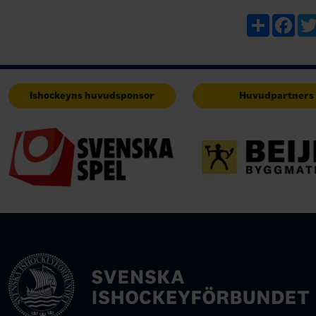
Share
Fac
Ishockeyns huvudsponsor
Huvudpartners