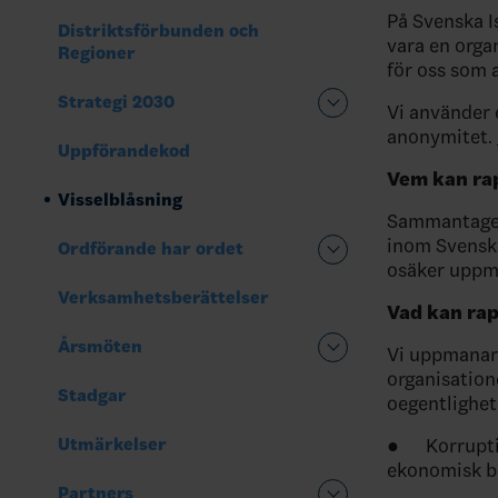
På Svenska I
Distriktsförbunden och
vara en orga
Regioner
för oss som a
Strategi 2030
Vi använder 
anonymitet.
Uppförandekod
Vem kan ra
Visselblåsning
Sammantaget 
inom Svenska
Ordförande har ordet
osäker uppmun
Verksamhetsberättelser
Vad kan ra
Årsmöten
Vi uppmanar 
organisation
Stadgar
oegentlighet
Utmärkelser
●
Korrupti
ekonomisk br
Partners