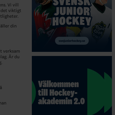
s. Vi vill
det viktigt
tligheter.
äller din
it verksam
lag. Är du
g.
på
nnan