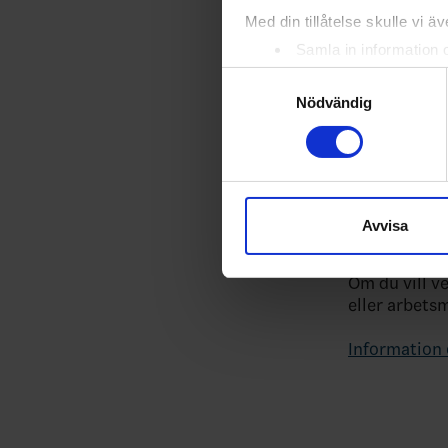
Med din tillåtelse skulle vi äve
Samla in information 
Identifiera din enhet 
Samtyckesval
Ta reda på mer om hur dina pe
Nödvändig
eller dra tillbaka ditt samtyc
Vi använder enhetsidentifierar
Tryck på flödes
sociala medier och analysera 
till de sociala medier och a
Avvisa
Har du fler
med annan information som du 
Om du vill v
eller arbets
Information 