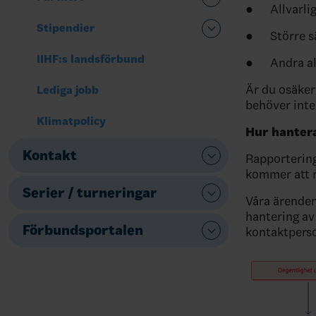
●
Allvarli
Stipendier
●
Större s
IIHF:s landsförbund
●
Andra al
Är du osäker 
Lediga jobb
behöver inte
Klimatpolicy
Hur hanter
Kontakt
Rapportering
kommer att r
Serier / turneringar
Våra ärenden
hantering av
Förbundsportalen
kontaktperso