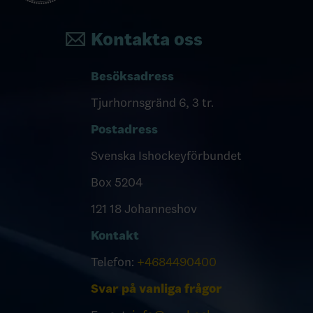
Kontakta oss
Besöksadress
Tjurhornsgränd 6, 3 tr.
Postadress
Svenska Ishockeyförbundet
Box 5204
121 18 Johanneshov
Kontakt
Telefon:
+4684490400
Svar på vanliga frågor