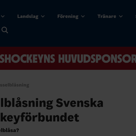
Landslag
Förening
Tränare
isselblåsning
elblåsning Svenska
ckeyförbundet
elblåsa?