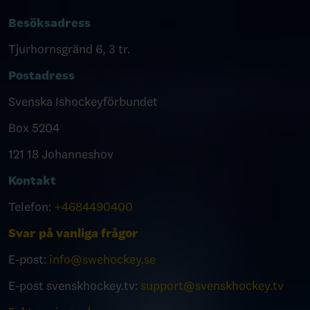
Besöksadress
Tjurhornsgränd 6, 3 tr.
Postadress
Svenska Ishockeyförbundet
Box 5204
121 18 Johanneshov
Kontakt
Telefon:
+4684490400
Svar på vanliga frågor
E-post:
info@swehockey.se
E-post svenskhockey.tv:
support@svenskhockey.tv