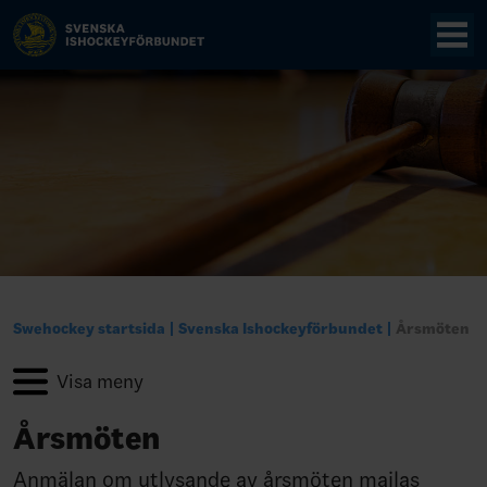
Swehockey startsida
Svenska Ishockeyförbundet
Årsmöten
Årsmöten
Anmälan om utlysande av årsmöten mailas