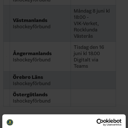
Måndag 8 juni kl
18:00 -
Västmanlands
VIK-Verket,
Ishockeyförbund
Rocklunda
Västerås
Tisdag den 16
Ångermanlands
juni kl 18.00
Ishockeyförbund
Digitalt via
Teams
Örebro Läns
Ishockeyförbund
Östergötlands
Ishockeyförbund