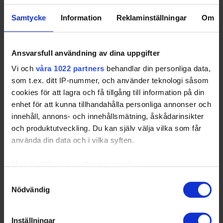
Share
Facebook
Twitter
Email
Print
Samtycke
Information
Reklaminställningar
Om
Ansvarsfull användning av dina uppgifter
Vi och
våra 1022 partners
behandlar din personliga data,
som t.ex. ditt IP-nummer, och använder teknologi såsom
cookies för att lagra och få tillgång till information på din
enhet för att kunna tillhandahålla personliga annonser och
innehåll, annons- och innehållsmätning, åskådarinsikter
och produktutveckling. Du kan själv välja vilka som får
använda din data och i vilka syften.
Med din tillåtelse skulle vi även vilja:
Samla in information om din geografiska plats
Samtyckesval
Nödvändig
som kan ha en noggrannhet på upp till flera meter
Identifiera din enhet genom att aktivt skanna den
för specifika kännetecken (fingeravtryck)
Inställningar