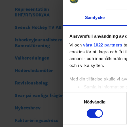
Representation
IIHF/RF/SOK/AA
Samtycke
Svensk Hockey TV AB
Ansvarsfull användning av d
Ishockeyjournalisternas
Vi och
våra 1022 partners
be
Kamratförening
cookies för att lagra och få t
Valberedningen
annons- och innehållsmätning
och i vilka syften.
Hedersledamöter
Med din tillåtelse skulle vi äve
Revisionsbolag
Samla in information 
Identifiera din enhet 
Svar på vanliga frågor
Samtyckesval
Ta reda på mer om hur dina pe
Nödvändig
Nyhetsbrev
eller dra tillbaka ditt samtyc
Faktureringsadress
Vi använder enhetsidentifierar