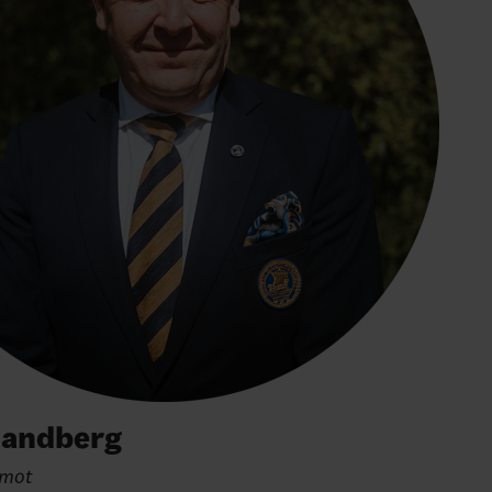
Sandberg
amot