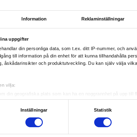
Information
Reklaminställningar
ina uppgifter
handlar din personliga data, som t.ex. ditt IP-nummer, och anv
illgång till information på din enhet för att kunna tillhandahålla pe
, åskådarinsikter och produktutveckling. Du kan själv välja vilk
n vilja:
om din geografiska plats som kan ha en noggrannhet på upp till f
genom att aktivt skanna den för specifika kännetecken (fingeravt
rsonliga uppgifter behandlas och ställ in dina preferenser i
deta
Inställningar
Statistik
ke när som helst från cookie-förklaringen.
e för att anpassa innehållet och annonserna till användarna, tillh