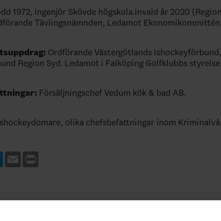
ödd 1972, Ingenjör Skövde högskola.Invald år 2020 (Regio
dförande Tävlingsnämnden, Ledamot Ekonomikommittén
ttsuppdrag:
Ordförande Västergötlands Ishockeyförbund
und Region Syd. Ledamot i Falköping Golfklubbs styrelse
ttningar:
Försäljningschef Vedum kök & bad AB.
Ishockeydomare, olika chefsbefattningar inom Kriminalvå
ebook
Twitter
Email
Print