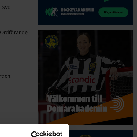
n Syd
.
,Ordförande
.
rden.