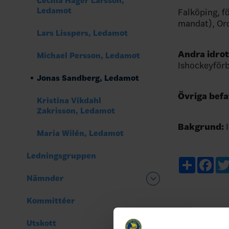
Cecilia Hager Larsson,
Ledamot
Falköping, f
mandat), Or
Lars Lisspers, Ledamot
Andra idro
Michael Persson, Ledamot
Ishockeyförb
Jonas Sandberg, Ledamot
Övriga befa
Kristina Vikdahl
Zakrisson, Ledamot
Bakgrund:
Maria Wilén, Ledamot
Ledningsgruppen
Share
Fac
Nämnder
Kommittéer
Utskott