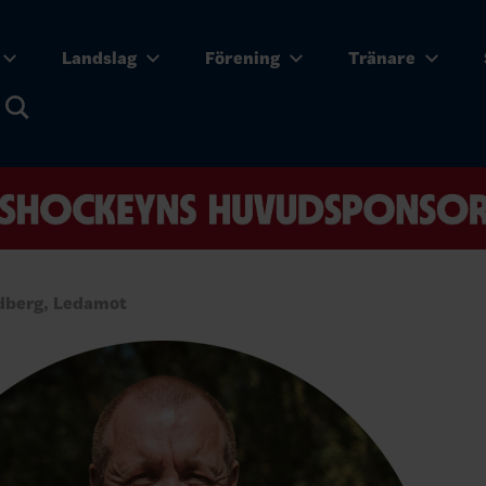
Landslag
Förening
Tränare
dberg, Ledamot