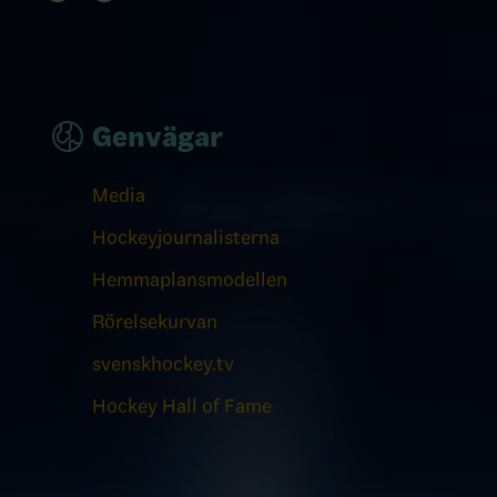
Genvägar
Media
Hockeyjournalisterna
Hemmaplansmodellen
Rörelsekurvan
svenskhockey.tv
Hockey Hall of Fame