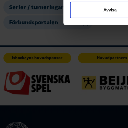
sociala medier och analysera 
Serier / turneringar
till de sociala medier och a
Avvisa
med annan information som du 
Förbundsportalen
Ishockeyns huvudsponsor
Huvudpartners