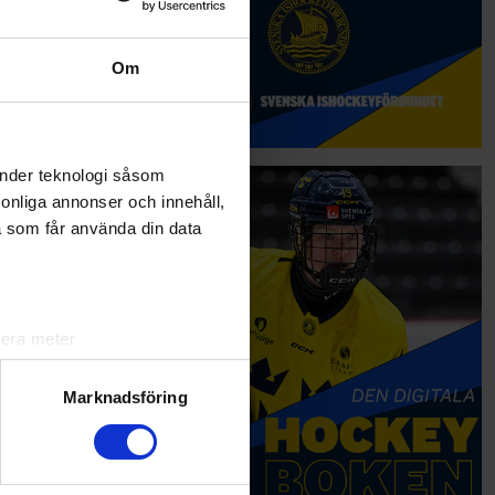
Om
änder teknologi såsom
rsonliga annonser och innehåll,
a som får använda din data
lera meter
ryck)
ljsektionen
. Du kan ändra
Marknadsföring
andahålla funktioner för