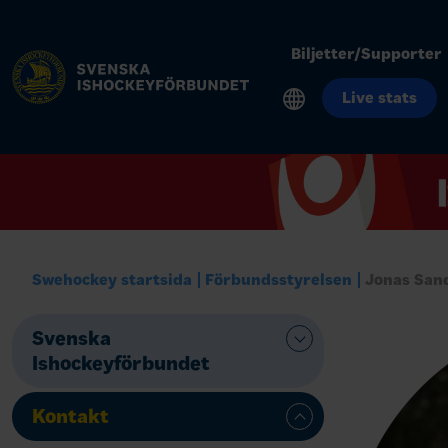
Biljetter/Supporter
Live stats
Swehockey startsida
Förbundsstyrelsen
Jonas San
Svenska
Ishockeyförbundet
Kontakt