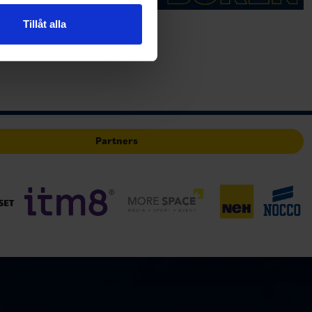
n information från din enhet
 tur kombinera informationen
Tillåt alla
deras tjänster.
Partners