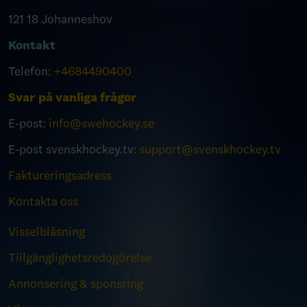
121 18 Johanneshov
Kontakt
Telefon:
+4684490400
Svar på vanliga frågor
E-post:
info@swehockey.se
E-post svenskhockey.tv:
support@svenskhockey.tv
Faktureringsadress
Kontakta oss
Visselblåsning
Tillgänglighetsredogörelse
Annonsering & sponsring