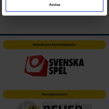
Avvisa
Ishockeyns huvudsponsor
Huvudpartners