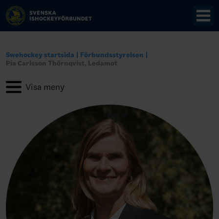
Swehockey startsida
Förbundsstyrelsen
Pia Carlsson Thörnqvist, Ledamot