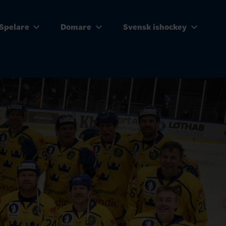
Spelare
Domare
Svensk ishockey