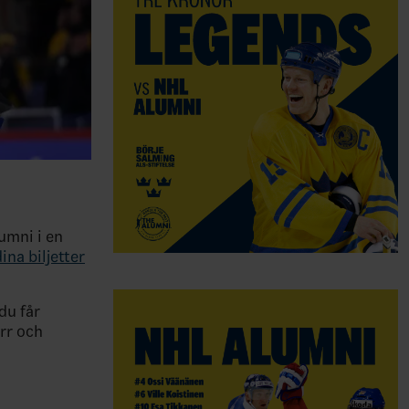
umni i en
ina biljetter
du får
rr och