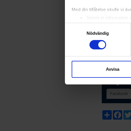
Med din tillåtelse skulle vi äve
Samla in information 
Identifiera din enhet 
Samtyckesval
Ta reda på mer om hur dina pe
Nödvändig
eller dra tillbaka ditt samtyc
Vi använder enhetsidentifierar
sociala medier och analysera 
till de sociala medier och a
Avvisa
med annan information som du 
Följ os
Facebook
Share
Fac