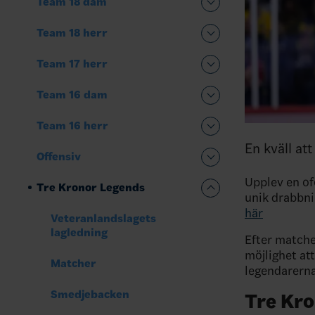
Team 18 dam
Team 18 herr
Team 17 herr
Team 16 dam
Team 16 herr
En kväll at
Offensiv
Upplev en o
Tre Kronor Legends
unik drabbnin
här
Veteranlandslagets
lagledning
Efter matche
möjlighet at
Matcher
legendarern
Smedjebacken
Tre Kr