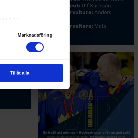
Fysioterapeut:
Ulf Karlsson
Materialförvaltare:
Anders
Weiderstål
lera meter
Materialförvaltare:
Mats
ryck)
Kellerstam
ljsektionen
. Du kan ändra
Marknadsföring
andahålla funktioner för
n information från din enhet
 tur kombinera informationen
Tillåt alla
deras tjänster.