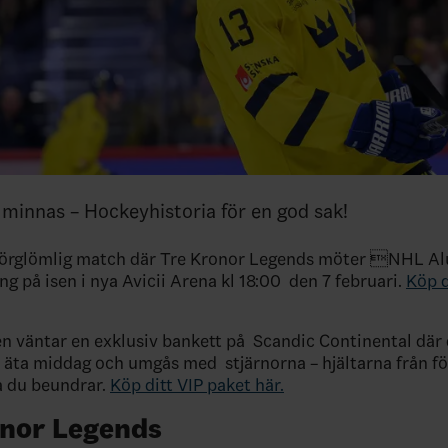
t minnas – Hockeyhistoria för en god sak!
förglömlig match där Tre Kronor Legends möter NHL Al
g på isen i nya Avicii Arena kl 18:00 den 7 februari.
Köp d
n väntar en exklusiv bankett på Scandic Continental där 
t äta middag och umgås med stjärnorna – hjältarna från fö
a du beundrar.
Köp ditt VIP paket här.
onor Legends