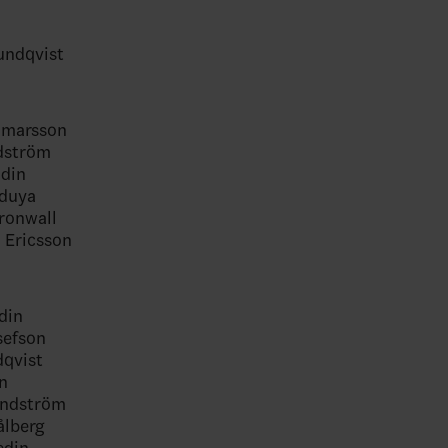
undqvist
almarsson
idström
ödin
Oduya
Kronwall
 Ericsson
din
sefson
dqvist
én
undström
ålberg
edin