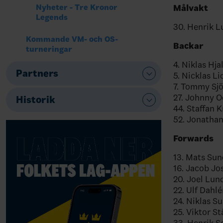
Målvakt
Nyheter - Tre Kronor
Legends
30. Henrik L
Kommande VM- och OS-
Backar
turneringar
4. Niklas Hj
Partners
5. Nicklas L
7. Tommy Sj
27. Johnny 
Historik
44. Staffan 
52. Jonathan
Forwards
13. Mats Sun
16. Jacob Jo
20. Joel Lun
22. Ulf Dahl
24. Niklas S
25. Viktor St
33. Henrik S