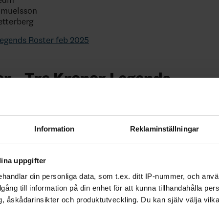
Samuelsson
etterberg
egends Roster feb 2025
r - Tre Kronor Legends
nor Legends lag i januari 2024
Information
Reklaminställningar
ina uppgifter
r Börje 🏒
handlar din personliga data, som t.ex. ditt IP-nummer, och anv
illgång till information på din enhet för att kunna tillhandahålla pe
egends spelade mot Toronto Maple Leafs Veteraner i Gävl
, åskådarinsikter och produktutveckling. Du kan själv välja vilk
23 Läs mer om matchen och om hur du kan vara med i ka