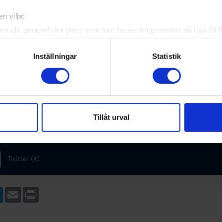
Se fler nyheter
n vilja:
om din geografiska plats som kan ha en noggrannhet på upp till f
genom att aktivt skanna den för specifika kännetecken (fingeravt
rsonliga uppgifter behandlas och ställ in dina preferenser i
deta
Inställningar
Statistik
ke när som helst från cookie-förklaringen.
e för att anpassa innehållet och annonserna till användarna, tillh
vår trafik. Vi vidarebefordrar även sådana identifierare och anna
nnons- och analysföretag som vi samarbetar med. Dessa kan i sin
Tillåt urval
har tillhandahållit eller som de har samlat in när du har använt 
s i sociala medier
Twitter (X)
ebook
Twitter
Email
Print