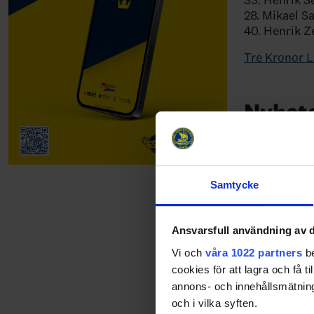
28. Mikael 
40. Henrik Z
Tre Kronor L
Nyhete
25-01-16
Tre Kro
Samtycke
25-01-16
Ansvarsfull användning av d
Game fo
Vi och
våra 1022 partners
be
cookies för att lagra och få t
Tre Kronor L
annons- och innehållsmätning
februari 20
och i vilka syften.