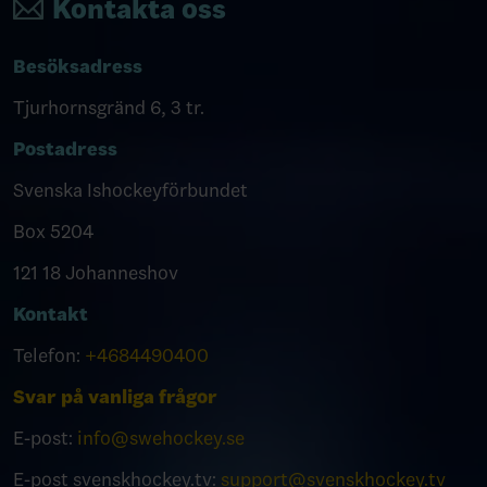
Kontakta oss
Besöksadress
Tjurhornsgränd 6, 3 tr.
Postadress
Svenska Ishockeyförbundet
Box 5204
121 18 Johanneshov
Kontakt
Telefon:
+4684490400
Svar på vanliga frågor
E-post:
info@swehockey.se
E-post svenskhockey.tv:
support@svenskhockey.tv