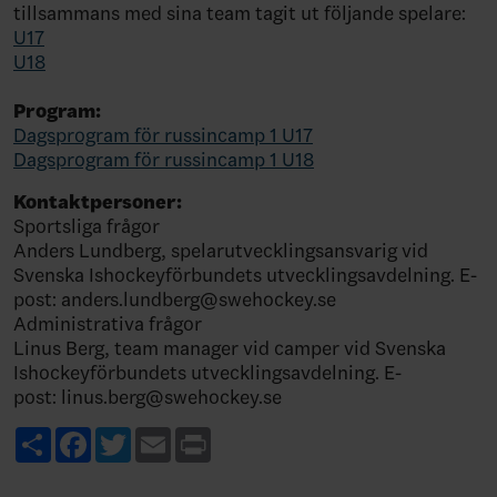
tillsammans med sina team tagit ut följande spelare:
U17
U18
Program:
Dagsprogram för russincamp 1 U17
Dagsprogram för russincamp 1 U18
Kontaktpersoner:
Sportsliga frågor
Anders Lundberg, spelarutvecklingsansvarig vid
Svenska Ishockeyförbundets utvecklingsavdelning. E-
post:
anders.lundberg@swehockey.se
Administrativa frågor
Linus Berg, team manager vid camper vid Svenska
Ishockeyförbundets utvecklingsavdelning. E-
post:
linus.berg@swehockey.se
Share
Facebook
Twitter
Email
Print