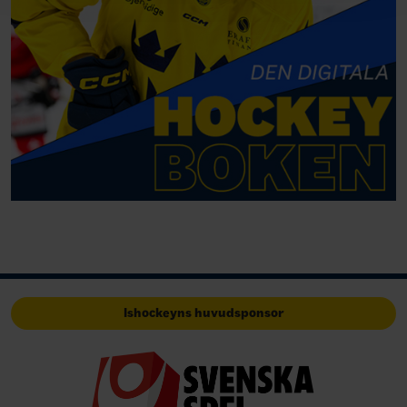
Ishockeyns huvudsponsor