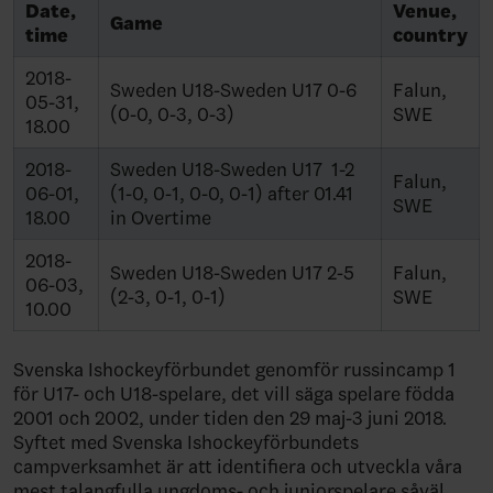
Date,
Venue,
Game
time
country
2018-
Sweden U18-Sweden U17 0-6
Falun,
05-31,
(0-0, 0-3, 0-3)
SWE
18.00
2018-
Sweden U18-Sweden U17 1-2
Falun,
06-01,
(1-0, 0-1, 0-0, 0-1) after 01.41
SWE
18.00
in Overtime
2018-
Sweden U18-Sweden U17 2-5
Falun,
06-03,
(2-3, 0-1, 0-1)
SWE
10.00
Svenska Ishockeyförbundet genomför russincamp 1
för U17- och U18-spelare, det vill säga spelare födda
2001 och 2002, under tiden den 29 maj-3 juni 2018.
Syftet med Svenska Ishockeyförbundets
campverksamhet är att identifiera och utveckla våra
mest talangfulla ungdoms- och juniorspelare såväl