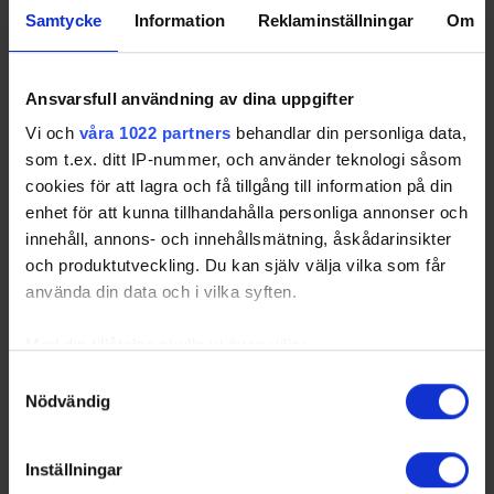
Samtycke
Information
Reklaminställningar
Om
Ansvarsfull användning av dina uppgifter
Vi och
våra 1022 partners
behandlar din personliga data,
som t.ex. ditt IP-nummer, och använder teknologi såsom
cookies för att lagra och få tillgång till information på din
enhet för att kunna tillhandahålla personliga annonser och
innehåll, annons- och innehållsmätning, åskådarinsikter
och produktutveckling. Du kan själv välja vilka som får
använda din data och i vilka syften.
Med din tillåtelse skulle vi även vilja:
Samla in information om din geografiska plats
Samtyckesval
Nödvändig
som kan ha en noggrannhet på upp till flera meter
Identifiera din enhet genom att aktivt skanna den
för specifika kännetecken (fingeravtryck)
Inställningar
Ta reda på mer om hur dina personliga uppgifter