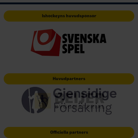
Ishockeyns huvudsponsor
Huvudpartners
Officiella partners