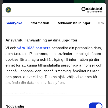
Samtycke
Information
Reklaminställningar
Om
Ansvarsfull användning av dina uppgifter
Vi och
våra 1022 partners
behandlar din personliga data,
som t.ex. ditt IP-nummer, och använder teknologi såsom
cookies för att lagra och få tillgång till information på din
enhet för att kunna tillhandahålla personliga annonser och
innehåll, annons- och innehållsmätning, åskådarinsikter
och produktutveckling. Du kan själv välja vilka som får
använda din data och i vilka syften.
Med din tillåtelse skulle vi även vilja:
Samla in information om din geografiska plats
Samtyckesval
Nödvändig
som kan ha en noggrannhet på upp till flera meter