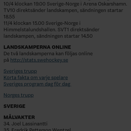
10/4 klockan 19.00 Sverige-Norge
i
Arena Oskarshamn.
TV10 direktsänder landskampen, sändningen startar
18.55
11/4 klockan 15.00 Sverige-Norge
i
Himmelstalundshallen. SVT1 direktsänder
landskampen, sändningen startar 14.50
LANDSKAMPERNA ONLINE
De två landskamperna kan följas online
på
http://stats.swehockey.se
Sveriges trupp
Korta fakta om varje spelare
Sveriges program dag för dag
Norges trupp
SVERIGE
MÅLVAKTER
34. Joel Lassinantti
35. Fredrik Petterson Wentzel