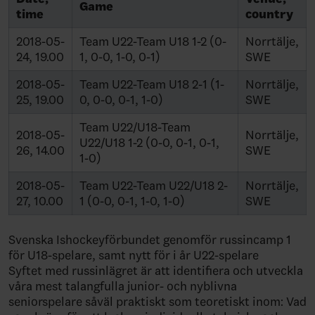
Game
time
country
2018-05-
Team U22-Team U18 1-2 (0-
Norrtälje,
24, 19.00
1, 0-0, 1-0, 0-1)
SWE
2018-05-
Team U22-Team U18 2-1 (1-
Norrtälje,
25, 19.00
0, 0-0, 0-1, 1-0)
SWE
Team U22/U18-Team
2018-05-
Norrtälje,
U22/U18 1-2 (0-0, 0-1, 0-1,
26, 14.00
SWE
1-0)
2018-05-
Team U22-Team U22/U18 2-
Norrtälje,
27, 10.00
1 (0-0, 0-1, 1-0, 1-0)
SWE
Svenska Ishockeyförbundet genomför russincamp 1
för U18-spelare, samt nytt för i år U22-spelare
Syftet med russinlägret är att identifiera och utveckla
våra mest talangfulla junior- och nyblivna
seniorspelare såväl praktiskt som teoretiskt inom: Vad