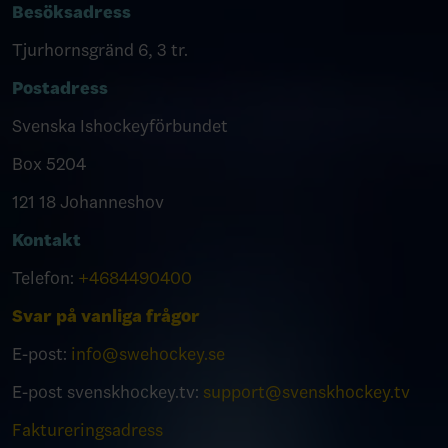
Besöksadress
Tjurhornsgränd 6, 3 tr.
Postadress
Svenska Ishockeyförbundet
Box 5204
121 18 Johanneshov
Kontakt
Telefon:
+4684490400
Svar på vanliga frågor
E-post:
info@swehockey.se
E-post svenskhockey.tv:
support@svenskhockey.tv
Faktureringsadress