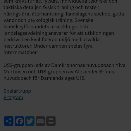
som krävs för att lyckas, individuella tekniska och
taktiska detaljer, fysisk träning och tester,
näringslära, återhämtning, landslagens spelidé, goda
vanor och psykologisk träning. Svenska
Ishockeyförbundets utvecklings- och
landslagsavdelning ansvarar för att utbildningen
bedrivs i en kvalificerad miljö med utvalda
instruktörer. Under campen spelas fyra
internmatcher.
U22-gruppen leds av Damkronornas huvudcoach Ylva
Martinsen och U18-gruppen av Alexander Bröms,
huvudcoach för Damlandslaget U18.
Spelartrupp
Program
Share
Facebook
Twitter
Email
Print