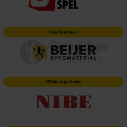
Huvudpartners
Officiella partners