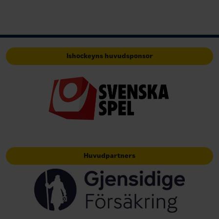
Ishockeyns huvudsponsor
Huvudpartners