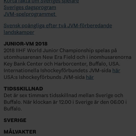
Korta fakta om Sveriges spelare
Sveriges dagsprogram
JVM-spelprogrammet
Svensk poängliga efter två JVM-förberedande
landskamper
JUNIOR-VM 2018
2018 IIHF World Junior Championship spelas på
utomhusarenan New Era Field och i inomhusarenorna
Key Bank Center och Harborcenter, Buffalo, USA.
Internationella Ishockeyförbundets JVM-sida
här
USA:s Ishockeyförbunds JVM-sida
här
TIDSSKILLNAD
Det är sex timmars tidsskillnad mellan Sverige och
Buffalo. När klockan är 12.00 i Sverige är den 06.00 i
Buffalo.
SVERIGE
MÅLVAKTER