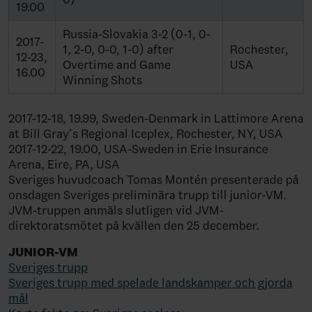
19.00
Russia-Slovakia 3-2 (0-1, 0-
2017-
1, 2-0, 0-0, 1-0) after
Rochester,
12-23,
Overtime and Game
USA
16.00
Winning Shots
2017-12-18, 19.99, Sweden-Denmark in Lattimore Arena
at Bill Gray’s Regional Iceplex, Rochester, NY, USA
2017-12-22, 19.00, USA-Sweden in Erie Insurance
Arena, Eire, PA, USA
Sveriges huvudcoach Tomas Montén presenterade på
onsdagen Sveriges preliminära trupp till junior-VM.
JVM-truppen anmäls slutligen vid JVM-
direktoratsmötet på kvällen den 25 december.
JUNIOR-VM
Sveriges trupp
Sveriges trupp med spelade landskamper och gjorda
mål