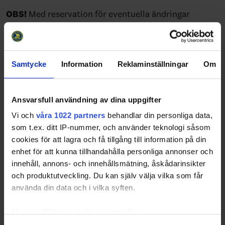
OBS!
Med reservation för eventuella ändringar
SVERIGE HAR ERÖVRAT TVÅ JVM-GULD
2012 JVM-guld i Calgary och Edmonton, Kanada
1981 JVM-guld i Füssen, Kaufbeuren, Landsberg,
Samtycke
Information
Reklaminställningar
Om
Augsburg, Obertsdorf, Kempten, Tyskland
SVERIGE I SEMIFINAL DE SENASTE ELVA ÅREN
Sverige har varit i minst semifinal i junior-VM de elva
Ansvarsfull användning av dina uppgifter
senaste åren 2007-2017.
Vi och
våra 1022 partners
behandlar din personliga data,
SVERIGE HAR ERÖVRAT SEX JVM-MEDALJER PÅ
som t.ex. ditt IP-nummer, och använder teknologi såsom
TIO ÅR
cookies för att lagra och få tillgång till information på din
Sverige är framgångsrikt i junior-VM, resultaten de
enhet för att kunna tillhandahålla personliga annonser och
senaste tio åren:
innehåll, annons- och innehållsmätning, åskådarinsikter
2017 JVM-fyra i Montreal och Toronto, Kanada
och produktutveckling. Du kan själv välja vilka som får
2016 JVM-fyra i Helsingfors, Finland
använda din data och i vilka syften.
2015 JVM-fyra i Toronto och Montreal, Kanada
2014 JVM-silver i Malmö, Sverige
Med din tillåtelse skulle vi även vilja:
2013 JVM-silver i Ufa, Ryssland