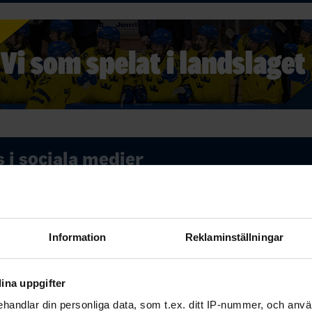
s i sociala medier
Twitter (X)
ebook
Twitter
Email
Print
Information
Reklaminställningar
ina uppgifter
handlar din personliga data, som t.ex. ditt IP-nummer, och anv