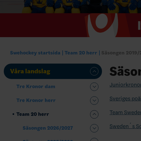
Swehockey startsida
Team 20 herr
Säsongen 2019/
Säso
Våra landslag
Juniorkrono
Tre Kronor dam
Sveriges poä
Tre Kronor herr
Team Sweden
Team 20 herr
Sweden´s Sc
Säsongen 2026/2027