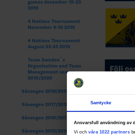
games december 19-23
2019
4 Nations Tournament
November 8-10 2019
4 Nations Tournament
August 23-25 2019
Team Sweden´s
Organization and Team
Följ os
Management season
2019/2020
Facebook
Säsongen 2018/2019
Share
Fac
Samtycke
Säsongen 2017/2018
Säsongen 2016/2017
Ansvarsfull användning av d
Säsongen 2015/2016
Vi och
våra 1022 partners
be