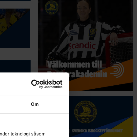
Om
änder teknologi såsom