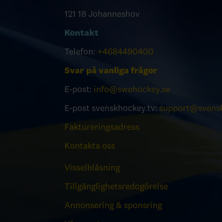
121 18 Johanneshov
Kontakt
Telefon:
+4684490400
Svar på vanliga frågor
E-post:
info@swehockey.se
E-post svenskhockey.tv:
support@svensk
Faktureringsadress
Kontakta oss
Visselblåsning
Tillgänglighetsredogörelse
Annonsering & sponsring