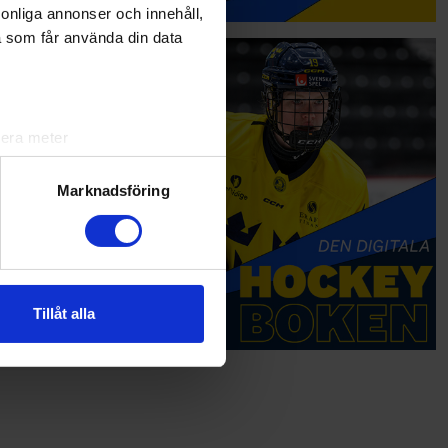
rsonliga annonser och innehåll,
a som får använda din data
lera meter
ryck)
ljsektionen
. Du kan ändra
Marknadsföring
andahålla funktioner för
n information från din enhet
 tur kombinera informationen
Tillåt alla
deras tjänster.