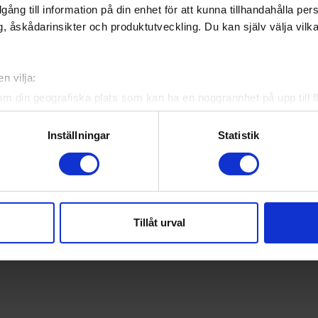
illgång till information på din enhet för att kunna tillhandahålla pe
, åskådarinsikter och produktutveckling. Du kan själv välja vilk
n vilja:
om din geografiska plats som kan ha en noggrannhet på upp till f
genom att aktivt skanna den för specifika kännetecken (fingeravt
rsonliga uppgifter behandlas och ställ in dina preferenser i
deta
Inställningar
Statistik
ke när som helst från cookie-förklaringen.
e för att anpassa innehållet och annonserna till användarna, tillh
vår trafik. Vi vidarebefordrar även sådana identifierare och anna
nnons- och analysföretag som vi samarbetar med. Dessa kan i sin
Tillåt urval
har tillhandahållit eller som de har samlat in när du har använt 