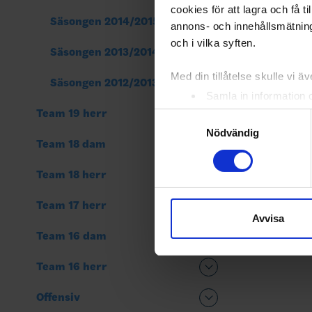
cookies för att lagra och få t
Säsongen 2014/2015
annons- och innehållsmätning
och i vilka syften.
Säsongen 2013/2014
Med din tillåtelse skulle vi äve
Säsongen 2012/2013
Samla in information 
Identifiera din enhet 
Team 19 herr
Samtyckesval
Ta reda på mer om hur dina pe
Nödvändig
Team 18 dam
eller dra tillbaka ditt samtyc
Team 18 herr
Vi använder enhetsidentifierar
sociala medier och analysera 
Team 17 herr
till de sociala medier och a
Avvisa
med annan information som du 
Team 16 dam
Team 16 herr
Offensiv