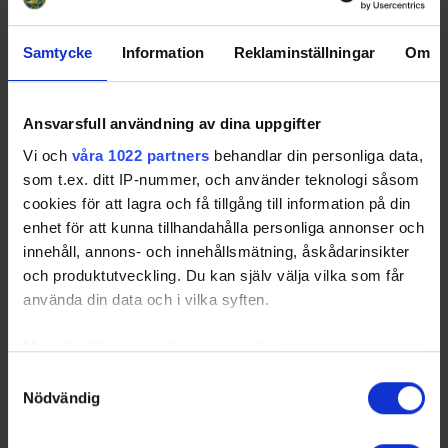
Samtycke
Information
Reklaminställningar
Om
Ansvarsfull användning av dina uppgifter
Vi och
våra 1022 partners
behandlar din personliga data,
som t.ex. ditt IP-nummer, och använder teknologi såsom
cookies för att lagra och få tillgång till information på din
enhet för att kunna tillhandahålla personliga annonser och
innehåll, annons- och innehållsmätning, åskådarinsikter
och produktutveckling. Du kan själv välja vilka som får
använda din data och i vilka syften.
Med din tillåtelse skulle vi även vilja:
Samla in information om din geografiska plats
Samtyckesval
Nödvändig
som kan ha en noggrannhet på upp till flera meter
Identifiera din enhet genom att aktivt skanna den
för specifika kännetecken (fingeravtryck)