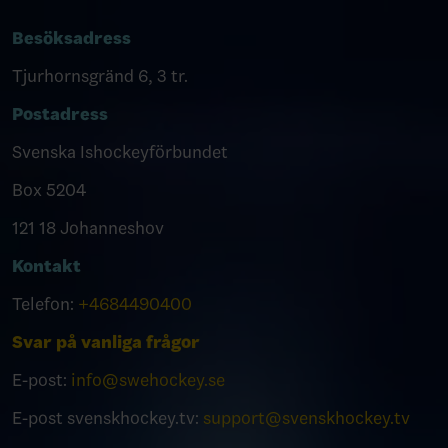
Besöksadress
Tjurhornsgränd 6, 3 tr.
Postadress
Svenska Ishockeyförbundet
Box 5204
121 18 Johanneshov
Kontakt
Telefon:
+4684490400
Svar på vanliga frågor
E-post:
info@swehockey.se
E-post svenskhockey.tv:
support@svenskhockey.tv