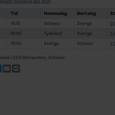
slaget Schedule dec 2021
Tid
Hemmalag
Bortalag
St
16:15
Schweiz
Sverige
0-
16:00
Tyskland
Sverige
1-
15:00
Sverige
Schweiz
1-
pelas i EZO Romanshov, Schweiz
ebook
Twitter
Email
Print