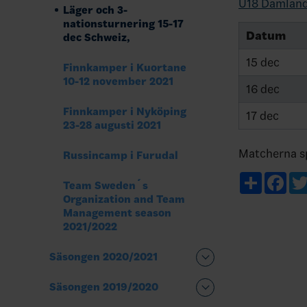
U18 Damland
Läger och 3-
nationsturnering 15-17
Datum
dec Schweiz,
15 dec
Finnkamper i Kuortane
10-12 november 2021
16 dec
Finnkamper i Nyköping
17 dec
23-28 augusti 2021
Matcherna s
Russincamp i Furudal
Share
Fac
Team Sweden´s
Organization and Team
Management season
2021/2022
Säsongen 2020/2021
Säsongen 2019/2020