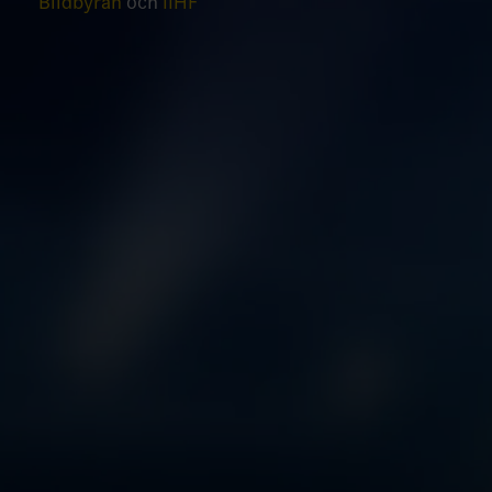
Bildbyrån
och
IIHF