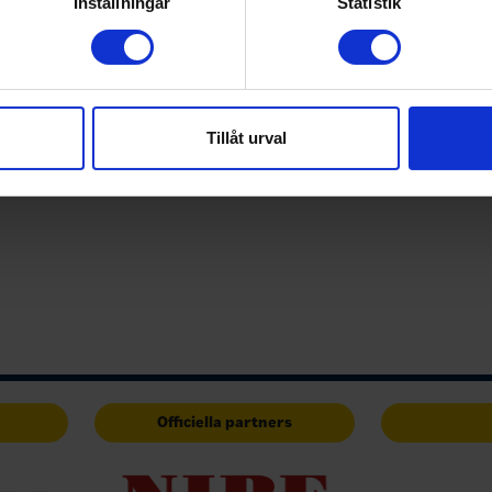
rsonliga uppgifter behandlas och ställ in dina preferenser i
deta
Inställningar
Statistik
ke när som helst från cookie-förklaringen.
e för att anpassa innehållet och annonserna till användarna, tillh
vår trafik. Vi vidarebefordrar även sådana identifierare och anna
nnons- och analysföretag som vi samarbetar med. Dessa kan i sin
Tillåt urval
har tillhandahållit eller som de har samlat in när du har använt 
Officiella partners