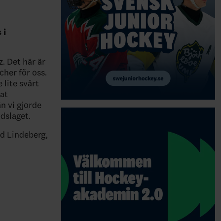
 i
. Det här är
cher för oss.
 lite svårt
sat
än vi gjorde
dslaget.
id Lindeberg,