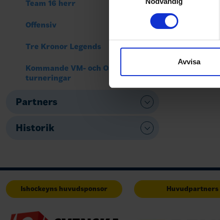
Ta reda på mer om hur dina pe
Nödvändig
Team 16 herr
eller dra tillbaka ditt samtyc
Offensiv
Vi använder enhetsidentifierar
Tre Kronor Legends
sociala medier och analysera 
till de sociala medier och a
Avvisa
Kommande VM- och OS-
med annan information som du 
turneringar
Partners
Historik
Ishockeyns huvudsponsor
Huvudpartners