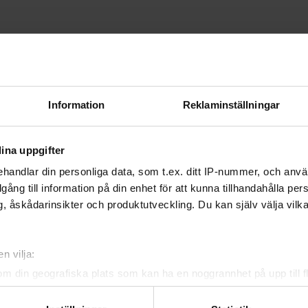
Information
Reklaminställningar
ina uppgifter
handlar din personliga data, som t.ex. ditt IP-nummer, och anv
illgång till information på din enhet för att kunna tillhandahålla pe
, åskådarinsikter och produktutveckling. Du kan själv välja vilk
n vilja:
om din geografiska plats som kan ha en noggrannhet på upp till f
genom att aktivt skanna den för specifika kännetecken (fingeravt