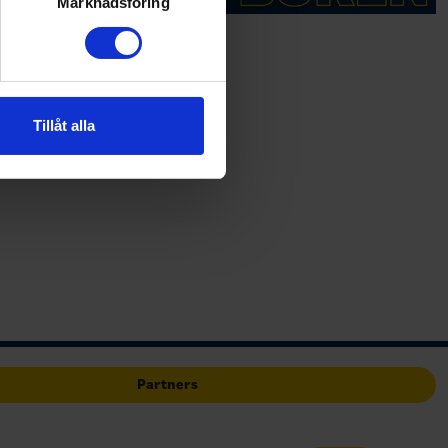
ljsektionen
. Du kan ändra
Marknadsföring
andahålla funktioner för
n information från din enhet
 tur kombinera informationen
Tillåt alla
deras tjänster.
Partners