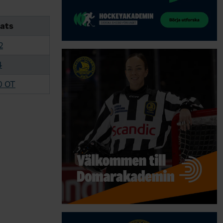
ats
2
4
0 OT