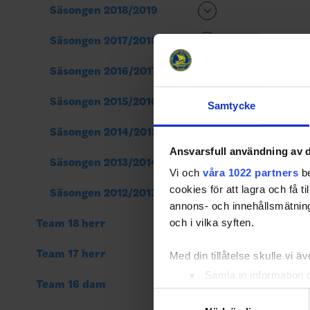
Säsongen 2018/2019
Säsongen 2017/2018
Säsongen 2016/2017
Säsongen 2015/2016
Samtycke
Säsongen 2014/2015
Ansvarsfull användning av d
Säsongen 2013/2014
Vi och
våra 1022 partners
be
cookies för att lagra och få t
Säsongen 2012/2013
annons- och innehållsmätning
och i vilka syften.
Team 18 herr
Team 17 herr
Med din tillåtelse skulle vi äve
Samla in information 
Team 16 dam
Identifiera din enhet 
Samtyckesval