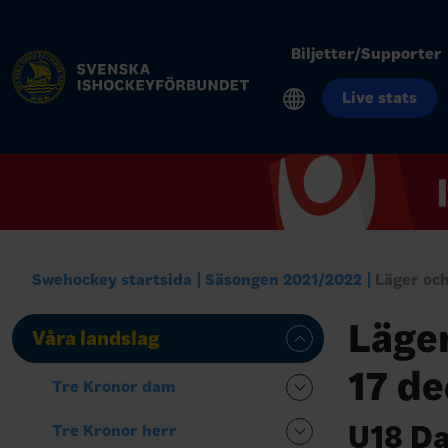
Biljetter/Supporter
Live stats
Swehockey startsida
Säsongen 2021/2022
Läger och
Läger
Våra landslag
17 de
Tre Kronor dam
U18 Da
Tre Kronor herr