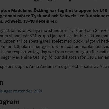
ten Madeleine Östling har tagit ut truppen för U18
et som möter Tyskland och Schweiz i en 3-nationers
, Schweiz, 13–18 december.
ligt att få möta två nya motståndare i Tyskland och Schweiz
som vi har i vår VM-grupp i januari, så det blir viktiga mat
 truppen är lite spetsigare i spelet med puck, något vi hade
 Finland. Spelarna har gjort det bra på hemmaplan och vi
i sina respektive lag. Jag ser fram emot att göra fler mål 
 säger Madeleine Östling, förbundskapten för U18 Damlan
 spelartruppen: Anna Andersson utgår och ersätts av Astr
n
laget roster dec 2021
ogram