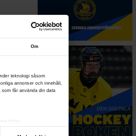
Om
änder teknologi såsom
rsonliga annonser och innehåll,
a som får använda din data
lera meter
ryck)