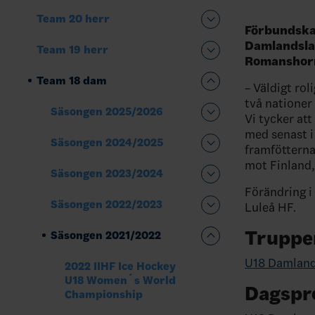
Team 20 herr
Förbundskap
Damlandslag
Team 19 herr
Romanshorn
Team 18 dam
– Väldigt ro
två nationer 
Säsongen 2025/2026
Vi tycker att
med senast i
Säsongen 2024/2025
framfötterna 
mot Finland,
Säsongen 2023/2024
Förändring i
Säsongen 2022/2023
Luleå HF.
Truppe
Säsongen 2021/2022
U18 Damlands
2022 IIHF Ice Hockey
U18 Women´s World
Dagspr
Championship