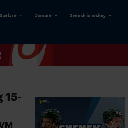
Spelare
Domare
Svensk ishockey
 15-
 JVM