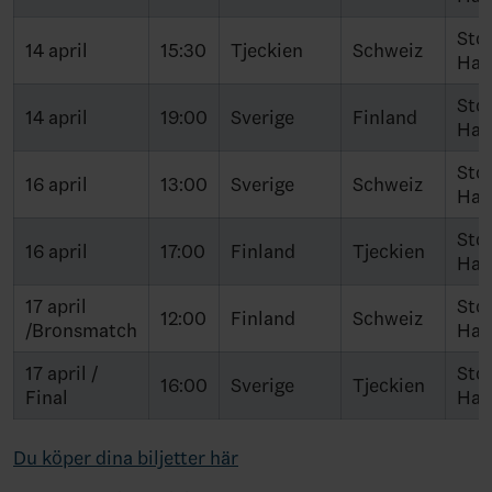
Sto
14 april
15:30
Tjeckien
Schweiz
Hal
Sto
14 april
19:00
Sverige
Finland
Hal
Sto
16 april
13:00
Sverige
Schweiz
Hal
Sto
16 april
17:00
Finland
Tjeckien
Hal
17 april
Sto
12:00
Finland
Schweiz
/Bronsmatch
Hal
17 april /
Sto
16:00
Sverige
Tjeckien
Final
Hal
Du köper dina biljetter här