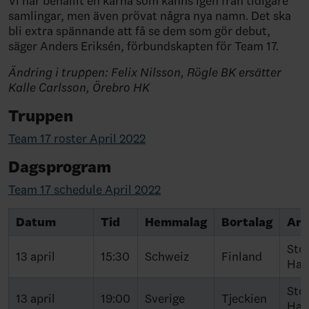
Vi har behållit en kärna som känns igen från tidigare
samlingar, men även prövat några nya namn. Det ska
bli extra spännande att få se dem som gör debut,
säger Anders Eriksén, förbundskapten för Team 17.
Ändring i truppen: Felix Nilsson, Rögle BK ersätter
Kalle Carlsson, Örebro HK
Truppen
Team 17 roster April 2022
Dagsprogram
Team 17 schedule April 2022
Datum
Tid
Hemmalag
Bortalag
Are
Sto
13 april
15:30
Schweiz
Finland
Hal
Sto
13 april
19:00
Sverige
Tjeckien
Hal