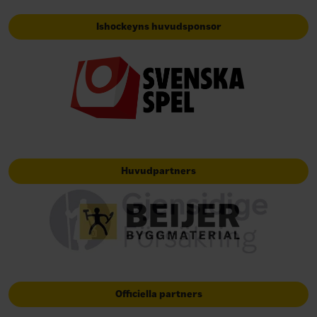
Ishockeyns huvudsponsor
Huvudpartners
Officiella partners