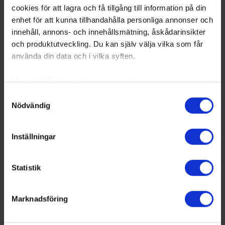
cookies för att lagra och få tillgång till information på din
enhet för att kunna tillhandahålla personliga annonser och
innehåll, annons- och innehållsmätning, åskådarinsikter
och produktutveckling. Du kan själv välja vilka som får
använda din data och i vilka syften.
Med din tillåtelse skulle vi även vilja:
Samla in information om din geografiska plats
Samtyckesval
Nödvändig
som kan ha en noggrannhet på upp till flera meter
Identifiera din enhet genom att aktivt skanna den
för specifika kännetecken (fingeravtryck)
Inställningar
Ta reda på mer om hur dina personliga uppgifter
behandlas och ställ in dina preferenser i
detaljsektionen
.
Statistik
Du kan ändra eller dra tillbaka ditt samtycke när som
helst från cookie-förklaringen.
Marknadsföring
Vi använder enhetsidentifierare för att anpassa innehållet
och annonserna till användarna, tillhandahålla funktioner