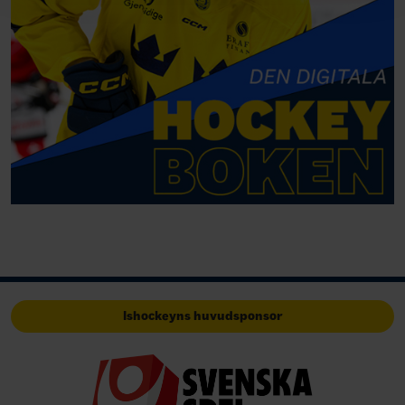
Ishockeyns huvudsponsor