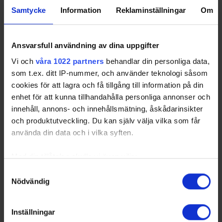
Samtycke
Information
Reklaminställningar
Om
Ansvarsfull användning av dina uppgifter
Vi och
våra 1022 partners
behandlar din personliga data,
som t.ex. ditt IP-nummer, och använder teknologi såsom
cookies för att lagra och få tillgång till information på din
enhet för att kunna tillhandahålla personliga annonser och
innehåll, annons- och innehållsmätning, åskådarinsikter
och produktutveckling. Du kan själv välja vilka som får
använda din data och i vilka syften.
Med din tillåtelse skulle vi även vilja:
Samla in information om din geografiska plats
Samtyckesval
Nödvändig
som kan ha en noggrannhet på upp till flera meter
Identifiera din enhet genom att aktivt skanna den
för specifika kännetecken (fingeravtryck)
Inställningar
Ta reda på mer om hur dina personliga uppgifter