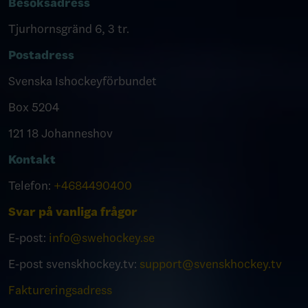
Besöksadress
Tjurhornsgränd 6, 3 tr.
Postadress
Svenska Ishockeyförbundet
Box 5204
121 18 Johanneshov
Kontakt
Telefon:
+4684490400
Svar på vanliga frågor
E-post:
info@swehockey.se
E-post svenskhockey.tv:
support@svenskhockey.tv
Faktureringsadress