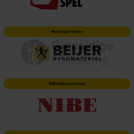
Huvudpartners
Officiella partners