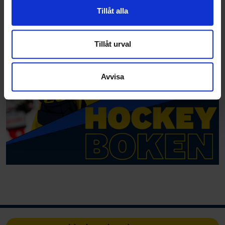
vidarebefordrar även sådana identifierare och annan
Tillåt alla
information från din enhet till de sociala medier och
annons- och analysföretag som vi samarbetar med.
Dessa kan i sin tur kombinera informationen med annan
Tillåt urval
information som du har tillhandahållit eller som de har
samlat in när du har använt deras tjänster.
Avvisa