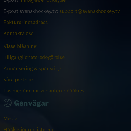
E-post:
info@swehockey.se
E-post svenskhockey.tv:
support@svenskhockey.tv
Faktureringsadress
Kontakta oss
Visselblåsning
Tillgänglighetsredogörelse
Annonsering & sponsring
Våra partners
Läs mer om hur vi hanterar cookies
Genvägar
Media
Hockeyjournalisterna