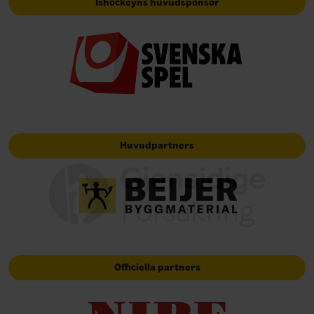
Ishockeyns huvudsponsor
Huvudpartners
Officiella partners