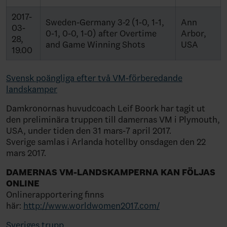
2017-
Sweden-Germany 3-2 (1-0, 1-1,
Ann
03-
0-1, 0-0, 1-0) after Overtime
Arbor,
28,
and Game Winning Shots
USA
19.00
Svensk poängliga efter två VM-förberedande
landskamper
Damkronornas huvudcoach Leif Boork har tagit ut
den preliminära truppen till damernas VM i Plymouth,
USA, under tiden den 31 mars-7 april 2017.
Sverige samlas i Arlanda hotellby onsdagen den 22
mars 2017.
DAMERNAS VM-LANDSKAMPERNA KAN FÖLJAS
ONLINE
Onlinerapportering finns
här:
http://www.worldwomen2017.com/
Sveriges trupp