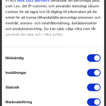
Vi och
våra 1022 partners
behandlar din personliga data,
som t.ex. ditt IP-nummer, och använder teknologi såsom
cookies för att lagra och få tillgång till information på din
enhet för att kunna tillhandahålla personliga annonser och
innehåll, annons- och innehållsmätning, åskådarinsikter
och produktutveckling. Du kan själv välja vilka som får
använda din data och i vilka syften.
Med din tillåtelse skulle vi även vilja:
Samla in information om din geografiska plats
Samtyckesval
Nödvändig
som kan ha en noggrannhet på upp till flera meter
Identifiera din enhet genom att aktivt skanna den
för specifika kännetecken (fingeravtryck)
Inställningar
Ta reda på mer om hur dina personliga uppgifter
behandlas och ställ in dina preferenser i
detaljsektionen
.
Statistik
Du kan ändra eller dra tillbaka ditt samtycke när som
helst från cookie-förklaringen.
Marknadsföring
Vi använder enhetsidentifierare för att anpassa innehållet