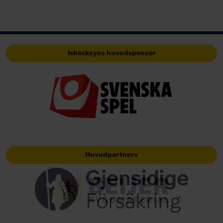
Ishockeyns huvudsponsor
Huvudpartners