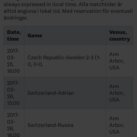
always expressed in local time. Alla matchtider är
alltid angivna i lokal tid. Med reservation för eventuell
ändringar.
Date,
Venue,
Game
time
country
2017-
Ann
03-
Czech Republic-Sweden 2-3 (1-
Arbor,
25,
0, 0-0,
USA
16.00
2017-
Ann
03-
Switzerland-Adrian
Arbor,
26,
USA
15.00
2017-
Ann
03-
Switzerland-Russia
Arbor,
28,
USA
16.00