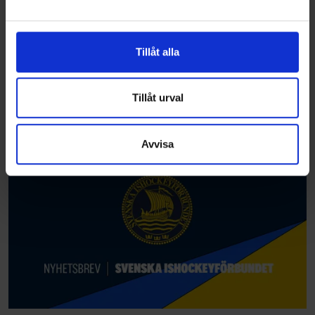
och annonserna till användarna, tillhandahålla funktioner
för sociala medier och analysera vår trafik. Vi
vidarebefordrar även sådana identifierare och annan
Tillåt alla
information från din enhet till de sociala medier och
annons- och analysföretag som vi samarbetar med.
Dessa kan i sin tur kombinera informationen med annan
Tillåt urval
information som du har tillhandahållit eller som de har
samlat in när du har använt deras tjänster.
Avvisa