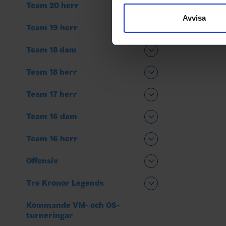
sociala medier och analysera 
Team 20 herr
till de sociala medier och a
Avvisa
Team 19 herr
med annan information som du 
Team 18 dam
Team 18 herr
Team 17 herr
Team 16 dam
Team 16 herr
Offensiv
Tre Kronor Legends
Kommande VM- och OS-
turneringar