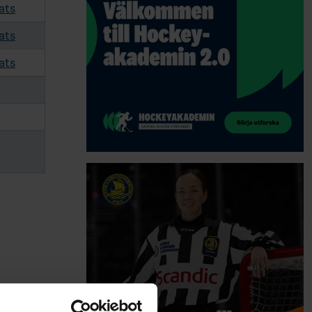
ats
ats
ats
arpenlöv