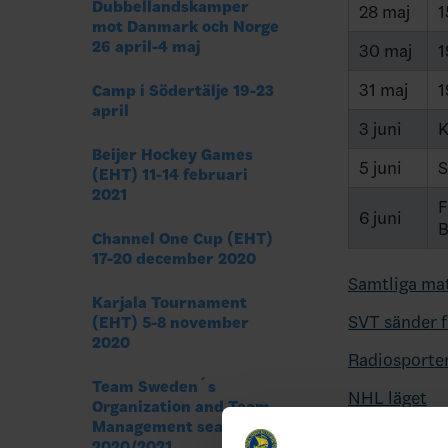
Dubbellandskamper
28 maj
1
mot Danmark och Norge
26 april-4 maj
30 maj
1
31 maj
1
Camp i Södertälje 19-23
april
3 juni
K
Beijer Hockey Games
5 juni
S
(EHT) 11-14 februari
2021
F
6 juni
B
Channel One Cup (EHT)
17-20 december 2020
Samtliga mat
Karjala Tournament
SVT sänder 
(EHT) 5-8 november
2020
Radiosporten
Team Sweden´s
NHL läget
Organization and Team
Management season
Se den 
2020/2021