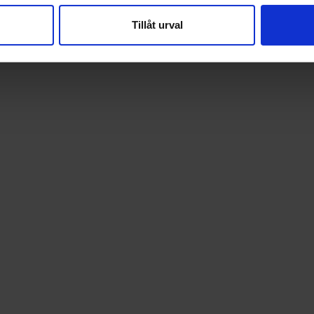
vår trafik. Vi vidarebefordrar även sådana identifierare och anna
nnons- och analysföretag som vi samarbetar med. Dessa kan i sin
Tillåt urval
har tillhandahållit eller som de har samlat in när du har använt 