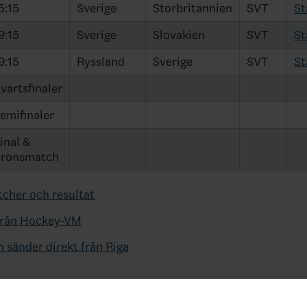
5:15
Sverige
Storbritannien
SVT
St
9:15
Sverige
Slovakien
SVT
St
9:15
Ryssland
Sverige
SVT
St
vartsfinaler
emifinaler
inal &
ronsmatch
cher och resultat
från Hockey-VM
 sänder direkt från Riga
digitala pressträffen när Johan G