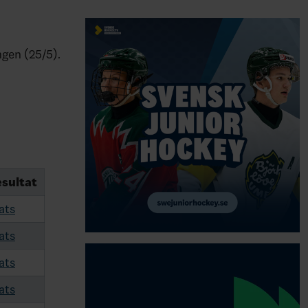
ngen (25/5).
sultat
ats
ats
ats
ats