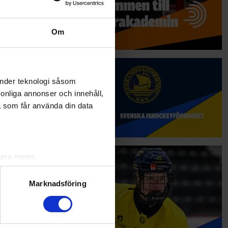
Om
änder teknologi såsom
rsonliga annonser och innehåll,
a som får använda din data
lera meter
ryck)
ljsektionen
. Du kan ändra
Marknadsföring
andahålla funktioner för