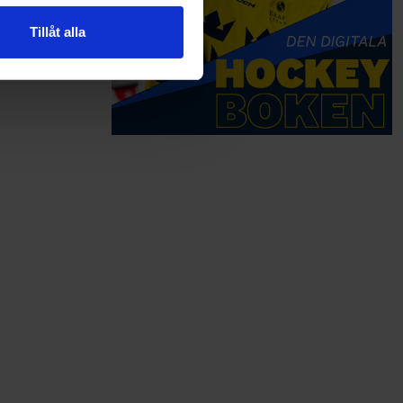
n information från din enhet
 tur kombinera informationen
Tillåt alla
deras tjänster.