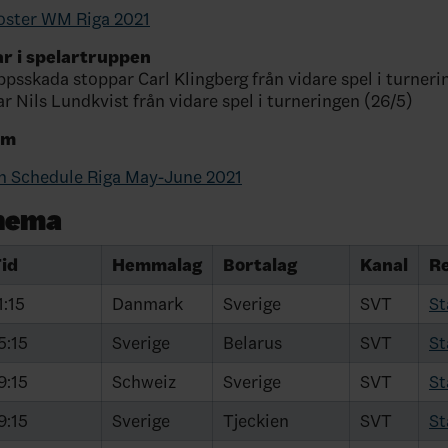
oster WM Riga 2021
r i spelartruppen
psskada stoppar Carl Klingberg från vidare spel i turneri
r Nils Lundkvist från vidare spel i turneringen (26/5)
am
 Schedule Riga May-June 2021
hema
id
Hemmalag
Bortalag
Kanal
Re
1:15
Danmark
Sverige
SVT
St
5:15
Sverige
Belarus
SVT
St
9:15
Schweiz
Sverige
SVT
St
9:15
Sverige
Tjeckien
SVT
St