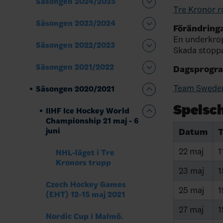
Säsongen 2024/2025
Tre Kronor r
Säsongen 2023/2024
Förändringa
En underkrop
Säsongen 2022/2023
Skada stoppa
Säsongen 2021/2022
Dagsprogr
Team Sweden
Säsongen 2020/2021
Spelsc
IIHF Ice Hockey World
Championship 21 maj - 6
juni
Datum
T
22 maj
1
NHL-läget i Tre
Kronors trupp
23 maj
1
Czech Hockey Games
25 maj
1
(EHT) 12-15 maj 2021
27 maj
1
Nordic Cup i Malmö.