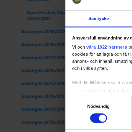
presen
Euro Hockey Tour
2020/2021
Samtycke
Säsongen 2019/2020
Ansvarsfull användning av d
Säsongen 2018/2019
Vi och
våra 1022 partners
be
cookies för att lagra och få t
Säsongen 2017/2018
annons- och innehållsmätning
och i vilka syften.
Säsongen 2016/2017
Med din tillåtelse skulle vi äve
Säsongen 2015/2016
Samla in information 
Säsongen 2014/2015
Identifiera din enhet 
Samtyckesval
Ta reda på mer om hur dina pe
Nödvändig
Säsongen 2013/2014
eller dra tillbaka ditt samtyc
Säsongen 2012/2013
Vi använder enhetsidentifierar
Share
Fac