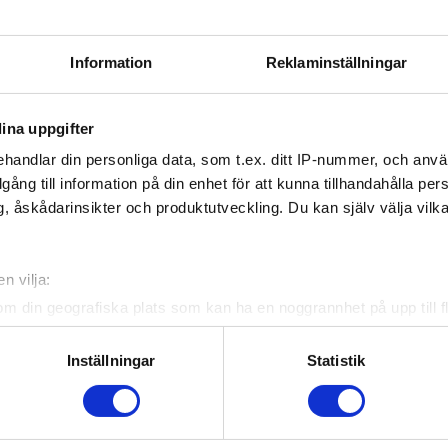
terar VM-truppen
Information
Reklaminställningar
ina uppgifter
handlar din personliga data, som t.ex. ditt IP-nummer, och anv
illgång till information på din enhet för att kunna tillhandahålla pe
, åskådarinsikter och produktutveckling. Du kan själv välja vilk
n vilja:
om din geografiska plats som kan ha en noggrannhet på upp till f
genom att aktivt skanna den för specifika kännetecken (fingeravt
rsonliga uppgifter behandlas och ställ in dina preferenser i
deta
Inställningar
Statistik
ke när som helst från cookie-förklaringen.
e för att anpassa innehållet och annonserna till användarna, tillh
ebook
Twitter
Email
Print