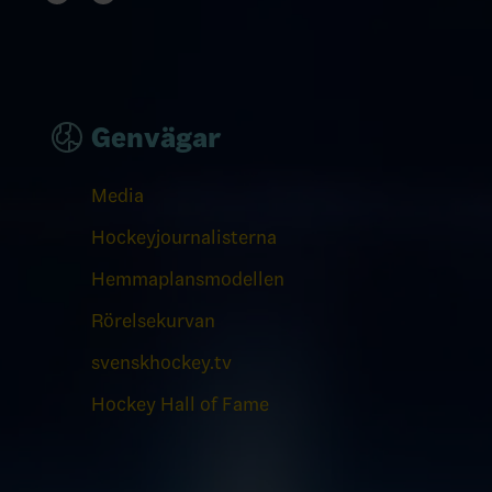
Genvägar
Media
Hockeyjournalisterna
Hemmaplansmodellen
Rörelsekurvan
svenskhockey.tv
Hockey Hall of Fame