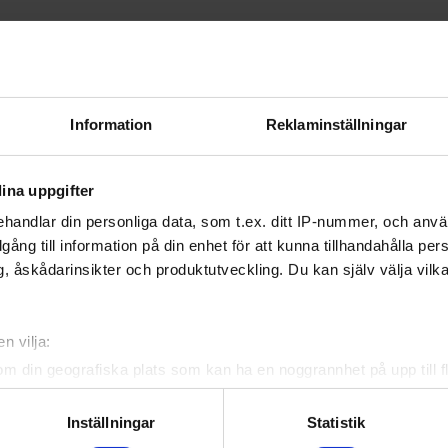
Information
Reklaminställningar
ina uppgifter
handlar din personliga data, som t.ex. ditt IP-nummer, och anv
illgång till information på din enhet för att kunna tillhandahålla pe
, åskådarinsikter och produktutveckling. Du kan själv välja vilk
n vilja:
om din geografiska plats som kan ha en noggrannhet på upp till f
genom att aktivt skanna den för specifika kännetecken (fingeravt
rsonliga uppgifter behandlas och ställ in dina preferenser i
deta
Inställningar
Statistik
ke när som helst från cookie-förklaringen.