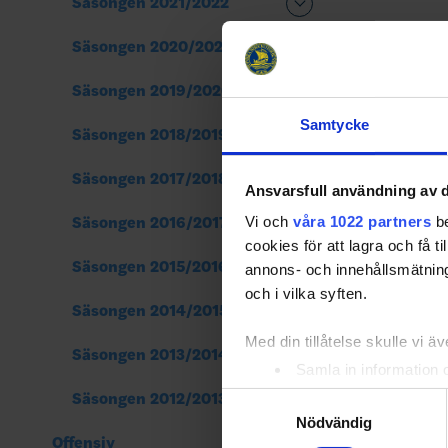
Säsongen 2021/2022
Säsongen 2020/2021
Säsongen 2019/2020
Samtycke
Säsongen 2018/2019
Säsongen 2017/2018
Ansvarsfull användning av d
Vi och
våra 1022 partners
be
Säsongen 2016/2017
cookies för att lagra och få t
Säsongen 2015/2016
annons- och innehållsmätning
och i vilka syften.
Säsongen 2014/2015
Med din tillåtelse skulle vi äve
Säsongen 2013/2014
Samla in information 
Identifiera din enhet 
Säsongen 2012/2013
Samtyckesval
Ta reda på mer om hur dina pe
Nödvändig
Offensiv
eller dra tillbaka ditt samtyc