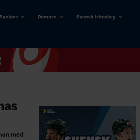
Spelare
Domare
Svensk ishockey
rnas
kman med