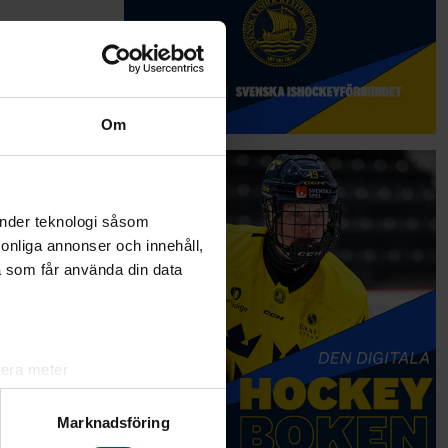
Om
änder teknologi såsom
rsonliga annonser och innehåll,
a som får använda din data
lera meter
ryck)
ljsektionen
. Du kan ändra
Marknadsföring