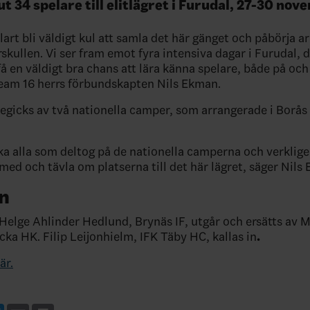
ut 34 spelare till elitlägret i Furudal, 27-30 nov
lart bli väldigt kul att samla det här gänget och påbörja 
skullen. Vi ser fram emot fyra intensiva dagar i Furudal, d
å en väldigt bra chans att lära känna spelare, både på och
Team 16 herrs förbundskapten Nils Ekman.
öregicks av två nationella camper, som arrangerade i Borås
cka alla som deltog på de nationella camperna och verklige
 med och tävla om platserna till det här lägret, säger Nils
n
Helge Ahlinder Hedlund, Brynäs IF, utgår och ersätts av M
cka HK. Filip Leijonhielm, IFK Täby HC, kallas in
.
är.
ebook
Twitter
Email
Print