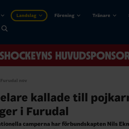
Landslag
Förening
Tränare
r Furudal nov
elare kallade till pojka
äger i Furudal
nationella camperna har förbundskapten Nils E