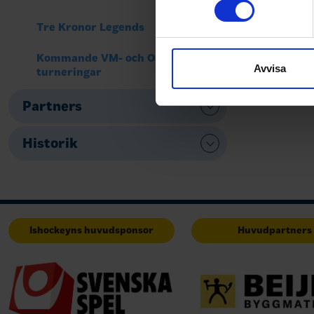
Tre Kronor Legends
Vi använder enhetsidentifierar
sociala medier och analysera 
Kommande VM- och OS-
till de sociala medier och a
Avvisa
turneringar
med annan information som du 
Partners
Historik
Ishockeyns huvudsponsor
Huvudpartners