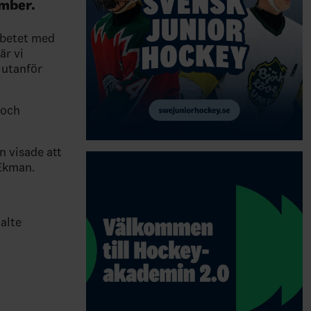
ember.
arbetet med
är vi
 utanför
 och
n visade att
 Ekman.
alte