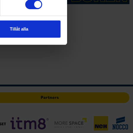
andahålla funktioner för
n information från din enhet
 tur kombinera informationen
Tillåt alla
deras tjänster.
Partners