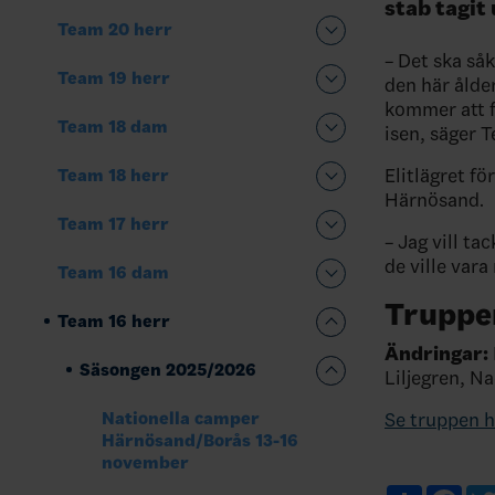
stab tagit 
Team 20 herr
– Det ska såk
Team 19 herr
den här ålder
kommer att f
Team 18 dam
isen, säger 
Elitlägret f
Team 18 herr
Härnösand.
Team 17 herr
– Jag vill ta
de ville vara
Team 16 dam
Truppe
Team 16 herr
Ändringar:
Säsongen 2025/2026
Liljegren, Na
Nationella camper
Se truppen h
Härnösand/Borås 13-16
november
Share
Fac