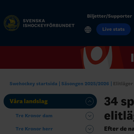
Biljetter/Supporter
Live stats
Swehockey startsida
Säsongen 2025/2026
Elitläge
34 sp
Våra landslag
elitl
Tre Kronor dam
Efter de 
Tre Kronor herr