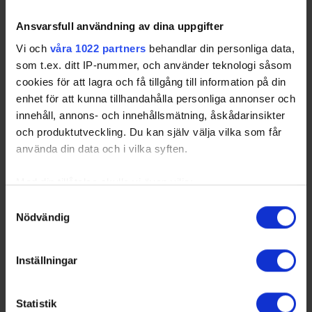
Ansvarsfull användning av dina uppgifter
Vi och
våra 1022 partners
behandlar din personliga data,
som t.ex. ditt IP-nummer, och använder teknologi såsom
cookies för att lagra och få tillgång till information på din
enhet för att kunna tillhandahålla personliga annonser och
innehåll, annons- och innehållsmätning, åskådarinsikter
och produktutveckling. Du kan själv välja vilka som får
använda din data och i vilka syften.
Med din tillåtelse skulle vi även vilja:
Samla in information om din geografiska plats
Samtyckesval
Nödvändig
som kan ha en noggrannhet på upp till flera meter
Identifiera din enhet genom att aktivt skanna den
för specifika kännetecken (fingeravtryck)
Inställningar
Ta reda på mer om hur dina personliga uppgifter
behandlas och ställ in dina preferenser i
detaljsektionen
.
Statistik
Du kan ändra eller dra tillbaka ditt samtycke när som