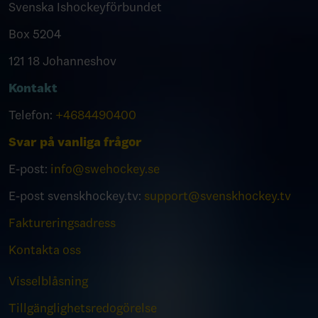
Svenska Ishockeyförbundet
Box 5204
121 18 Johanneshov
Kontakt
Telefon:
+4684490400
Svar på vanliga frågor
E-post:
info@swehockey.se
E-post svenskhockey.tv:
support@svenskhockey.tv
Faktureringsadress
Kontakta oss
Visselblåsning
Tillgänglighetsredogörelse