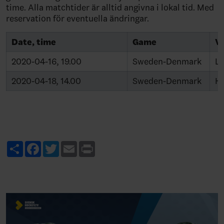
time. Alla matchtider är alltid angivna i lokal tid. Med
reservation för eventuella ändringar.
Date, time
Game
V
2020-04-16, 19.00
Sweden-Denmark
Lj
2020-04-18, 14.00
Sweden-Denmark
H
Share
Facebook
Twitter
Email
Print