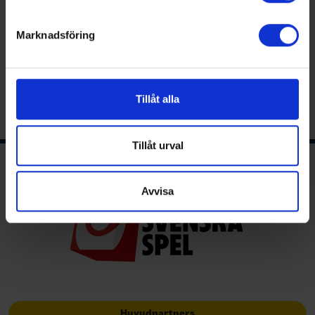
helst från cookie-förklaringen.
Marknadsföring
Vi använder enhetsidentifierare för att anpassa innehållet
och annonserna till användarna, tillhandahålla funktioner
för sociala medier och analysera vår trafik. Vi
vidarebefordrar även sådana identifierare och annan
Tillåt alla
information från din enhet till de sociala medier och
annons- och analysföretag som vi samarbetar med.
Dessa kan i sin tur kombinera informationen med annan
Tillåt urval
information som du har tillhandahållit eller som de har
Ishockeyns huvudsponsor
samlat in när du har använt deras tjänster.
Avvisa
Huvudpartners