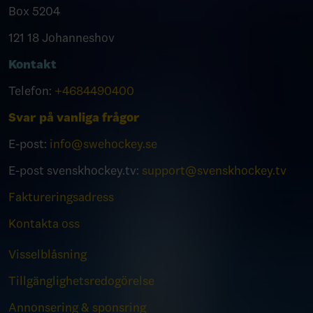
Box 5204
121 18 Johanneshov
Kontakt
Telefon:
+4684490400
Svar på vanliga frågor
E-post:
info@swehockey.se
E-post svenskhockey.tv:
support@svenskhockey.tv
Faktureringsadress
Kontakta oss
Visselblåsning
Tillgänglighetsredogörelse
Annonsering & sponsring