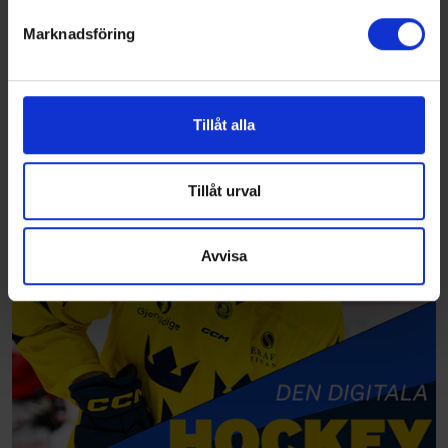
Marknadsföring
Vi använder enhetsidentifierare för att anpassa innehållet
och annonserna till användarna, tillhandahålla funktioner
för sociala medier och analysera vår trafik. Vi
vidarebefordrar även sådana identifierare och annan
Tillåt alla
information från din enhet till de sociala medier och
annons- och analysföretag som vi samarbetar med.
Dessa kan i sin tur kombinera informationen med annan
Tillåt urval
information som du har tillhandahållit eller som de har
samlat in när du har använt deras tjänster.
Avvisa