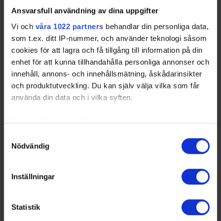
Ansvarsfull användning av dina uppgifter
Vi och
våra 1022 partners
behandlar din personliga data,
som t.ex. ditt IP-nummer, och använder teknologi såsom
cookies för att lagra och få tillgång till information på din
enhet för att kunna tillhandahålla personliga annonser och
innehåll, annons- och innehållsmätning, åskådarinsikter
och produktutveckling. Du kan själv välja vilka som får
använda din data och i vilka syften.
Med din tillåtelse skulle vi även vilja:
Samla in information om din geografiska plats
Samtyckesval
Nödvändig
som kan ha en noggrannhet på upp till flera meter
Identifiera din enhet genom att aktivt skanna den
för specifika kännetecken (fingeravtryck)
Inställningar
Ta reda på mer om hur dina personliga uppgifter
behandlas och ställ in dina preferenser i
detaljsektionen
.
Statistik
Du kan ändra eller dra tillbaka ditt samtycke när som
helst från cookie-förklaringen.