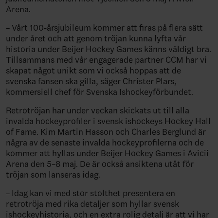
Arena.
– Vårt 100-årsjubileum kommer att firas på flera sätt
under året och att genom tröjan kunna lyfta vår
historia under Beijer Hockey Games känns väldigt bra.
Tillsammans med vår engagerade partner CCM har vi
skapat något unikt som vi också hoppas att de
svenska fansen ska gilla, säger Christer Plars,
kommersiell chef för Svenska Ishockeyförbundet.
Retrotröjan har under veckan skickats ut till alla
invalda hockeyprofiler i svensk ishockeys Hockey Hall
of Fame. Kim Martin Hasson och Charles Berglund är
några av de senaste invalda hockeyprofilerna och de
kommer att hyllas under Beijer Hockey Games i Avicii
Arena den 5–8 maj. De är också ansiktena utåt för
tröjan som lanseras idag.
– Idag kan vi med stor stolthet presentera en
retrotröja med rika detaljer som hyllar svensk
ishockeyhistoria, och en extra rolig detalj är att vi har