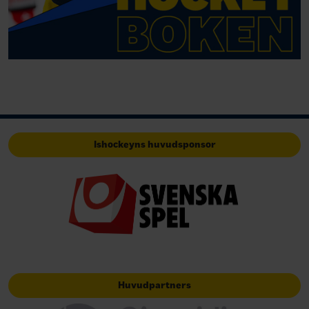
Ishockeyns huvudsponsor
Huvudpartners