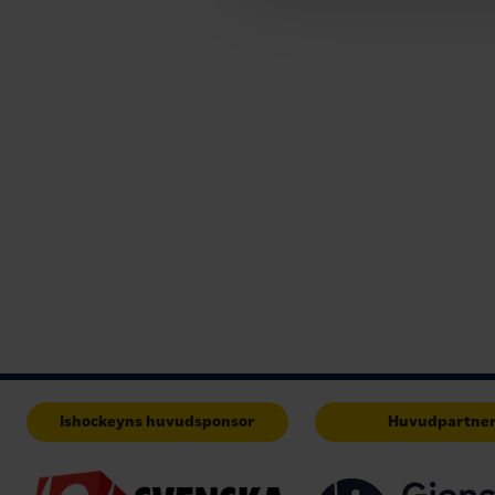
Ishockeyns huvudsponsor
Huvudpartne