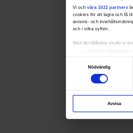
Vi och
våra 1022 partners
be
cookies för att lagra och få t
annons- och innehållsmätning
och i vilka syften.
Med din tillåtelse skulle vi äve
Samla in information 
Identifiera din enhet 
Samtyckesval
Ta reda på mer om hur dina pe
Nödvändig
eller dra tillbaka ditt samtyc
Vi använder enhetsidentifierar
sociala medier och analysera 
till de sociala medier och a
Avvisa
med annan information som du 