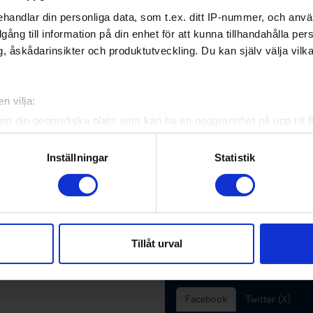
handlar din personliga data, som t.ex. ditt IP-nummer, och anv
illgång till information på din enhet för att kunna tillhandahålla pe
, åskådarinsikter och produktutveckling. Du kan själv välja vilk
n vilja:
om din geografiska plats som kan ha en noggrannhet på upp till f
genom att aktivt skanna den för specifika kännetecken (fingeravt
rsonliga uppgifter behandlas och ställ in dina preferenser i
deta
Inställningar
Statistik
ke när som helst från cookie-förklaringen.
e för att anpassa innehållet och annonserna till användarna, tillh
vår trafik. Vi vidarebefordrar även sådana identifierare och anna
nnons- och analysföretag som vi samarbetar med. Dessa kan i sin
Tillåt urval
Följ oss i sociala
har tillhandahållit eller som de har samlat in när du har använt 
medier
Facebook
Twitter (X)