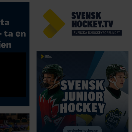
sta
 ta en
ien