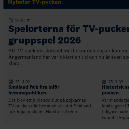
Nyheter TV-pucken
26-05-21
Spelorterna för TV-pucke
gruppspel 2026
Att TV-puckens slutspel för flickor och pojkar kommer
Ångermanland har varit klart en tid och nu är även sp
klara.
25-11-02
25-11-02
Småland fick fira inför
Historisk s
hemmapubliken
pucken
Det blev ett jublande slut på pojkarnas
Värmlands tje
TV-pucken när hemmadistriktet Småland
finalsegern i
fick höja bucklan i Hatstore Arena.
tidigare hade
vunnit TV-puc