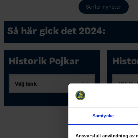
Se fler nyheter
Så här gick det 2024:
Historik Pojkar
Histo
Välj länk
Välj län
Samtycke
Ansvarsfull användning av d