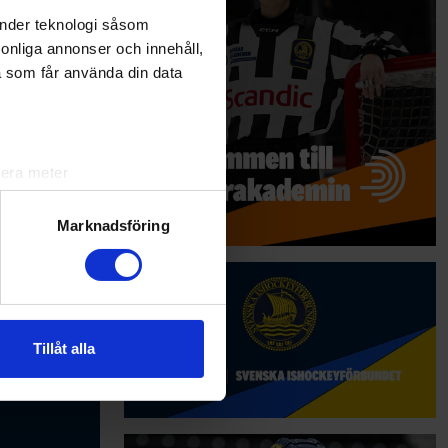
änder teknologi såsom
rsonliga annonser och innehåll,
a som får använda din data
lera meter
ryck)
ljsektionen
. Du kan ändra
Marknadsföring
andahålla funktioner för
n information från din enhet
 tur kombinera informationen
Tillåt alla
deras tjänster.