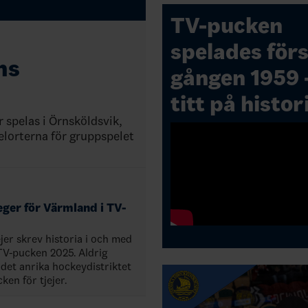
TV-pucken
spelades för
ns
gången 1959 -
titt på histor
 spelas i Örnsköldsvik,
elorterna för gruppspelet
eger för Värmland i TV-
jer skrev historia i och med
 TV-pucken 2025. Aldrig
 det anrika hockeydistriktet
ken för tjejer.