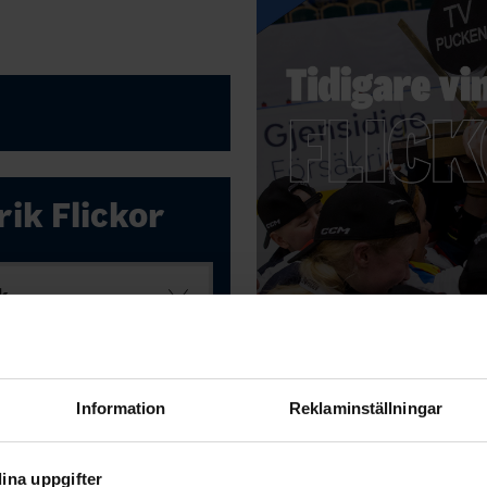
rik Flickor
k
Information
Reklaminställningar
ina uppgifter