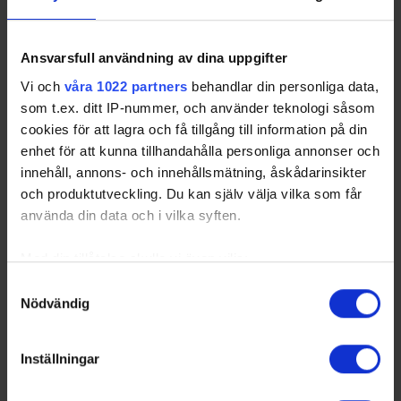
Stockholm Vit 2000-2003, 2005-2006 och 2010-2
Ansvarsfull användning av dina uppgifter
Stockholm Nord från och med 2012
Vi och
våra 1022 partners
behandlar din personliga data,
som t.ex. ditt IP-nummer, och använder teknologi såsom
Stockholm Syd från och med 2012
cookies för att lagra och få tillgång till information på din
enhet för att kunna tillhandahålla personliga annonser och
innehåll, annons- och innehållsmätning, åskådarinsikter
Göteborgs statistikrad avser även Göteborg Blå
och produktutveckling. Du kan själv välja vilka som får
Göteborg Vit 2010 bestod av tolv Hallandsspelare
använda din data och i vilka syften.
Med din tillåtelse skulle vi även vilja:
Värmlands statistikrad i maratontabellen avser även 
Samla in information om din geografiska plats
Samtyckesval
Värmland Vit 2011
Nödvändig
som kan ha en noggrannhet på upp till flera meter
Identifiera din enhet genom att aktivt skanna den
Värmland Svart 2011
för specifika kännetecken (fingeravtryck)
Inställningar
Ta reda på mer om hur dina personliga uppgifter
behandlas och ställ in dina preferenser i
detaljsektionen
.
Smålands statistikrad i maratontabellen avser även 