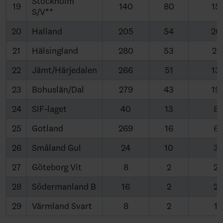
Stockholm
19
140
80
15
S/V**
20
Halland
205
54
20
21
Hälsingland
280
53
21
22
Jämt/Härjedalen
266
51
13
23
Bohuslän/Dal
279
43
19
24
SIF-laget
40
13
8
25
Gotland
269
16
6
26
Småland Gul
24
10
3
27
Göteborg Vit
8
2
2
28
Södermanland B
16
2
2
29
Värmland Svart
8
2
1