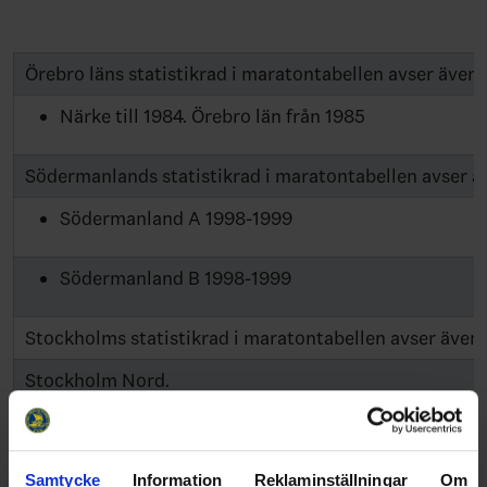
Örebro läns statistikrad i maratontabellen avser även
Närke till 1984. Örebro län från 1985
Södermanlands statistikrad i maratontabellen avser 
Södermanland A 1998-1999
Södermanland B 1998-1999
Stockholms statistikrad i maratontabellen avser äve
Stockholm Nord.
Stockholm B:s statistikrad i maratontabellen avser S
Stockholm Röd 2000-2003, 2005-2006 och 2010-
Samtycke
Information
Reklaminställningar
Om