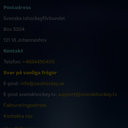
Postadress
Svenska Ishockeyförbundet
Box 5204
121 18 Johanneshov
Kontakt
Telefon:
+4684490400
Svar på vanliga frågor
E-post:
info@swehockey.se
E-post svenskhockey.tv:
support@svenskhockey.tv
Faktureringsadress
Kontakta oss