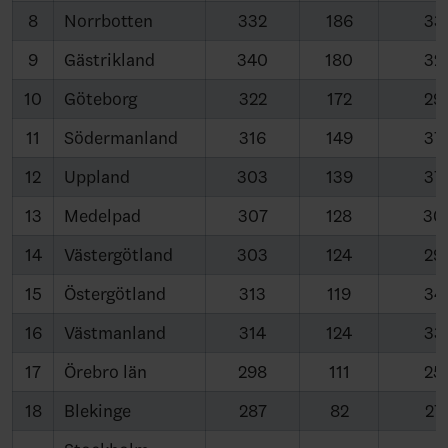
8
Norrbotten
332
186
33
9
Gästrikland
340
180
32
10
Göteborg
322
172
29
11
Södermanland
316
149
37
12
Uppland
303
139
37
13
Medelpad
307
128
30
14
Västergötland
303
124
29
15
Östergötland
313
119
34
16
Västmanland
314
124
33
17
Örebro län
298
111
25
18
Blekinge
287
82
27