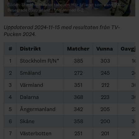
Bilden: Stockholm leder tabellen. Här är laget som vann 2003.
Besegrade Gästrikland i finalen med 6-2.
Uppdaterad 2024-11-15 med resultaten från TV-
Pucken 2024.
#
Distrikt
Matcher
Vunna
Oavgj
1
Stockholm R/N*
385
303
16
2
Småland
272
245
24
3
Värmland
351
212
30
4
Dalarna
368
223
30
5
Ångermanland
342
205
23
6
Skåne
358
200
36
7
Västerbotten
251
201
27