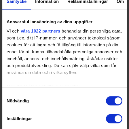
Samtycke
Information
Reklaminställningar
Om
Ansvarsfull användning av dina uppgifter
Vi och
våra 1022 partners
behandlar din personliga data,
som t.ex. ditt IP-nummer, och använder teknologi såsom
cookies för att lagra och få tillgång till information på din
enhet för att kunna tillhandahålla personliga annonser och
innehåll, annons- och innehållsmätning, åskådarinsikter
och produktutveckling. Du kan själv välja vilka som får
använda din data och i vilka syften.
Med din tillåtelse skulle vi även vilja:
Samla in information om din geografiska plats
Samtyckesval
Nödvändig
som kan ha en noggrannhet på upp till flera meter
Identifiera din enhet genom att aktivt skanna den
för specifika kännetecken (fingeravtryck)
Inställningar
Ta reda på mer om hur dina personliga uppgifter