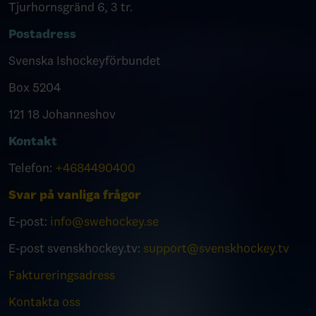
Tjurhornsgränd 6, 3 tr.
Postadress
Svenska Ishockeyförbundet
Box 5204
121 18 Johanneshov
Kontakt
Telefon:
+4684490400
Svar på vanliga frågor
E-post:
info@swehockey.se
E-post svenskhockey.tv:
support@svenskhockey.tv
Faktureringsadress
Kontakta oss