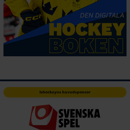
Ishockeyns huvudsponsor