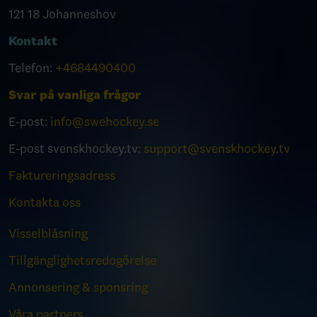
121 18 Johanneshov
Kontakt
Telefon:
+4684490400
Svar på vanliga frågor
E-post:
info@swehockey.se
E-post svenskhockey.tv:
support@svenskhockey.tv
Faktureringsadress
Kontakta oss
Visselblåsning
Tillgänglighetsredogörelse
Annonsering & sponsring
Våra partners