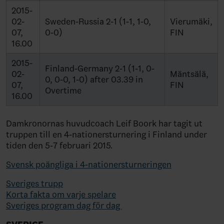
2015-
02-
Sweden-Russia 2-1 (1-1, 1-0,
Vierumäki,
07,
0-0)
FIN
16.00
2015-
Finland-Germany 2-1 (1-1, 0-
02-
Mäntsälä,
0, 0-0, 1-0) after 03.39 in
07,
FIN
Overtime
16.00
Damkronornas huvudcoach Leif Boork har tagit ut
truppen till en 4-nationersturnering i Finland under
tiden den 5-7 februari 2015.
Svensk poängliga i 4-nationersturneringen
Sveriges trupp
Korta fakta om varje spelare
Sveriges program dag för dag