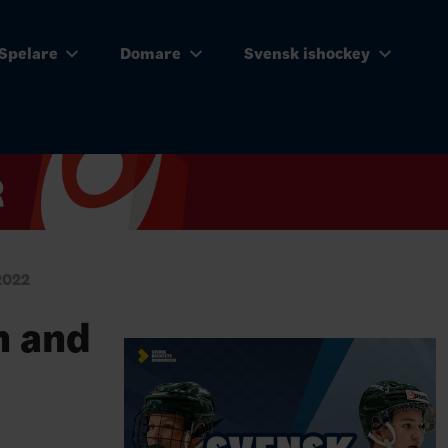
Spelare
Domare
Svensk ishockey
2022
n and