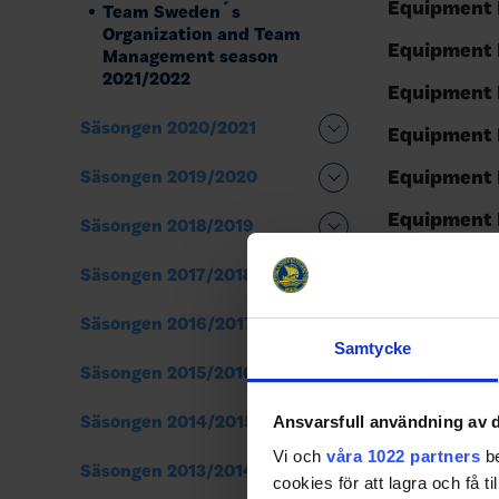
Equipment 
Team Sweden´s
Organization and Team
Equipment 
Management season
2021/2022
Equipment 
Säsongen 2020/2021
Equipment 
Equipment 
Säsongen 2019/2020
Equipment 
Säsongen 2018/2019
Equipment
Säsongen 2017/2018
Equipment
Säsongen 2016/2017
Media Mana
Samtycke
Säsongen 2015/2016
Share
Fac
Säsongen 2014/2015
Ansvarsfull användning av d
Vi och
våra 1022 partners
be
Säsongen 2013/2014
cookies för att lagra och få t