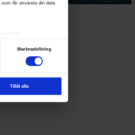
a som får använda din data
lera meter
ryck)
ljsektionen
. Du kan ändra
Marknadsföring
andahålla funktioner för
n information från din enhet
 tur kombinera informationen
Tillåt alla
deras tjänster.