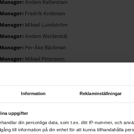
Manager:
Anders Kellerstam
Manager:
Fredrik Andersen
Manager:
Mikael Lundström
Manager:
Anders Weiderstål
Manager:
Per-Åke Bäckman
Manager:
Mikael Petersson
 Manager:
Johan Kellerstam
 Manager:
Håkan Olofsson
ger:
Linus Hugosson
Information
Reklaminställningar
ebook
Twitter
Email
Print
ina uppgifter
handlar din personliga data, som t.ex. ditt IP-nummer, och anv
illgång till information på din enhet för att kunna tillhandahålla pe