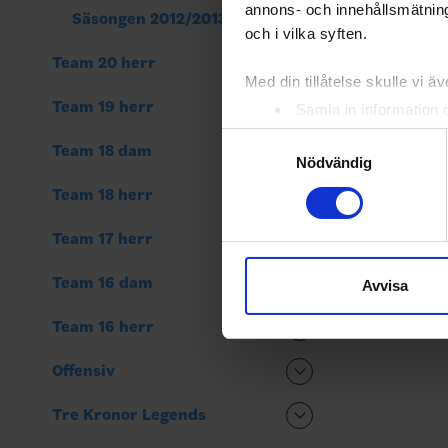
annons- och innehållsmätning
Säsongen 2012/2013
och i vilka syften.
Team 20 herr
Med din tillåtelse skulle vi äve
Team 19 herr
Samla in information 
Identifiera din enhet 
Samtyckesval
Team 18 dam
Ta reda på mer om hur dina pe
Nödvändig
eller dra tillbaka ditt samtyc
Team 18 herr
Vi använder enhetsidentifierar
Team 17 herr
sociala medier och analysera 
till de sociala medier och a
Team 16 dam
Avvisa
med annan information som du 
Team 16 herr
Offensiv
Tre Kronor Legends