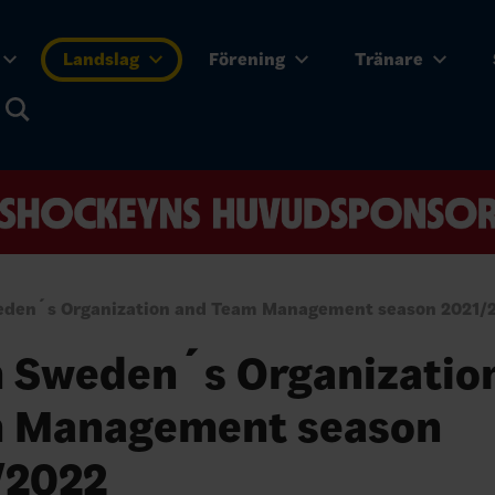
Landslag
Förening
Tränare
den´s Organization and Team Management season 2021/
 Sweden´s Organizatio
 Management season
/2022