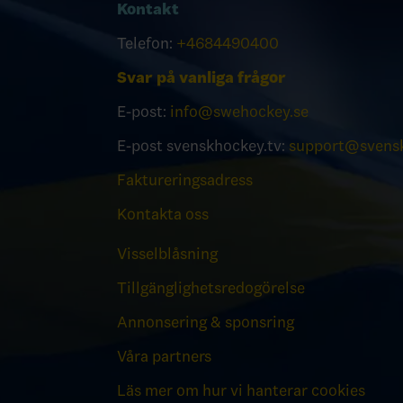
Kontakt
Telefon:
+4684490400
Svar på vanliga frågor
E-post:
info@swehockey.se
E-post svenskhockey.tv:
support@svensk
Faktureringsadress
Kontakta oss
Visselblåsning
Tillgänglighetsredogörelse
Annonsering & sponsring
Våra partners
Läs mer om hur vi hanterar cookies