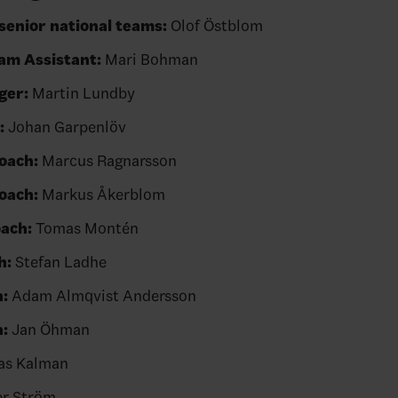
 senior national teams:
Olof Östblom
am Assistant:
Mari Bohman
ger:
Martin Lundby
:
Johan Garpenlöv
oach:
Marcus Ragnarsson
oach:
Markus Åkerblom
ach:
Tomas Montén
h:
Stefan Ladhe
:
Adam Almqvist Andersson
:
Jan Öhman
as Kalman
r Ström