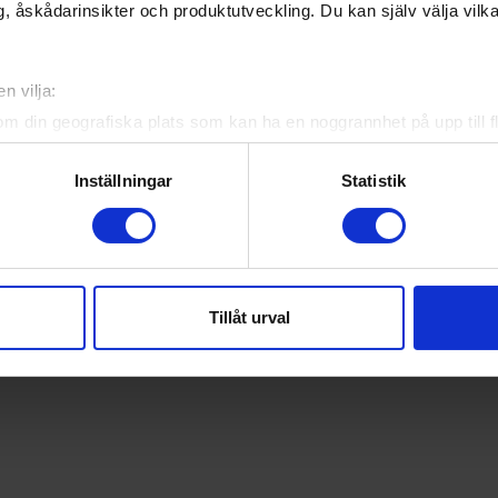
, åskådarinsikter och produktutveckling. Du kan själv välja vilk
n vilja:
om din geografiska plats som kan ha en noggrannhet på upp till f
genom att aktivt skanna den för specifika kännetecken (fingeravt
rsonliga uppgifter behandlas och ställ in dina preferenser i
deta
Inställningar
Statistik
ke när som helst från cookie-förklaringen.
e för att anpassa innehållet och annonserna till användarna, tillh
vår trafik. Vi vidarebefordrar även sådana identifierare och anna
nnons- och analysföretag som vi samarbetar med. Dessa kan i sin
Tillåt urval
har tillhandahållit eller som de har samlat in när du har använt 