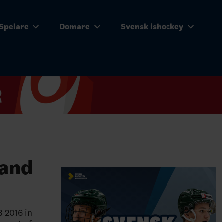
Spelare
Domare
Svensk ishockey
 and
3 2016 in