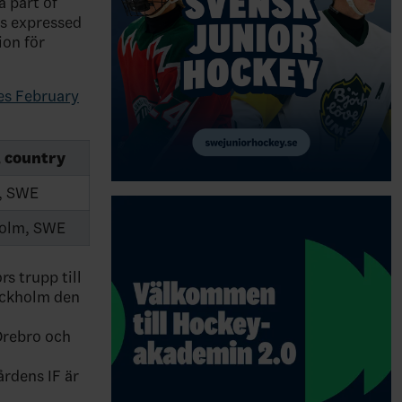
 part of
ys expressed
ion för
es February
 country
, SWE
olm, SWE
s trupp till
ockholm den
Örebro och
rdens IF är