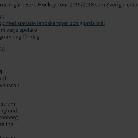
a ingår i Euro Hockey Tour 2015/2016 som Sverige leder
pp
pp med spelade landskamper och gjorda mål
om varje spelare
gram dag för dag
pp
R
asth
Svensson
rström
Englund
tenberg
rsling
d
Nygren