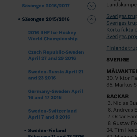
Landskampern
Säsongen 2016/2017
Sveriges tru
Säsongen 2015/2016
Sveriges tru
Korta fakta 
2016 IIHF Ice Hockey
Sveriges pro
World Championship
Finlands tru
Czech Republic-Sweden
April 27 and 29 2016
SVERIGE
MÅLVAKTE
Sweden-Russia April 21
30. Viktor F
and 23 2016
35. Markus 
Germany-Sweden April
BACKAR
16 and 17 2016
3. Niclas Bu
6. Andreas 
Sweden-Switzerland
7. Oscar Fan
April 7 and 8 2016
8. Gustav Fo
24. Tim Hee
Sweden-Finland
32. Magnus 
February 11 and 13 2016