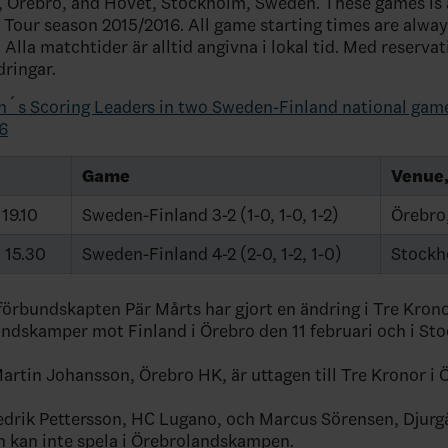
 Örebro, and Hovet, Stockholm, Sweden. These games is a
Tour season 2015/2016. All game starting times are alwa
. Alla matchtider är alltid angivna i lokal tid. Med reservat
dringar.
´s Scoring Leaders in two Sweden-Finland national gam
16
Game
Venue,
 19.10
Sweden-Finland 3-2 (1-0, 1-0, 1-2)
Örebro
 15.30
Sweden-Finland 4-2 (2-0, 1-2, 1-0)
Stockh
förbundskapten Pär Mårts har gjort en ändring i Tre Kronor
dskamper mot Finland i Örebro den 11 februari och i St
rtin Johansson, Örebro HK, är uttagen till Tre Kronor i 
drik Pettersson, HC Lugano, och Marcus Sörensen, Djurgå
 kan inte spela i Örebrolandskampen.