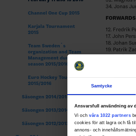
34. Jonas J
Channel One Cup 2015
FORWARDS
Karjala Tournament
12. Fredrik P
2015
17. John Per
18. Johan S
Team Sweden´s
19. Patrik Za
organization and Team
20. Joel Lun
Management during
22. Andre Pe
season 2015/2016
23. Lucas W
26. Martin 
Euro Hockey Tour
27. Martin L
2015/2016
Samtycke
28. Dick Axe
37. John No
Säsongen 2014/2015
44. Nicklas 
Ansvarsfull användning av d
53. Andreas
Säsongen 2013/2014
Vi och
våra 1022 partners
be
66. Marcus 
86. Linus Kl
cookies för att lagra och få t
Säsongen 2012/2013
annons- och innehållsmätning