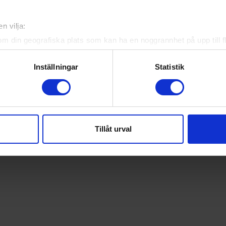
n vilja:
ebook
Twitter
Email
Print
om din geografiska plats som kan ha en noggrannhet på upp till f
genom att aktivt skanna den för specifika kännetecken (fingeravt
rsonliga uppgifter behandlas och ställ in dina preferenser i
deta
Inställningar
Statistik
ke när som helst från cookie-förklaringen.
e för att anpassa innehållet och annonserna till användarna, tillh
vår trafik. Vi vidarebefordrar även sådana identifierare och anna
nnons- och analysföretag som vi samarbetar med. Dessa kan i sin
Tillåt urval
har tillhandahållit eller som de har samlat in när du har använt 