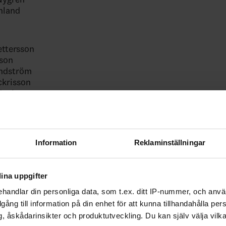
unland
ettersson
sson
undström
ckrisson
dqvist
tersson
allmark
Johansson
undberg
Information
Reklaminställningar
lsson
rman
Danielsson
ina uppgifter
 Thuresson
handlar din personliga data, som t.ex. ditt IP-nummer, och anv
Sörensen
asen
illgång till information på din enhet för att kunna tillhandahålla pe
, åskådarinsikter och produktutveckling. Du kan själv välja vilk