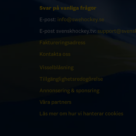
Svar på vanliga frågor
E-post:
info@swehockey.se
E-post svenskhockey.tv:
support@svensk
Faktureringsadress
Kontakta oss
Visselblåsning
Tillgänglighetsredogörelse
Annonsering & sponsring
Våra partners
Läs mer om hur vi hanterar cookies