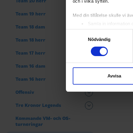
Team 20 herr
och i vilka syften.
Team 19 herr
Med din tillåtelse skulle vi äve
Share
Fac
Samla in information 
Team 18 dam
Identifiera din enhet 
Samtyckesval
Ta reda på mer om hur dina pe
Nödvändig
Team 18 herr
eller dra tillbaka ditt samtyc
Team 17 herr
Vi använder enhetsidentifierar
Team 16 dam
sociala medier och analysera 
till de sociala medier och a
Avvisa
Team 16 herr
med annan information som du 
Offensiv
Tre Kronor Legends
Kommande VM- och OS-
turneringar