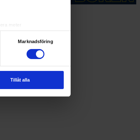
lera meter
ryck)
ljsektionen
. Du kan ändra
Marknadsföring
andahålla funktioner för
n information från din enhet
 tur kombinera informationen
Tillåt alla
deras tjänster.