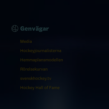
Genvägar
Media
Hockeyjournalisterna
Hemmaplansmodellen
Rörelsekurvan
svenskhockey.tv
Hockey Hall of Fame