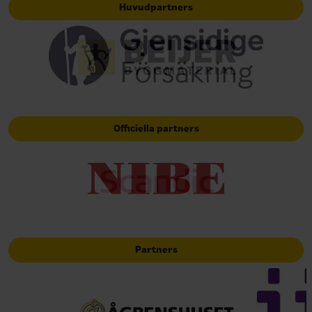
Huvudpartners
Officiella partners
Partners