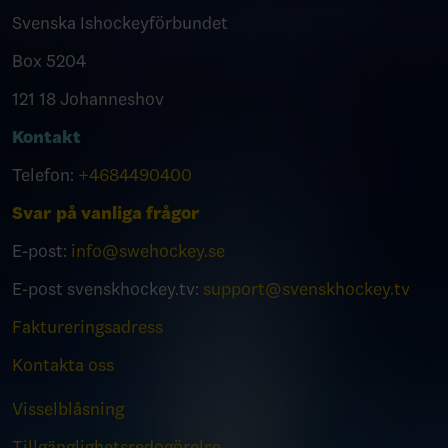
Svenska Ishockeyförbundet
Box 5204
121 18 Johanneshov
Kontakt
Telefon:
+4684490400
Svar på vanliga frågor
E-post:
info@swehockey.se
E-post svenskhockey.tv:
support@svenskhockey.tv
Faktureringsadress
Kontakta oss
Visselblåsning
Tillgänglighetsredogörelse