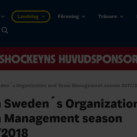
Landslag
Förening
Tränare
den´s Organization and Team Management season 2017/
 Sweden´s Organizatio
 Management season
/2018