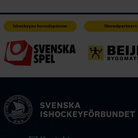
Ishockeyns huvudsponsor
Huvudpartners