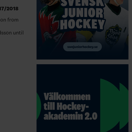
17/2018
on from
sson until