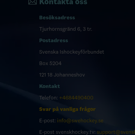
Kontakta oss
Besöksadress
Tjurhornsgränd 6, 3 tr.
Postadress
Svenska Ishockeyförbundet
Box 5204
121 18 Johanneshov
Kontakt
Telefon:
+4684490400
Svar på vanliga frågor
E-post:
info@swehockey.se
E-post svenskhockey.tv:
support@svensk