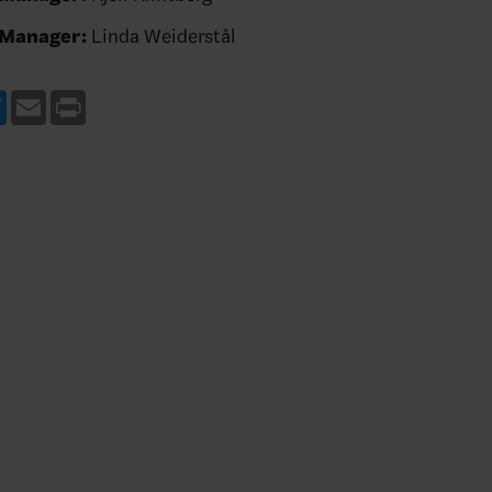
Manager:
Linda Weiderstål
ebook
Twitter
Email
Print