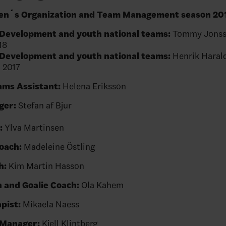
n´s Organization and Team Management season 20
 Development and youth national teams:
Tommy Jonss
18
 Development and youth national teams:
Henrik Harald
 2017
ams Assistant:
Helena Eriksson
ger:
Stefan af Bjur
:
Ylva Martinsen
oach:
Madeleine Östling
h:
Kim Martin Hasson
 and Goalie Coach:
Ola Kahem
pist:
Mikaela Naess
Manager:
Kjell Klintberg