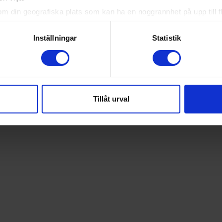
om din geografiska plats som kan ha en noggrannhet på upp till f
genom att aktivt skanna den för specifika kännetecken (fingeravt
rsonliga uppgifter behandlas och ställ in dina preferenser i
deta
Inställningar
Statistik
ke när som helst från cookie-förklaringen.
e för att anpassa innehållet och annonserna till användarna, tillh
vår trafik. Vi vidarebefordrar även sådana identifierare och anna
nnons- och analysföretag som vi samarbetar med. Dessa kan i sin
Tillåt urval
har tillhandahållit eller som de har samlat in när du har använt 