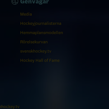
Genvägar
Media
Hockeyjournalisterna
Hemmaplansmodellen
Rörelsekurvan
svenskhockey.tv
Hockey Hall of Fame
hockey.tv