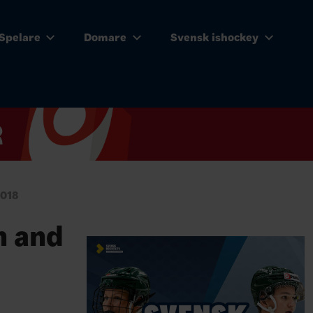
Spelare
Domare
Svensk ishockey
2018
n and