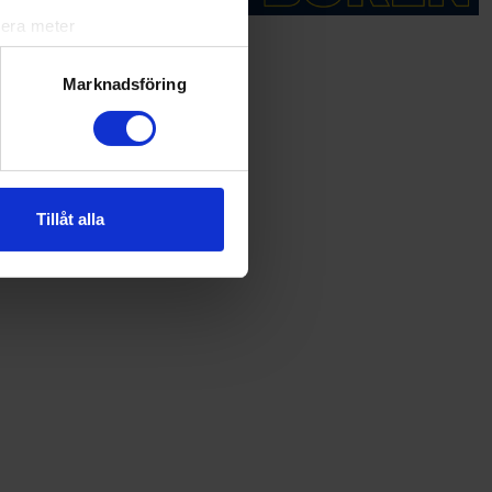
lera meter
ryck)
ljsektionen
. Du kan ändra
Marknadsföring
andahålla funktioner för
n information från din enhet
 tur kombinera informationen
Tillåt alla
deras tjänster.