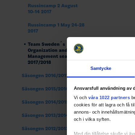
Russincamp 2 August
10-14 2017
Russincamp 1 May 24-28
2017
Team Sweden´s
Organization and Team
Management season
2017/2018
Samtycke
Säsongen 2016/2017
Ansvarsfull användning av d
Säsongen 2015/2016
Vi och
våra 1022 partners
be
Säsongen 2014/2015
cookies för att lagra och få t
annons- och innehållsmätning
Säsongen 2013/2014
och i vilka syften.
Säsongen 2012/2013
Med din tillåtelse skulle vi äve