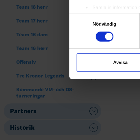
Team 18 herr
Samla in information 
Identifiera din enhet 
Samtyckesval
Team 17 herr
Ta reda på mer om hur dina pe
Nödvändig
eller dra tillbaka ditt samtyc
Team 16 dam
Vi använder enhetsidentifierar
Team 16 herr
sociala medier och analysera 
till de sociala medier och a
Offensiv
Avvisa
med annan information som du 
Tre Kronor Legends
Kommande VM- och OS-
turneringar
Partners
Historik