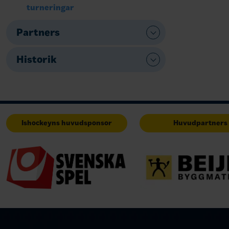
turneringar
Partners
Historik
Ishockeyns huvudsponsor
Huvudpartners