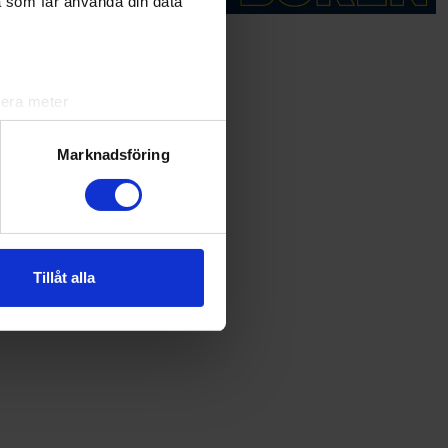
a som får använda din data
lera meter
ryck)
ljsektionen
. Du kan ändra
Marknadsföring
andahålla funktioner för
n information från din enhet
 tur kombinera informationen
Tillåt alla
deras tjänster.