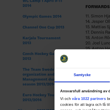
WC Camp 1 April 9-11
2014
FORWARDS
11. Simon Hj
Olympic Games 2014
14. Jesper Ol
15. Mattias S
Channel One Cup 2013
17. Dennis 
18. Anton Rö
Karjala Tournament
20. Joel Lun
2013
25. Anton H
26. Niklas O
Czech Hockey Games
2013
27. Daniel B
28. Dick Axe
The Team Sweden´s
40. Pär Arlb
organization and Team
Samtycke
44. Nicklas 
Management during
53. Andreas
season 2013/2014
86. Linus Kl
Ansvarsfull användning av d
Euro Hockey Tour
Vi och
våra 1022 partners
be
2013/2014
Share
Fac
cookies för att lagra och få t