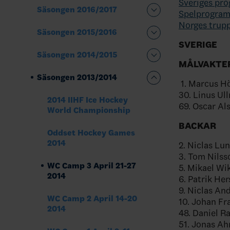
Sveriges pro
Säsongen 2016/2017
Spelprogram
Norges trup
Säsongen 2015/2016
SVERIGE
Säsongen 2014/2015
MÅLVAKTE
Säsongen 2013/2014
1. Marcus H
30. Linus Ul
2014 IIHF Ice Hockey
69. Oscar Al
World Championship
BACKAR
Oddset Hockey Games
2014
2. Niclas Lu
3. Tom Nilss
WC Camp 3 April 21-27
5. Mikael Wi
2014
6. Patrik Her
9. Niclas An
WC Camp 2 April 14-20
10. Johan Fr
2014
48. Daniel R
51. Jonas Ah