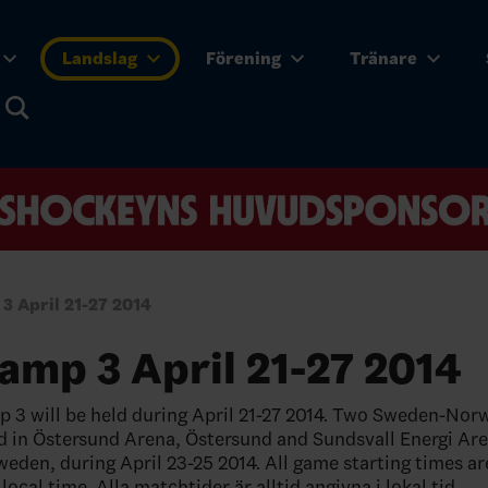
Landslag
Förening
Tränare
3 April 21-27 2014
amp 3 April 21-27 2014
3 will be held during April 21-27 2014. Two Sweden-No
ed in Östersund Arena, Östersund and Sundsvall Energi Ar
weden, during April 23-25 2014. All game starting times a
local time. Alla matchtider är alltid angivna i lokal tid.