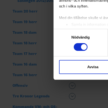
annons- och innehållsmätning
Säsongen 2012/2013
och i vilka syften.
Team 20 herr
Med din tillåtelse skulle vi äve
Team 19 herr
Samla in information 
Identifiera din enhet 
Samtyckesval
Team 18 dam
Ta reda på mer om hur dina pe
Nödvändig
eller dra tillbaka ditt samtyc
Team 18 herr
Team 17 herr
Vi använder enhetsidentifierar
sociala medier och analysera 
Team 16 dam
till de sociala medier och a
Avvisa
med annan information som du 
Team 16 herr
Offensiv
Tre Kronor Legends
Kommande VM- och OS-