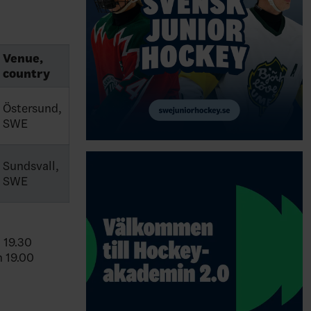
Venue,
country
Östersund,
SWE
Sundsvall,
SWE
 19.30
n 19.00