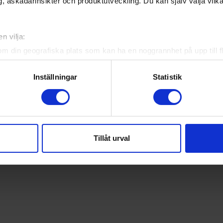
, åskådarinsikter och produktutveckling. Du kan själv välja vilk
n vilja:
om din geografiska plats som kan ha en noggrannhet på upp till f
genom att aktivt skanna den för specifika kännetecken (fingeravt
rsonliga uppgifter behandlas och ställ in dina preferenser i
deta
Inställningar
Statistik
ke när som helst från cookie-förklaringen.
e för att anpassa innehållet och annonserna till användarna, tillh
vår trafik. Vi vidarebefordrar även sådana identifierare och anna
nnons- och analysföretag som vi samarbetar med. Dessa kan i sin
Tillåt urval
har tillhandahållit eller som de har samlat in när du har använt 