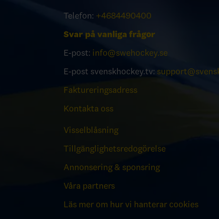
Telefon:
+4684490400
Svar på vanliga frågor
E-post:
info@swehockey.se
E-post svenskhockey.tv:
support@svensk
Faktureringsadress
Kontakta oss
Visselblåsning
Tillgänglighetsredogörelse
Annonsering & sponsring
Våra partners
Läs mer om hur vi hanterar cookies