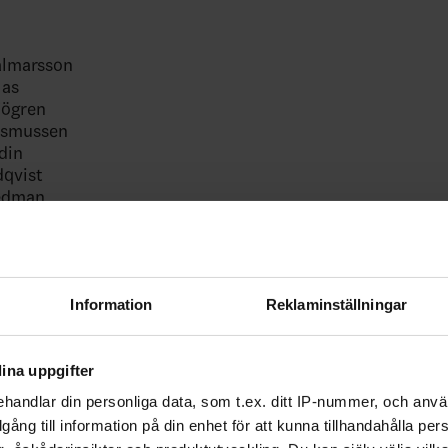
almarsson
las
jögren
Rasmussen
din
dqvist
edman
lausson
ång
lsson
randt
Information
Reklaminställningar
Danielsson
 Thuresson
asen
ina uppgifter
handlar din personliga data, som t.ex. ditt IP-nummer, och anv
ebook
Twitter
Email
Print
illgång till information på din enhet för att kunna tillhandahålla pe