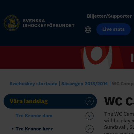
Biljetter/Supporter
Live stats
Swehockey startsida
Säsongen 2013/2014
WC Camp 
WC C
Våra landslag
The WC Camp 
Tre Kronor dam
will be play
Sundsvall, S
Tre Kronor herr
expressed in 