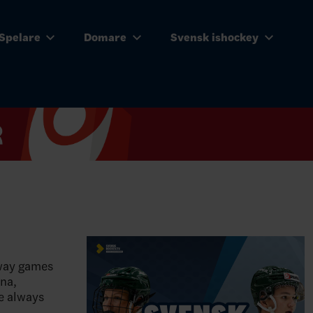
Spelare
Domare
Svensk ishockey
rway games
ena,
re always