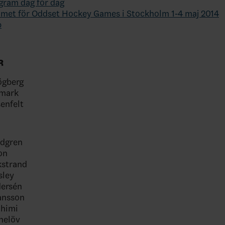
gram dag för dag
met för Oddset Hockey Games i Stockholm 1-4 maj 2014
p
R
ögberg
lmark
senfelt
ndgren
on
kstrand
sley
dersén
ansson
ahimi
nelöv