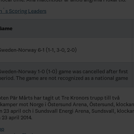
´s Scoring Leaders
Game
Sweden-Norway 6-1 (1-1, 3-0, 2-0)
Sweden-Norway 1-0 (1-0) game was cancelled after first
period. The game are not recognized as a national game
en Pär Mårts har tagit ut Tre Kronors trupp till två
amper mot Norge i Östersund Arena, Östersund, klockan
 23 april och i Sundsvall Energi Arena, Sundsvall, klocka
 23 april 2014.
pp