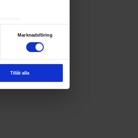
he
lera meter
ryck)
ljsektionen
. Du kan ändra
Marknadsföring
andahålla funktioner för
n information från din enhet
 tur kombinera informationen
Tillåt alla
deras tjänster.