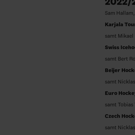
2022/
Sam Hallam, 
Karjala To
samt Mikael 
Swiss Iceh
samt Bert R
Beijer Hoc
samt Nickla
Euro Hockey
samt Tobias
Czech Hock
samt Nickla