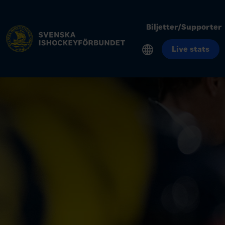
Biljetter/Supporter
Live stats