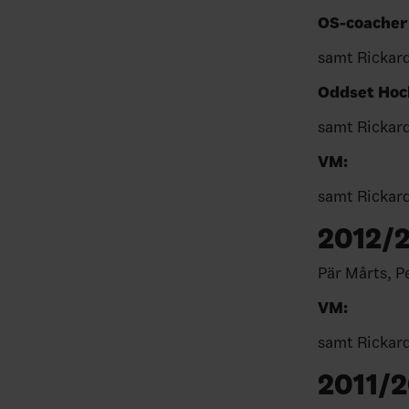
OS-c
samt Rickar
Oddset H
samt Rickar
V
samt Rickar
2012/
Pär Mårts, P
V
samt Rickar
2011/2