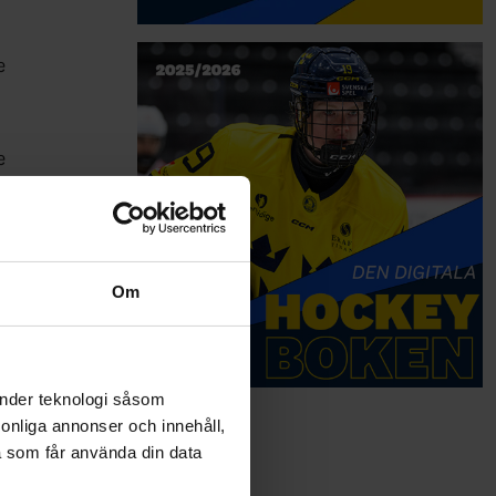
e
e
e
Om
änder teknologi såsom
rsonliga annonser och innehåll,
Ladhe
a som får använda din data