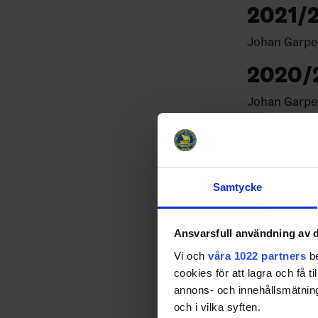
2021/
Johan Garpe
2020/
Johan Garpe
2019/
Johan Garpe
2018/
Samtycke
Rikard Grönb
Ansvarsfull användning av d
2017/
Vi och
våra 1022 partners
be
cookies för att lagra och få t
Rikard Grö
annons- och innehållsmätning
2016/
och i vilka syften.