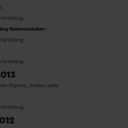
oacher:
d Grönborg
ockey Gamescoacher:
d Grönborg
M:
d Grönborg
2013
eter Popovic, Stefan Ladhe
M:
d Grönborg
012