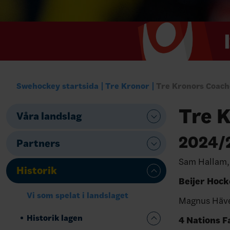
Swehockey startsida
Tre Kronor
Tre Kronors Coach
Tre 
Våra landslag
2024/
Partners
Sam Hallam,
Historik
Beijer Hoc
Vi som spelat i landslaget
Magnus Häve
Historik lagen
4 Nations F