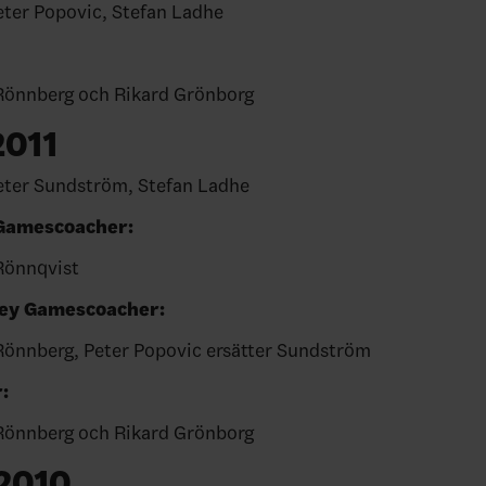
eter Popovic, Stefan Ladhe
M:
Rönnberg och Rikard Grönborg
2011
, Peter Sundström, Stefan Ladhe
y Gamescoacher:
Rönnqvist
ckey Gamescoacher:
Rönnberg, Peter Popovic ersätter Sundström
coacher:
er Rönnberg och Rikard Grönborg
2010