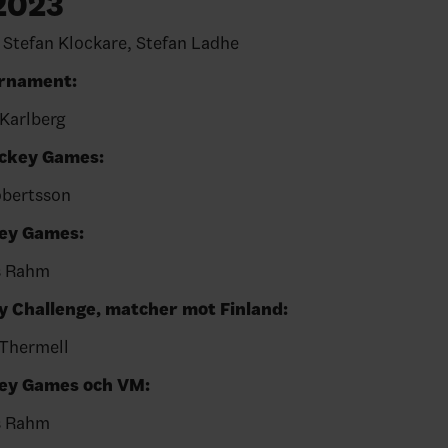
2023
Stefan Klockare, Stefan Ladhe
urnament:
Karlberg
ockey Games:
obertsson
key Games:
s Rahm
 Challenge, matcher mot Finland:
 Thermell
ey Games och VM:
s Rahm