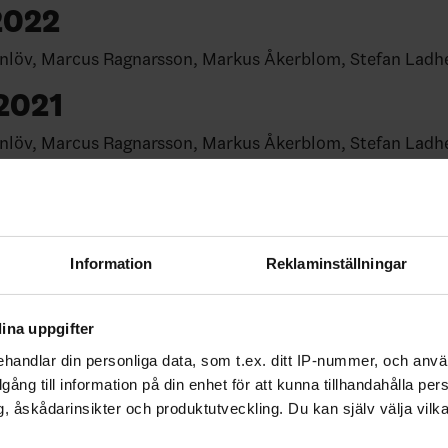
2022
nlöv, Marcus Ragnarsson, Markus Åkerblom, Stefan Ladh
2021
nlöv, Marcus Ragnarsson, Markus Åkerblom, Stefan Ladh
2020
nlöv, Marcus Ragnarsson, Markus Åkerblom, Stefan Ladh
2019
Information
Reklaminställningar
org, Johan Garpenlöv, Peter Popovic, Stefan Ladhe
ina uppgifter
2018
handlar din personliga data, som t.ex. ditt IP-nummer, och anv
illgång till information på din enhet för att kunna tillhandahålla pe
nborg, Johan Garpenlöv, Peter Popovic, Stefan 
, åskådarinsikter och produktutveckling. Du kan själv välja vilk
2017