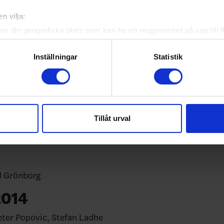
nborg, Johan Garpenlöv, Peter Popovic, Stefan Lad
n vilja:
om din geografiska plats som kan ha en noggrannhet på upp till f
2016
genom att aktivt skanna den för specifika kännetecken (fingeravt
rsonliga uppgifter behandlas och ställ in dina preferenser i
deta
eter Popovic, Stefan Ladhe
Inställningar
Statistik
ke när som helst från cookie-förklaringen.
M:
e för att anpassa innehållet och annonserna till användarna, tillh
Tornberg
vår trafik. Vi vidarebefordrar även sådana identifierare och anna
2015
nnons- och analysföretag som vi samarbetar med. Dessa kan i sin
Tillåt urval
har tillhandahållit eller som de har samlat in när du har använt 
eter Popovic, Stefan Ladhe
M:
ckard Grönborg
2014
eter Popovic, Stefan Ladhe