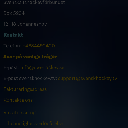
Svenska Ishockeyförbundet
Box 5204
121 18 Johanneshov
Kontakt
Telefon:
+4684490400
Svar på vanliga frågor
E-post:
info@swehockey.se
E-post svenskhockey.tv:
support@svenskhockey.tv
Faktureringsadress
Kontakta oss
Visselblåsning
Tillgänglighetsredogörelse