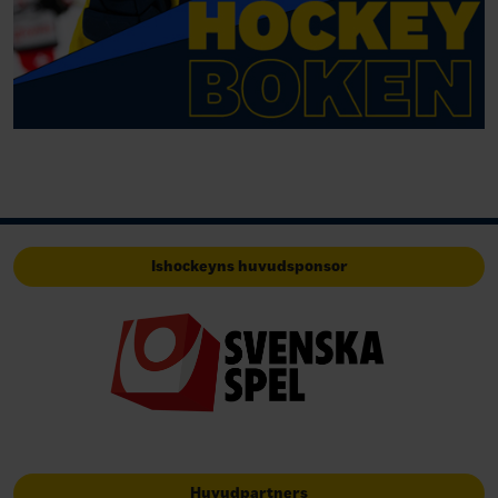
Ishockeyns huvudsponsor
Huvudpartners