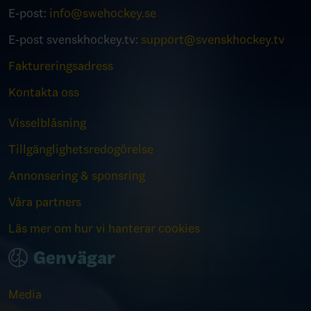
E-post:
info@swehockey.se
E-post svenskhockey.tv:
support@svenskhockey.tv
Faktureringsadress
Kontakta oss
Visselblåsning
Tillgänglighetsredogörelse
Annonsering & sponsring
Våra partners
Läs mer om hur vi hanterar cookies
Genvägar
Media