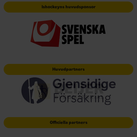
Ishockeyns huvudsponsor
Huvudpartners
Officiella partners