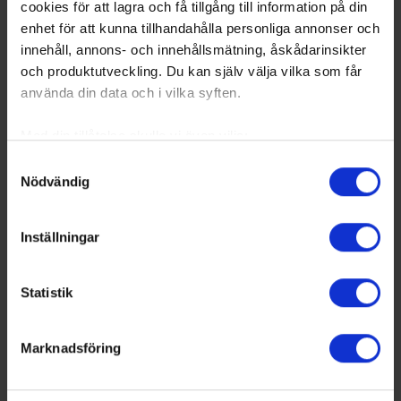
cookies för att lagra och få tillgång till information på din
enhet för att kunna tillhandahålla personliga annonser och
innehåll, annons- och innehållsmätning, åskådarinsikter
och produktutveckling. Du kan själv välja vilka som får
använda din data och i vilka syften.
Med din tillåtelse skulle vi även vilja:
Samla in information om din geografiska plats
Samtyckesval
Nödvändig
som kan ha en noggrannhet på upp till flera meter
Identifiera din enhet genom att aktivt skanna den
för specifika kännetecken (fingeravtryck)
Inställningar
Ta reda på mer om hur dina personliga uppgifter
behandlas och ställ in dina preferenser i
detaljsektionen
.
Statistik
Du kan ändra eller dra tillbaka ditt samtycke när som
helst från cookie-förklaringen.
Marknadsföring
Vi använder enhetsidentifierare för att anpassa innehållet
och annonserna till användarna, tillhandahålla funktioner
för sociala medier och analysera vår trafik. Vi