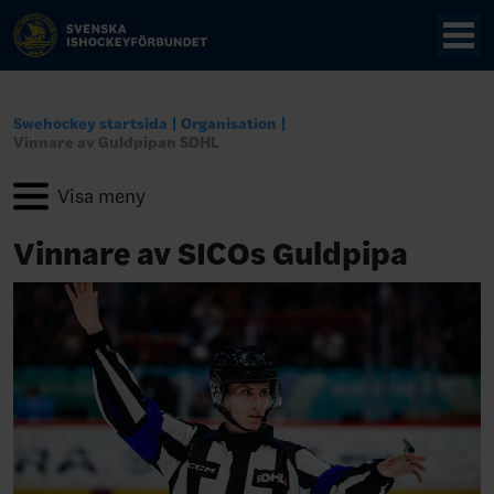
Swehockey startsida
Organisation
Vinnare av Guldpipan SDHL
Vinnare av SICOs Guldpipa