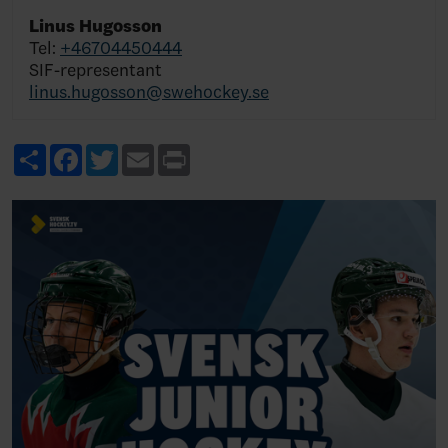
Linus Hugosson
Tel:
+46704450444
SIF-representant
linus.hugosson@swehockey.se
Share
Facebook
Twitter
Email
Print