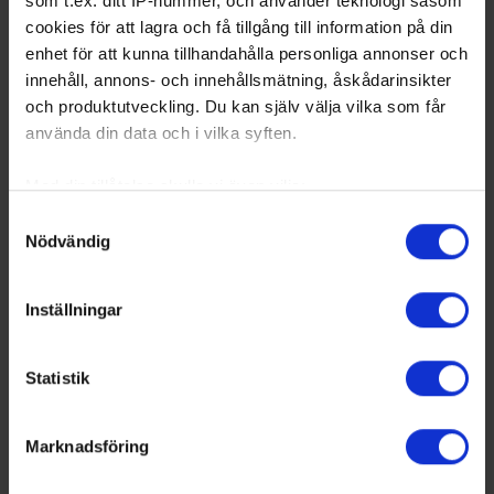
som t.ex. ditt IP-nummer, och använder teknologi såsom
cookies för att lagra och få tillgång till information på din
enhet för att kunna tillhandahålla personliga annonser och
innehåll, annons- och innehållsmätning, åskådarinsikter
och produktutveckling. Du kan själv välja vilka som får
använda din data och i vilka syften.
Med din tillåtelse skulle vi även vilja:
Samla in information om din geografiska plats
Samtyckesval
Nödvändig
som kan ha en noggrannhet på upp till flera meter
Identifiera din enhet genom att aktivt skanna den
för specifika kännetecken (fingeravtryck)
Inställningar
Ta reda på mer om hur dina personliga uppgifter
behandlas och ställ in dina preferenser i
detaljsektionen
.
Statistik
Du kan ändra eller dra tillbaka ditt samtycke när som
helst från cookie-förklaringen.
Marknadsföring
Vi använder enhetsidentifierare för att anpassa innehållet
och annonserna till användarna, tillhandahålla funktioner