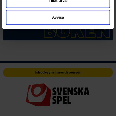
Tillåt urval
information som du har tillhandahållit eller som de har
samlat in när du har använt deras tjänster.
Avvisa
Ishockeyns huvudsponsor