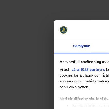
Samtycke
Ansvarsfull användning av d
Vi och
våra 1022 partners
be
cookies för att lagra och få t
annons- och innehållsmätning
och i vilka syften.
Med din tillåtelse skulle vi äve
Samla in information 