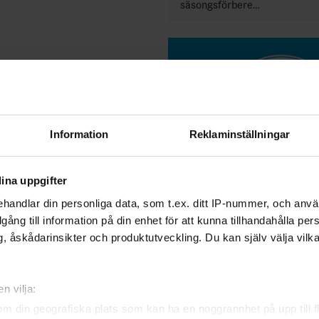
säsongsförbere…
Information
Reklaminställningar
ina uppgifter
handlar din personliga data, som t.ex. ditt IP-nummer, och anv
illgång till information på din enhet för att kunna tillhandahålla pe
, åskådarinsikter och produktutveckling. Du kan själv välja vilk
n vilja:
Presskonfere
om din geografiska plats som kan ha en noggrannhet på upp till f