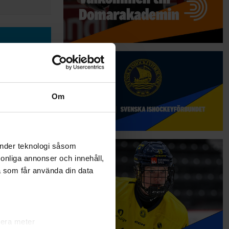
Om
änder teknologi såsom
rsonliga annonser och innehåll,
a som får använda din data
ns:
lera meter