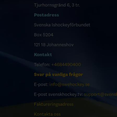
Tjurhornsgränd 6, 3 tr.
Postadress
Svenska Ishockeyförbundet
Box 5204
121 18 Johanneshov
Kontakt
Telefon:
+4684490400
Svar på vanliga frågor
E-post:
info@swehockey.se
E-post svenskhockey.tv:
support@svensk
Faktureringsadress
Kontakta oss