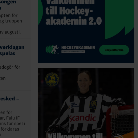
songen
n
apten för
ag truppen
av augusti.
överklagan
 spelas
edogör för
gen
esked –
en för
r, Falu IF
ns för spel i
förklaras
i