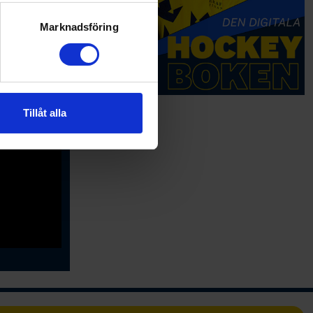
ryck)
ljsektionen
. Du kan ändra
Marknadsföring
andahålla funktioner för
key
n information från din enhet
 tur kombinera informationen
Tillåt alla
deras tjänster.