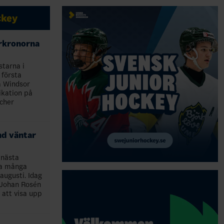
ckey
orkronorna
tarna i
 första
a Windsor
ikation på
cher
nd väntar
 nästa
ka många
augusti. Idag
 Johan Rosén
att visa upp