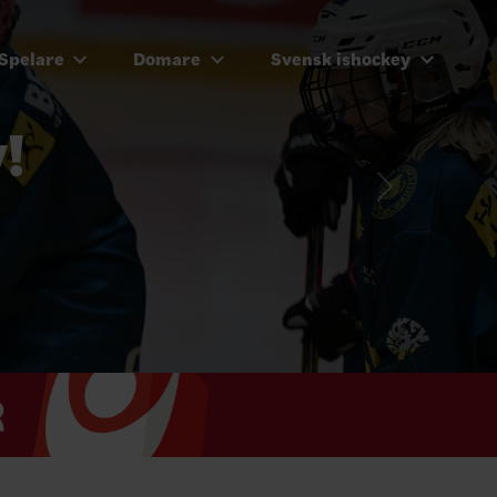
Spelare
Domare
Svensk ishockey
!
Next