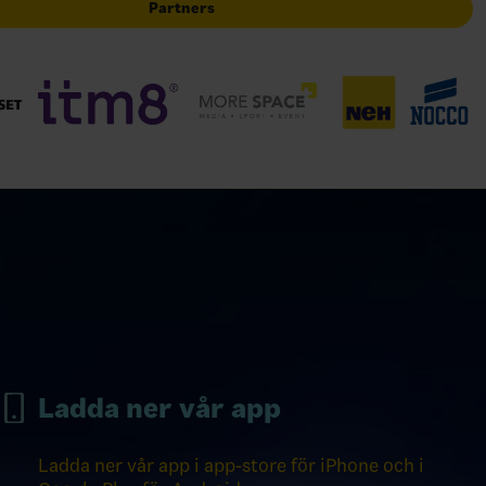
Partners
Ladda ner vår app
Ladda ner vår app i app-store för iPhone och i