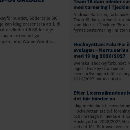
Team 18 dam inleder sä
med turnering i Tjeckie
Andreas Karlsson, förbundsk
keyförbundet, Södertälje SK
Team 18 dam, presenterar id
ge kan idag presentera att Lidl
som åker till Tjeckien för en
återvänder till Södertälje.
fyrnationsturnering i mitten 
lagan av den årliga
ingen inom Women’s&nbs…
Hockeyettan: Falu IF:s 
avslagen – Norra serien
med 19 lag 2026/2027
Svenska Ishockeyförbundet r
läget i Hockeyettan sedan
licensprövningen inför säson
2026/2027 har avslutats.
Efter Licensnämndens b
det här händer nu
Idag meddelade Licensnämnd
Hockeyettan att två föreninga
och Forshaga IF, nekas elitlice
Hockeyettan 2026/2027. Här 
vad det får för konsekvenser 