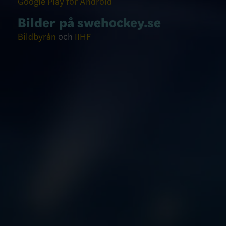
Google Play för Android
Bilder på swehockey.se
Bildbyrån
och
IIHF