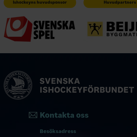
Ishockeyns huvudsponsor
Huvudpartners
Kontakta oss
Besöksadress