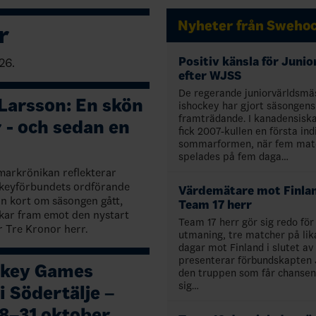
Nyheter från Sweho
r
Positiv känsla för Juni
26.
efter WJSS
De regerande juniorvärldsmäs
Larsson: En skön
ishockey har gjort säsongens
framträdande. I kanadensisk
- och sedan en
fick 2007-kullen en första ind
sommarformen, när fem mat
spelades på fem daga…
markrönikan reflekterar
keyförbundets ordförande
Värdemätare mot Finla
n kort om säsongen gått,
Team 17 herr
ckar fram emot den nystart
Team 17 herr gör sig redo för
r Tre Kronor herr.
utmaning, tre matcher på li
dagar mot Finland i slutet av 
presenterar förbundskapten
ckey Games
den truppen som får chansen 
sig…
 i Södertälje –
28–31 oktober