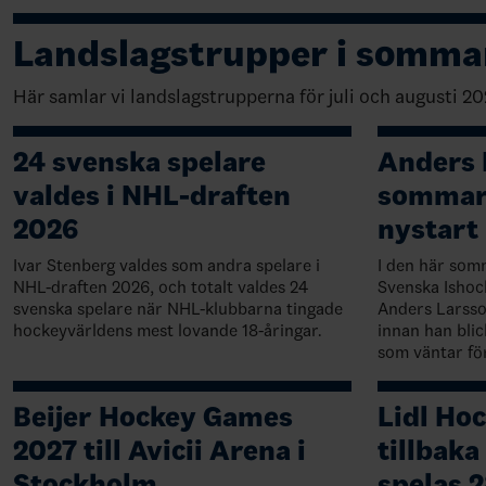
Landslagstrupper i somma
Här samlar vi landslagstrupperna för juli och augusti 20
24 svenska spelare
Anders 
valdes i NHL-draften
sommar 
2026
nystart
Ivar Stenberg valdes som andra spelare i
I den här som
NHL-draften 2026, och totalt valdes 24
Svenska Ishoc
svenska spelare när NHL-klubbarna tingade
Anders Larsso
hockeyvärldens mest lovande 18-åringar.
innan han bli
som väntar fö
Beijer Hockey Games
Lidl Ho
2027 till Avicii Arena i
tillbaka
Stockholm
spelas 