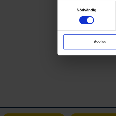
Identifiera din enhet 
Samtyckesval
Ta reda på mer om hur dina pe
Nödvändig
eller dra tillbaka ditt samtyc
Vi använder enhetsidentifierar
sociala medier och analysera 
till de sociala medier och a
Avvisa
med annan information som du 