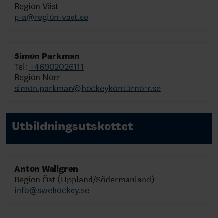
Region Väst
p-a@region-vast.se
Simon Parkman
Tel:
+46902026111
Region Norr
simon.parkman@hockeykontornorr.se
Utbildningsutskottet
Anton Wallgren
Region Öst (Uppland/Södermanland)
info@swehockey.se