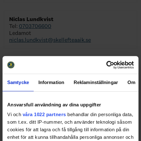
Niclas Lundkvist
Tel:
0703706600
Ledamot
niclas.lundkvist@skellefteaaik.se
Björn Liljander
Tel:
0734320095
Ledamot
Samtycke
Information
Reklaminställningar
Om
bjorn.liljander@hv71.se
Ansvarsfull användning av dina uppgifter
Jesper Ollas
Vi och
våra 1022 partners
behandlar din personliga data,
Tel:
0706564915
som t.ex. ditt IP-nummer, och använder teknologi såsom
Ledamot
cookies för att lagra och få tillgång till information på din
jesper.ollas@leksandsif.se
enhet för att kunna tillhandahålla personliga annonser och