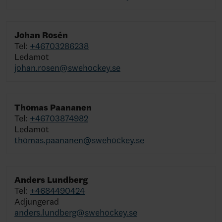
Johan Rosén
Tel:
+46703286238
Ledamot
johan.rosen@swehockey.se
Thomas Paananen
Tel:
+46703874982
Ledamot
thomas.paananen@swehockey.se
Anders Lundberg
Tel:
+4684490424
Adjungerad
anders.lundberg@swehockey.se