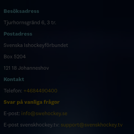
Besöksadress
Tjurhornsgränd 6, 3 tr.
Postadress
Svenska Ishockeyförbundet
Box 5204
121 18 Johanneshov
Kontakt
Telefon:
+4684490400
Svar på vanliga frågor
E-post:
info@swehockey.se
E-post svenskhockey.tv:
support@svenskhockey.tv