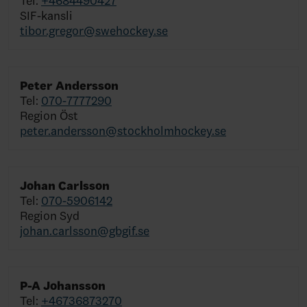
Tel:
+4684490427
SIF-kansli
tibor.gregor@swehockey.se
Peter Andersson
Tel:
070-7777290
Region Öst
peter.andersson@stockholmhockey.se
Johan Carlsson
Tel:
070-5906142
Region Syd
johan.carlsson@gbgif.se
P-A Johansson
Tel:
+46736873270